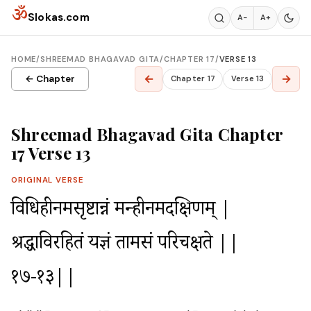
Skip to content
ॐ
Slokas.com
A−
A+
HOME
/
SHREEMAD BHAGAVAD GITA
/
CHAPTER 17
/
VERSE 13
←
→
← Chapter
Chapter 17
Verse 13
Shreemad Bhagavad Gita Chapter
17 Verse 13
ORIGINAL VERSE
विधिहीनमसृष्टान्नं मन्त्रहीनमदक्षिणम् |

श्रद्धाविरहितं यज्ञं तामसं परिचक्षते ||
१७-१३||