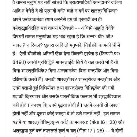
वे तामस मनुष्य यह नहीं सोचते कि ब्राह्मणादिको अन्नदान? दक्षिणा
आदि न देनेसे वे तो प्रमादी बनें? चाहे न बनें पर शास्त्रविधिका?
अपने कर्तव्यकर्मका त्याग करनेसे हम तो प्रमादी बन ही
गयेश्रद्धाविरहितं यज्ञं तामसं परिचक्षते -- अग्निमें आहुति देनेके
विषयमें तामस मनुष्योंका यह भाव रहता है कि अन्न? घी? जौ?
चावल? नारियल? छुहारा आदि तो मनुष्यके निर्वाहके कामकी चीजें
हैं। ऐसी चीजोंको अग्निमें फूँक देना कितनी मूर्खता है (टिप्पणी प0
849.1) अपनी प्रसिद्धि? मानबड़ाईके लिये वे यज्ञ करते भी हैं तो
बिना शास्त्रविधिके? बिना अन्नदानके? बिना मन्त्रोंके और बिना
दक्षिणाके करते हैं। उनकी शास्त्रोंपर? शास्त्रोक्त मन्त्रोंपर और
उनमें बतायी हुई विधियोंपर तथा शास्त्रोक्त विधिपूर्वक की गयी
यज्ञकी क्रियापर और उसके पारलौकिक फलपर भी श्रद्धाविश्वास
नहीं होते। कारण कि उनमें मूढ़ता होती है। उनमें अपनी तो अक्ल
होती नहीं और दूसरा कोई समझा दे तो उसे मानते नहीं।इस तामस
यज्ञमें यः शास्त्रविधिमुत्सृज्य वर्तते कामकारतः (गीता 16। 23) और
अश्रद्धया हुतं दत्तं तपस्तप्तं कृतं च यत् (गीता 17। 28) -- ये दोनों