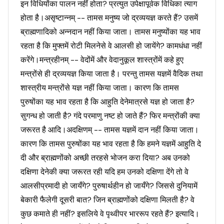
इन विधियोंका पालन नहीं होता? प्रत्युत उपेक्षापूर्वक विधिका त्याग
होता है।असृष्टान्नम् -- तामस मनुष्य जो द्रव्ययज्ञ करते हैं? उसमें
ब्राह्मणादिको अन्नदान नहीं किया जाता। तामस मनुष्योंका यह भाव
रहता है कि मुफ्तमें रोटी मिलनेसे वे आलसी हो जायेंगे? कामधंधा नहीं
करेंगे।मन्त्रहीनम् -- वेदोंमें और वेदानुकूल शास्त्रोंमें कहे हुए
मन्त्रोंसे ही द्रव्ययज्ञ किया जाता है। परन्तु तामस यज्ञमें वैदिक तथा
शास्त्रीय मन्त्रोंसे यज्ञ नहीं किया जाता। कारण कि तामस
पुरुषोंका यह भाव रहता है कि आहुति देनेमात्रसे यज्ञ हो जाता है?
सुगन्ध हो जाती है? गंदे परमाणु नष्ट हो जाते हैं? फिर मन्त्रोंकी क्या
जरूरत है आदि।अदक्षिणम् -- तामस यज्ञमें दान नहीं किया जाता।
कारण कि तामस पुरुषोंका यह भाव रहता है कि हमने यज्ञमें आहुति दे
दी और ब्राह्मणोंको अच्छी तरहसे भोजन करा दिया? अब उनको
दक्षिणा देनेकी क्या जरूरत रही यदि हम उनको दक्षिणा देंगे तो वे
आलसीप्रमादी हो जायँगे? पुरुषार्थहीन हो जायँगे? जिससे दुनियामें
बेकारी फैलेगी दूसरी बात? जिन ब्राह्मणोंको दक्षिणा मिलती है? वे
कुछ कमाते ही नहीं? इसलिये वे पृथ्वीपर भाररूप रहते हैं? इत्यादि।