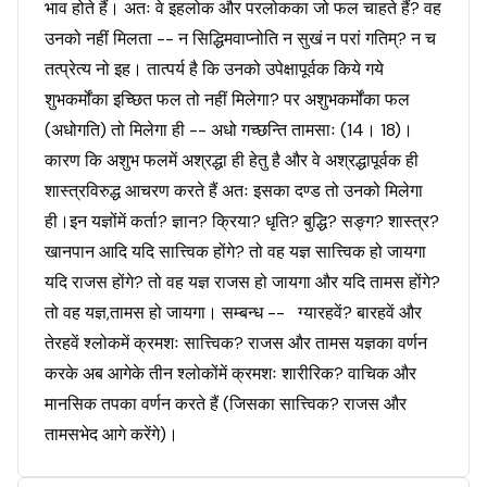
भाव होते हैं। अतः वे इहलोक और परलोकका जो फल चाहते हैं? वह
उनको नहीं मिलता -- न सिद्धिमवाप्नोति न सुखं न परां गतिम्? न च
तत्प्रेत्य नो इह। तात्पर्य है कि उनको उपेक्षापूर्वक किये गये
शुभकर्मोंका इच्छित फल तो नहीं मिलेगा? पर अशुभकर्मोंका फल
(अधोगति) तो मिलेगा ही -- अधो गच्छन्ति तामसाः (14। 18)।
कारण कि अशुभ फलमें अश्रद्धा ही हेतु है और वे अश्रद्धापूर्वक ही
शास्त्रविरुद्ध आचरण करते हैं अतः इसका दण्ड तो उनको मिलेगा
ही।इन यज्ञोंमें कर्ता? ज्ञान? क्रिया? धृति? बुद्धि? सङ्ग? शास्त्र?
खानपान आदि यदि सात्त्विक होंगे? तो वह यज्ञ सात्त्विक हो जायगा
यदि राजस होंगे? तो वह यज्ञ राजस हो जायगा और यदि तामस होंगे?
तो वह यज्ञ,तामस हो जायगा। सम्बन्ध -- ग्यारहवें? बारहवें और
तेरहवें श्लोकमें क्रमशः सात्त्विक? राजस और तामस यज्ञका वर्णन
करके अब आगेके तीन श्लोकोंमें क्रमशः शारीरिक? वाचिक और
मानसिक तपका वर्णन करते हैं (जिसका सात्त्विक? राजस और
तामसभेद आगे करेंगे)।