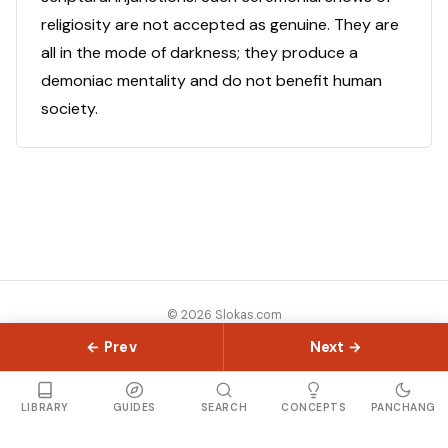
religiosity are not accepted as genuine. They are
all in the mode of darkness; they produce a
demoniac mentality and do not benefit human
society.
© 2026 Slokas.com
Library
Guides
Concepts
About
Contact
Sitemap
← Prev
Next →
LIBRARY
GUIDES
SEARCH
CONCEPTS
PANCHANG