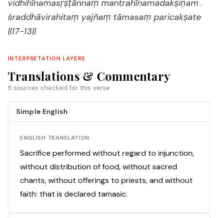
vidhihīnamasṛṣṭānnaṃ mantrahīnamadakṣiṇam .
śraddhāvirahitaṃ yajñaṃ tāmasaṃ paricakṣate
||17-13||
INTERPRETATION LAYERS
Translations & Commentary
5 sources checked for this verse
Simple English
ENGLISH TRANSLATION
Sacrifice performed without regard to injunction,
without distribution of food, without sacred
chants, without offerings to priests, and without
faith: that is declared tamasic.