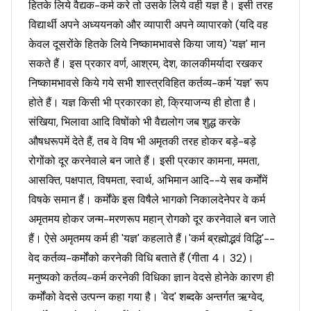
हितके लिये वैद्यक-कर्म करे तो उसके लिये वही यज्ञ है। इसी तरह
विद्यार्थी अपने अध्ययनको और व्यापारी अपने व्यापारको (यदि वह
केवल दूसरोंके हितके लिये निष्कामभावसे किया जाय) 'यज्ञ' मान
सकते हैं। इस प्रकार वर्ण, आश्रम, देश, कालकीमर्यादा रखकर
निष्कामभावसे किये गये सभी शास्त्रविहित कर्तव्य-कर्म 'यज्ञ' रूप
होते हैं। यज्ञ किसी भी प्रकारका हो, क्रियाजन्य ही होता है।
संखिया, भिलावा आदि विषोंको भी वैद्यलोग जब शुद्ध करके
औषधरूपमें देते हैं, तब वे विष भी अमृतकी तरह होकर बड़े-बड़े
रोगोंको दूर करनेवाले बन जाते हैं। इसी प्रकार कामना, ममता,
आसक्ति, पक्षपात, विषमता, स्वार्थ, अभिमान आदि--ये सब कर्मोंमें
विषके समान हैं। कर्मोंके इस विषैले भागको निकालदेनेपर वे कर्म
अमृतमय होकर जन्म-मरणरूप महान् रोगको दूर करनेवाले बन जाते
हैं। ऐसे अमृतमय कर्म ही 'यज्ञ' कहलाते हैं।'कर्म ब्रह्मोद्भवं विद्धि'--
वेद कर्तव्य-कर्मोंको करनेकी विधि बताते हैं (गीता 4। 32)।
मनुष्यको कर्तव्य-कर्म करनेकी विधिका ज्ञान वेदसे होनेके कारण ही
कर्मोंको वेदसे उत्पन्न कहा गया है। 'वेद' शब्दके अन्तर्गत ऋग्वेद,