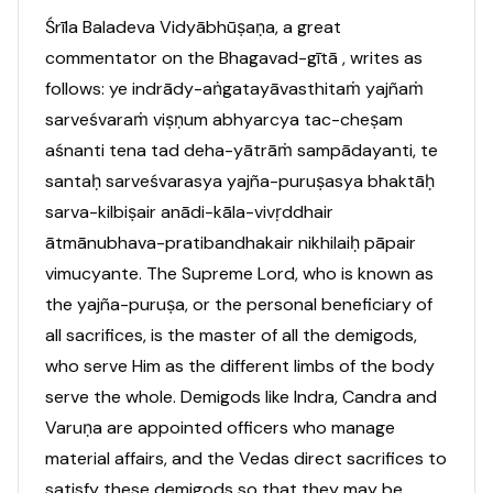
Śrīla Baladeva Vidyābhūṣaṇa, a great
commentator on the Bhagavad-gītā , writes as
follows: ye indrādy-aṅgatayāvasthitaṁ yajñaṁ
sarveśvaraṁ viṣṇum abhyarcya tac-cheṣam
aśnanti tena tad deha-yātrāṁ sampādayanti, te
santaḥ sarveśvarasya yajña-puruṣasya bhaktāḥ
sarva-kilbiṣair anādi-kāla-vivṛddhair
ātmānubhava-pratibandhakair nikhilaiḥ pāpair
vimucyante. The Supreme Lord, who is known as
the yajña-puruṣa, or the personal beneficiary of
all sacrifices, is the master of all the demigods,
who serve Him as the different limbs of the body
serve the whole. Demigods like Indra, Candra and
Varuṇa are appointed officers who manage
material affairs, and the Vedas direct sacrifices to
satisfy these demigods so that they may be