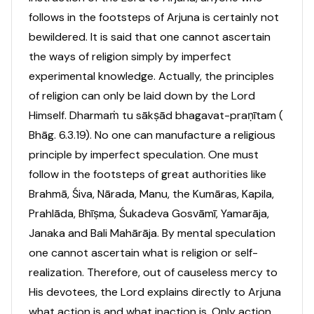
follows in the footsteps of Arjuna is certainly not
bewildered. It is said that one cannot ascertain
the ways of religion simply by imperfect
experimental knowledge. Actually, the principles
of religion can only be laid down by the Lord
Himself. Dharmaṁ tu sākṣād bhagavat-praṇītam (
Bhāg. 6.3.19). No one can manufacture a religious
principle by imperfect speculation. One must
follow in the footsteps of great authorities like
Brahmā, Śiva, Nārada, Manu, the Kumāras, Kapila,
Prahlāda, Bhīṣma, Śukadeva Gosvāmī, Yamarāja,
Janaka and Bali Mahārāja. By mental speculation
one cannot ascertain what is religion or self-
realization. Therefore, out of causeless mercy to
His devotees, the Lord explains directly to Arjuna
what action is and what inaction is. Only action