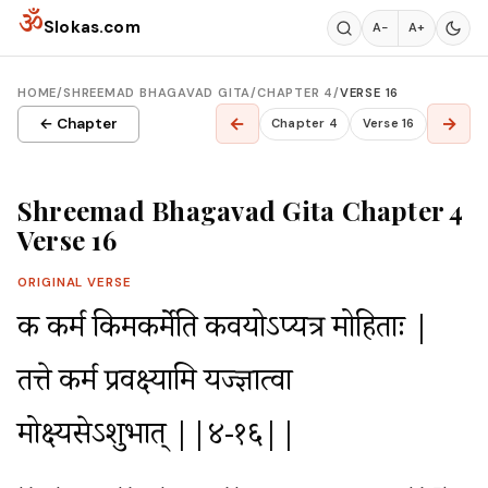
Skip to content
ॐ
Slokas.com
A−
A+
HOME
/
SHREEMAD BHAGAVAD GITA
/
CHAPTER 4
/
VERSE 16
←
→
← Chapter
Chapter 4
Verse 16
Shreemad Bhagavad Gita Chapter 4
Verse 16
ORIGINAL VERSE
किं कर्म किमकर्मेति कवयोऽप्यत्र मोहिताः |

तत्ते कर्म प्रवक्ष्यामि यज्ज्ञात्वा 
मोक्ष्यसेऽशुभात् ||४-१६||