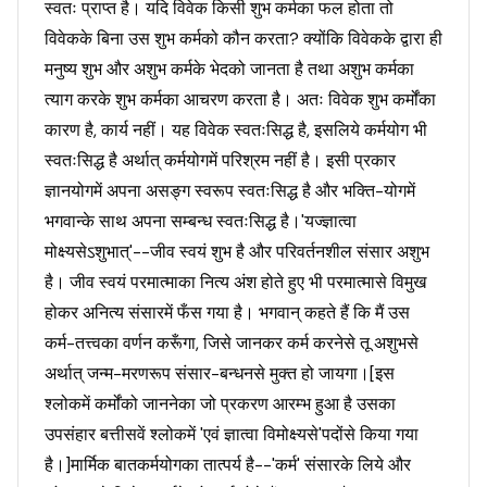
स्वतः प्राप्त है। यदि विवेक किसी शुभ कर्मका फल होता तो
विवेकके बिना उस शुभ कर्मको कौन करता? क्योंकि विवेकके द्वारा ही
मनुष्य शुभ और अशुभ कर्मके भेदको जानता है तथा अशुभ कर्मका
त्याग करके शुभ कर्मका आचरण करता है। अतः विवेक शुभ कर्मोंका
कारण है, कार्य नहीं। यह विवेक स्वतःसिद्ध है, इसलिये कर्मयोग भी
स्वतःसिद्ध है अर्थात् कर्मयोगमें परिश्रम नहीं है। इसी प्रकार
ज्ञानयोगमें अपना असङ्ग स्वरूप स्वतःसिद्ध है और भक्ति-योगमें
भगवान्के साथ अपना सम्बन्ध स्वतःसिद्ध है।'यज्ज्ञात्वा
मोक्ष्यसेऽशुभात्'--जीव स्वयं शुभ है और परिवर्तनशील संसार अशुभ
है। जीव स्वयं परमात्माका नित्य अंश होते हुए भी परमात्मासे विमुख
होकर अनित्य संसारमें फँस गया है। भगवान् कहते हैं कि मैं उस
कर्म-तत्त्वका वर्णन करूँगा, जिसे जानकर कर्म करनेसे तू अशुभसे
अर्थात् जन्म-मरणरूप संसार-बन्धनसे मुक्त हो जायगा।[इस
श्लोकमें कर्मोंको जाननेका जो प्रकरण आरम्भ हुआ है उसका
उपसंहार बत्तीसवें श्लोकमें 'एवं ज्ञात्वा विमोक्ष्यसे'पदोंसे किया गया
है।]मार्मिक बातकर्मयोगका तात्पर्य है--'कर्म' संसारके लिये और