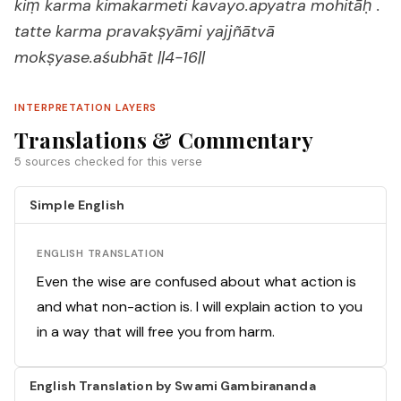
kiṃ karma kimakarmeti kavayo.apyatra mohitāḥ .
tatte karma pravakṣyāmi yajjñātvā
mokṣyase.aśubhāt ||4-16||
INTERPRETATION LAYERS
Translations & Commentary
5 sources checked for this verse
Simple English
ENGLISH TRANSLATION
Even the wise are confused about what action is
and what non-action is. I will explain action to you
in a way that will free you from harm.
English Translation by Swami Gambirananda