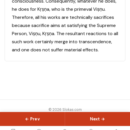
consciousness. Consequently, whatever he does,
he does for Kṛṣṇa, who is the primeval Viṣṇu.
Therefore, all his works are technically sacrifices
because sacrifice aims at satisfying the Supreme
Person, Viṣṇu, Kṛṣṇa. The resultant reactions to all
such work certainly merge into transcendence,
and one does not suffer material effects.
© 2026 Slokas.com
Library
Guides
Concepts
About
Contact
Sitemap
← Prev
Next →