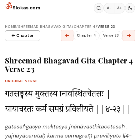
Skip to content
ॐ
Slokas.com
A−
A+
HOME
/
SHREEMAD BHAGAVAD GITA
/
CHAPTER 4
/
VERSE 23
←
→
← Chapter
Chapter 4
Verse 23
Shreemad Bhagavad Gita Chapter 4
Verse 23
ORIGINAL VERSE
गतसङ्गस्य मुक्तस्य ज्ञानावस्थितचेतसः |

यज्ञायाचरतः कर्म समग्रं प्रविलीयते ||४-२३||
gatasaṅgasya muktasya jñānāvasthitacetasaḥ .
yajñāyācarataḥ karma samagraṃ pravilīyate ||4-