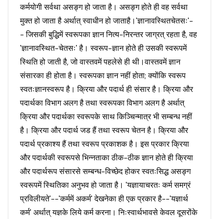
कर्मयोगी सर्वथा असङ्ग हो जाता है। असङ्ग होते ही वह सर्वथा
मुक्त हो जाता है अर्थात् स्वाधीन हो जाताहै।'ज्ञानावस्थितचेतसः'-
- जिसकी बुद्धिमें स्वरूपका ज्ञान नित्य-निरन्तर जाग्रत् रहता है, वह
'ज्ञानावस्थित-चेतसः' है। स्वरूप-ज्ञान होते ही उसकी स्वरूपमें
स्थिति हो जाती है, जो वास्तवमें पहलेसे ही थी।वास्तवमें ज्ञान
संसारका ही होता है। स्वरूपका ज्ञान नहीं होता; क्योंकि स्वरूप
स्वतःज्ञानस्वरूप है। क्रिया और पदार्थ ही संसार है। क्रिया और
पदार्थका विभाग अलग है तथा स्वरूपका विभाग अलग है अर्थात्
क्रिया और पदार्थका स्वरूपके साथ किञ्चिन्मात्र भी सम्बन्ध नहीं
है। क्रिया और पदार्थ जड हैं तथा स्वरूप चेतन है। क्रिया और
पदार्थ प्रकाश्य हैं तथा स्वरूप प्रकाशक है। इस प्रकार क्रिया
और पदार्थकी स्वरूपसे भिन्नताका ठीक-ठीक ज्ञान होते ही क्रिया
और पदार्थरूप संसारसे सम्बन्ध-विच्छेद होकर स्वतःसिद्ध असङ्ग
स्वरूपमें स्थितिका अनुभव हो जाता है। 'यज्ञायाचरतः कर्म समग्रं
प्रविलीयते'--'कर्ममें अकर्म' देखनेका ही एक प्रकार है--'यज्ञार्थ
कर्म' अर्थात् यज्ञके लिये कर्म करना। निःस्वार्थभावसे केवल दूसरोंके