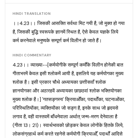
HINDI TRANSLATION
।।4.23।। जिसकी आसक्ति सर्वथा मिट गयी है, जो मुक्त हो गया
है, जिसकी बुद्धि स्वरूपके ज्ञानमें स्थित है, ऐसे केवल यज्ञके लिये
कर्म करनेवाले मनुष्यके सम्पूर्ण कर्म विलीन हो जाते हैं।
HINDI COMMENTARY
4.23।। व्याख्या--[कर्मयोगीके सम्पूर्ण कर्मोंके विलीन होनेकी बात
गीताभरमें केवल इसी श्लोकमें आयी है, इसलिये यह कर्मयोगका मुख्य
श्लोक है। इसी प्रकार चौथे अध्यायका छत्तीसवाँ श्लोक
ज्ञानयोगका और अठारहवें अध्यायका छाछठवां श्लोक भक्तियोगका
मुख्य श्लोक है।] 'गतसङ्गस्य' क्रियाओँका, पदार्थोंका, घटनाओंका,
परिस्थितियोंका, व्यक्तियोंका जो सङ्ग है, इनके साथ जो हृदयसे
लगाव है, वही वास्तवमें बाँधनेवाला अर्थात् जन्म-मरण देनेवाला है
(गीता 13। 21)। स्वार्थभावको छोड़कर केवल लोगोंके हितके लिये,
लोकसंग्रहार्थ कर्म करते रहनेसे कर्मयोगी क्रियाओँ, पदार्थों आदिसे