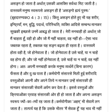
असङ्ग हो जाता है अर्थात् उसकी आसक्ति सर्वथा मिट जाती है।
वास्तवमें मनुष्य स्वरूपसे असङ्ग ही है 'असङ्गो ह्ययं पुरुषः'
(बृहदारण्यक0 4। 3। 15)। किंतु असङ्ग होते हुए भी यह शरीर,
इन्द्रियाँ, मन, बुद्धि, पदार्थ, परिस्थिति, व्यक्ति आदिसे सम्बन्ध मानकर
सुखकी इच्छासे उनमें आबद्ध हो जाता है। मेरी मनचाही हो अर्थात् जो
मैं चाहता हूँ, वही हो और जो मैं नहीं चाहता, वह नहीं हो--ऐसा भाव
जबतक रहता है, तबतक यह सङ्ग बढ़ता ही रहता है। वास्तवमें
होता वही है, जो होनेवाला है। जो होनेवाला है उसे चाहें, या न चाहें
वह होगा ही; और जो नहीं होनेवाला है, उसे चाहें या न चाहें, वह नहीं
होगा। अतः अपनी मनचाही करके मनुष्य व्यर्थमें (बिना कारण)
फँसता है और दुःख पाता है।कर्मयोगी संसारसे मिली हुई शरीरादि
वस्तुओंको अपनी और अपने लिये न मानकर उन्हें संसारकी ही
मानकर संसारकी सेवामें अर्पण कर देता है। इससे वस्तुओं और
क्रियाओंका प्रवाह संसारकी ओर ही हो जाता है और अपना असङ्ग
स्वरूप ज्यों-का-त्यों रह जाता है।कर्मयोगीका 'अहम्' भी सेवामें लग
जाता है। तात्पर्य यह है कि उसके भीतर 'मैं सेवक हूँ' यह भाव भी नहीं