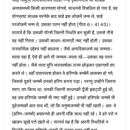
नैवेह नामुत्र विनाशस्तस्य विद्यते'--हे पृथानन्दन! जो साधक
अन्तसमयमें किसी कारणवश योगसे, साधनसे विचलित हो गया है, वह
योगभ्रष्ट साधक मरनेके बाद चाहे इस लोकमें जन्म ले, चाहे
परलोकमें जन्म ले, उसका पतन नहीं होता (गीता 6। 41 45)।
तात्पर्य है कि उसकी योगमें जितनी स्थिति बन चुकी है, उससे नीचे
वह नहीं गिरता। उसकी साधन-सामग्री नष्ट नहीं होती। उसका
पारमार्थिक उद्देश्य नहीं बदलता। जैसे अनादिकालसे वह जन्मता-
मरता रहा है, ऐसे ही आगे भी जन्मता-मरता रहे--उसका यह पतन
नहीं होता। जैसे भरत मुनि भारतवर्षका राज्य छोड़कर एकान्तमें तप
करते थे। वहाँ दयापरवश होकर वे हरिणके बच्चेमें आसक्त हो गये,
जिससे दूसरे जन्ममें उनको हरिण बनना पड़ा। परन्तु उन्होंने जितना
त्याग, तप किया था, उनकी जितनी साधनकी पूँजी इकट्ठी हुई थी,
वह उस हरिणके जन्ममें भी नष्ट नहीं हुई। उनको हरिणके जन्ममें भी
पूर्वजन्मकी बात याद थी, जो कि मनुष्यजन्ममें भी नहीं रहती। अतः वे
(हरिण-जन्ममें) बचपनसे ही अपनी माँके साथ नहीं रहे। वे हरे पत्ते न
खाकर सूखे पत्ते खाते थे। तात्पर्य यह है कि अपनी स्थितिसे न