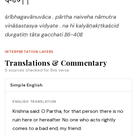
६-४०||
śrībhagavānuvāca . pārtha naiveha nāmutra
vināśastasya vidyate . na hi kalyāṇakṛtkaścid
durgatiṃ tāta gacchati ||6-40||
INTERPRETATION LAYERS
Translations & Commentary
5 sources checked for this verse
Simple English
ENGLISH TRANSLATION
Krishna said: O Partha, for that person there is no
ruin here or hereafter. No one who acts rightly
comes to a bad end, my friend.