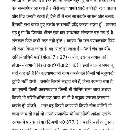
लगता है; क्योंकि उसने अनेक योनियोंमें बहुत दुःख पाया है और अब
वह सन्मार्गपर आ गया है। जैसे माता अपने छोटे बच्चेकी रक्षा, पालन
और हित करती रहती है, ऐसे ही मैं उस साधकके साधन और उसके
हितकी रक्षा करते हुए उसके साधनकी वृद्धि करता रहता हूँ। तात्पर्य
यह हुआ कि जिसके भीतर एक बार साधनके संस्कार पड़ गये हैं, वे
संस्कार फिर कभी नष्ट नहीं होते। कारण कि उस परमात्माके लिये
जो काम किया जाता है, वह 'सत्' हो जाता है--'कर्म चैव तदर्थीयं
सदित्येवाभिधीयते' (गीता 17। 27) अर्थात् उसका अभाव नहीं
होता--'नाभावो विद्यते सतः'(गीता 2। 16)। इसी बातको भगवान्
यहाँ कह रहे हैं कि कल्याणकारी काम करनेवाले किसी भी मनुष्यकी
दुर्गति नहीं होती। उसके जितने सद्भाव बने हैं, जैसा स्वभाव बना है,
वह प्राणी किसी कारणवशात् किसी भी योनिमें चला जाय अथवा
किसी भी परिस्थितिमें पड़ जाय, तो भी वे सद्भाव उसका कल्याण
करके ही छोड़ेंगे। अगर वह किसी कारणसे किसी नीच योनिमें भी
चला जाय तो वहाँ भी अपने सजातीय योनिवालोंकी अपेक्षा उसके
स्वभावमें फरक रहेगा (टिप्पणी प0 377.1)। यद्यपि यहाँ अर्जुनका