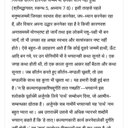
गिरनेके कारण हरिणके जन्ममें भी उनका पतन नहीं हुआ
(श्रीमद्भागवत, स्कन्ध 5, अध्याय 7 8)। इसी तरहसे पहले
मनुष्यजन्ममें जिनका स्वभाव सेवा करनेका, जप-ध्यान करनेका रहा
है, और विचार अपना उद्धार करनेका रहा है वे किसी कारणवश
अन्तसमयमें योगभ्रष्ट हो जायँ तथा इस लोकमें पशु-पक्षी भी बन
जायँ, तो भी उनका वह अच्छा स्वभाव और सत्संस्कार नष्ट नहीं
होते। ऐसे बहुत-से उदाहरण आते हैं कि कोई दूसरे जन्ममें हाथी, ऊँट
आदि बन गये, पर उन योनियोंमें भी वे भगवान्की कथा सुनते थे। एक
जगह कथा होती थी, तो एक काला कुत्ता आकर वहाँ बैठता और कथा
सुनता। जब कीर्तन करते हुए कीर्तन-मण्डली घूमती, तो उस
मण्डलीके साथ वह कुत्ता भी घूमता था। यह हमारी देखी हुई बात
है।'न हि कल्याणकृत्कश्चिद्दुर्गतिं तात गच्छति'--भगवान्ने इस
श्लोकके पूर्वार्धमें अर्जुनके लिये 'पार्थ' सम्बोधन दिया, जो आत्मीय-
सम्बन्धका द्योतक है। अर्जुनके सब नामोंमें भगवान्को यह 'पार्थ' नाम
बहुत प्यारा था। अब उत्तरार्धमें उससे भी अधिक प्यारभरे शब्दोंमें
भगवान् कहते हैं कि 'हे तात् ! कल्याणकारी कार्य करनेवालेकी दुर्गति