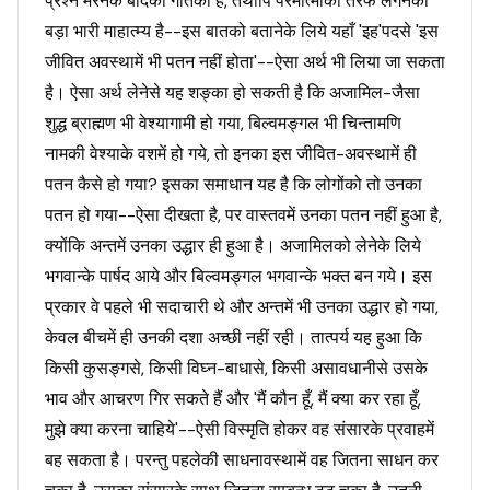
प्रश्न मरनेके बादकी गतिका है, तथापि परमात्माकी तरफ लगनेका
बड़ा भारी माहात्म्य है--इस बातको बतानेके लिये यहाँ 'इह'पदसे 'इस
जीवित अवस्थामें भी पतन नहीं होता'--ऐसा अर्थ भी लिया जा सकता
है। ऐसा अर्थ लेनेसे यह शङ्का हो सकती है कि अजामिल-जैसा
शुद्ध ब्राह्मण भी वेश्यागामी हो गया, बिल्वमङ्गल भी चिन्तामणि
नामकी वेश्याके वशमें हो गये, तो इनका इस जीवित-अवस्थामें ही
पतन कैसे हो गया? इसका समाधान यह है कि लोगोंको तो उनका
पतन हो गया--ऐसा दीखता है, पर वास्तवमें उनका पतन नहीं हुआ है,
क्योंकि अन्तमें उनका उद्धार ही हुआ है। अजामिलको लेनेके लिये
भगवान्के पार्षद आये और बिल्वमङ्गल भगवान्के भक्त बन गये। इस
प्रकार वे पहले भी सदाचारी थे और अन्तमें भी उनका उद्धार हो गया,
केवल बीचमें ही उनकी दशा अच्छी नहीं रही। तात्पर्य यह हुआ कि
किसी कुसङ्गसे, किसी विघ्न-बाधासे, किसी असावधानीसे उसके
भाव और आचरण गिर सकते हैं और 'मैं कौन हूँ, मैं क्या कर रहा हूँ,
मुझे क्या करना चाहिये'--ऐसी विस्मृति होकर वह संसारके प्रवाहमें
बह सकता है। परन्तु पहलेकी साधनावस्थामें वह जितना साधन कर