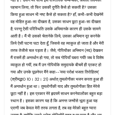
नहीं है। उसने मेरे साथ इस वास्तविक सम्बन्धको, असली लक्ष्यको
पहचान लिया, तो फिर उसकी दुर्गति कैसे हो सकती है? उसका
किया हुआ साधन भी नष्ट कैसे हो सकता है? हाँ, कभी-कभी देखनेमें
वह मोहित हुआ-सा दीखता है, उसका साधन छूटा हुआ-सा दीखता
है; परन्तु ऐसी परिस्थिति उसके अभिमानके कारण ही उसके सामने
आती है। मैं भी उसको चेतानेके लिये, उसका अभिमान दूर करनेके
लिये ऐसी घटना घटा देता हूँ, जिससे वह व्याकुल हो जाता है और मेरी
तरफ तेजीसे चल पड़ता है। जैसे, गोपियोंका अभिमान (मद) देखकर
मैं रासमें ही अन्तर्धान हो गया, तो सब गोपियाँ घबरा गयीं! जब वे विशेष
व्याकुल हो गयीं, तब मैं उन गोपियोंके समुदायके बीचमें ही प्रकट हो
गया और उनके पूछनेपर मैंने कहा--'मया परोक्षं भजता तिरोहितम्'
(श्रीमद्भा0 10। 32। 21) अर्थात् तुमलोगोंका भजन करता हुआ ही
मैं अन्तर्धान हुआ था। तुमलोगोंकी याद और तुमलोगोंका हित मेरेसे
छूटा नहीं है। इस प्रकार मेरे हृदयमें साधन करनेवालोंका बहुत बड़ा
स्थान है। इसका कारण यह है कि अनन्त जन्मोंसे भूला हुआ यह
प्राणी जब केवल मेरी तरफ लगता है, तब वह मेरेको बहुत प्यारा