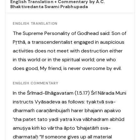
English Translation + Commentary by A.C.
Bhaktivedanta Swami Prabhupada
ENGLISH TRANSLATION
The Supreme Personality of Godhead said: Son of
Pṛthā, a transcendentalist engaged in auspicious
activities does not meet with destruction either
in this world or in the spiritual world; one who
does good, My friend, is never overcome by evil.
ENGLISH COMMENTARY
In the Śrīmad-Bhāgavatam (1.5.17) Śrī Nārada Muni
instructs Vyāsadeva as follows: tyaktvā sva-
dharmaṁ caraṇāmbujaṁ harer bhajann apakvo
’tha patet tato yadi yatra kva vābhadram abhūd
amuṣya kiṁ ko vārtha āpto ’bhajatāṁ sva-
dharmataḥ “If someone gives up all material