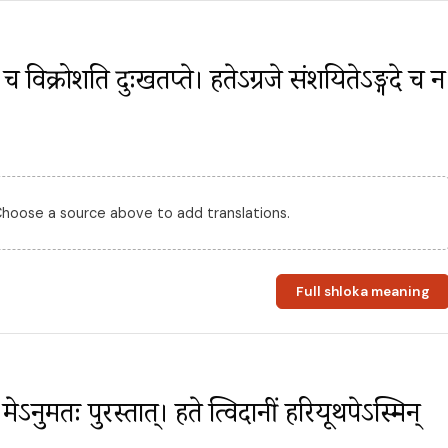
ुरे च विक्रोशति दुःखतप्ते। हतेऽग्रजे संशयितेऽङ्गदे च न 
।
 Choose a source above to add translations.
Full shloka meaning
धो मेऽनुमतः पुरस्तात्। हते त्विदानीं हरियूथपेऽस्मिन् 