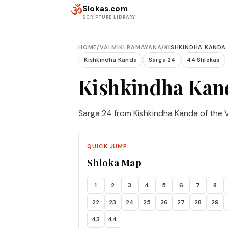
Skip to content
ॐ
Slokas.com
SCRIPTURE LIBRARY
HOME
/
VALMIKI RAMAYANA
/
KISHKINDHA KANDA
Kishkindha Kanda
Sarga 24
44 Shlokas
Kishkindha Kan
Sarga 24 from Kishkindha Kanda of the 
QUICK JUMP
Shloka Map
1
2
3
4
5
6
7
8
22
23
24
25
26
27
28
29
43
44