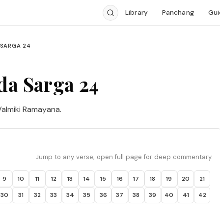
Library
Panchang
Gui
 SARGA 24
da Sarga 24
Valmiki Ramayana.
Jump to any verse; open full page for deep commentary.
9
10
11
12
13
14
15
16
17
18
19
20
21
30
31
32
33
34
35
36
37
38
39
40
41
42