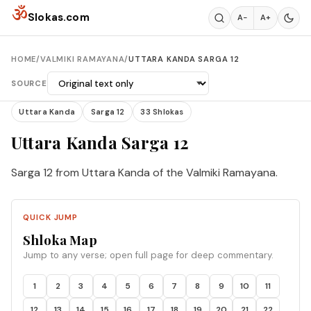
Skip to content
ॐ
Slokas.com
A−
A+
HOME
/
VALMIKI RAMAYANA
/
UTTARA KANDA SARGA 12
SOURCE
Uttara Kanda
Sarga 12
33 Shlokas
Uttara Kanda Sarga 12
Sarga 12 from Uttara Kanda of the Valmiki Ramayana.
QUICK JUMP
Shloka Map
Jump to any verse; open full page for deep commentary.
1
2
3
4
5
6
7
8
9
10
11
12
13
14
15
16
17
18
19
20
21
22