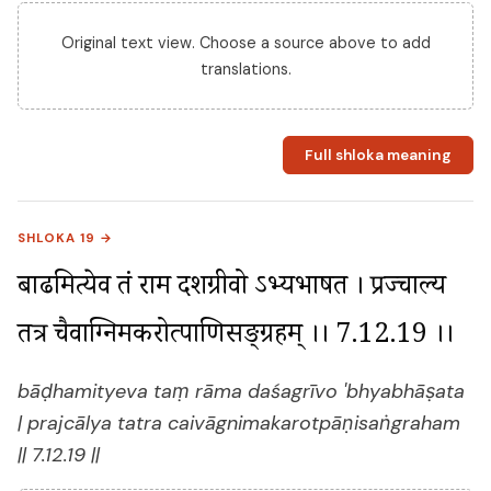
Original text view. Choose a source above to add
translations.
Full shloka meaning
SHLOKA 19 →
बाढमित्येव तं राम दशग्रीवो ऽभ्यभाषत । प्रज्चाल्य 
तत्र चैवाग्निमकरोत्पाणिसङ्ग्रहम् ।। 7.12.19 ।।
bāḍhamityeva taṃ rāma daśagrīvo 'bhyabhāṣata
| prajcālya tatra caivāgnimakarotpāṇisaṅgraham
|| 7.12.19 ||