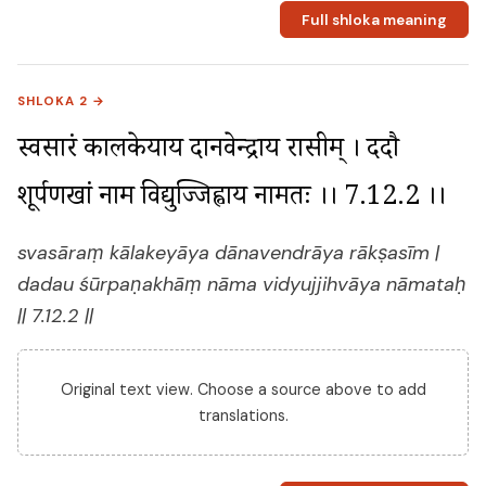
Full shloka meaning
SHLOKA 2 →
स्वसारं कालकेयाय दानवेन्द्राय राक्षसीम् । ददौ 
शूर्पणखां नाम विद्युज्जिह्वाय नामतः ।। 7.12.2 ।।
svasāraṃ kālakeyāya dānavendrāya rākṣasīm |
dadau śūrpaṇakhāṃ nāma vidyujjihvāya nāmataḥ
|| 7.12.2 ||
Original text view. Choose a source above to add
translations.