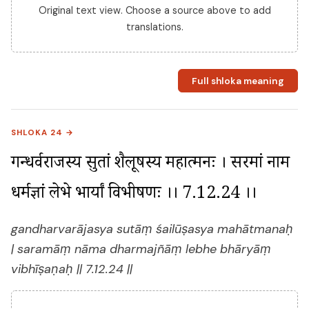
Original text view. Choose a source above to add
translations.
Full shloka meaning
SHLOKA 24 →
गन्धर्वराजस्य सुतां शैलूषस्य महात्मनः । सरमां नाम 
धर्मज्ञां लेभे भार्यां विभीषणः ।। 7.12.24 ।।
gandharvarājasya sutāṃ śailūṣasya mahātmanaḥ
| saramāṃ nāma dharmajñāṃ lebhe bhāryāṃ
vibhīṣaṇaḥ || 7.12.24 ||