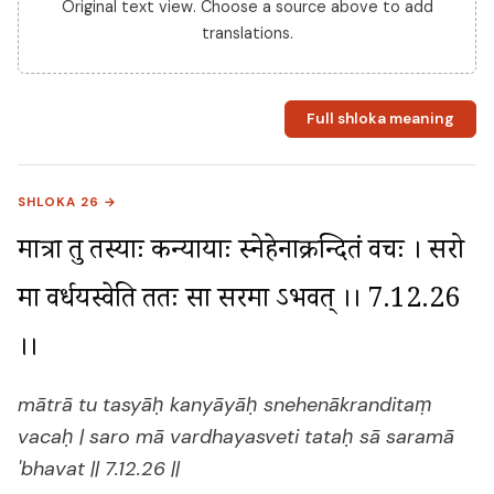
Original text view. Choose a source above to add
translations.
Full shloka meaning
SHLOKA 26 →
मात्रा तु तस्याः कन्यायाः स्नेहेनाक्रन्दितं वचः । सरो 
मा वर्धयस्वेति ततः सा सरमा ऽभवत् ।। 7.12.26 
।।
mātrā tu tasyāḥ kanyāyāḥ snehenākranditaṃ
vacaḥ | saro mā vardhayasveti tataḥ sā saramā
'bhavat || 7.12.26 ||