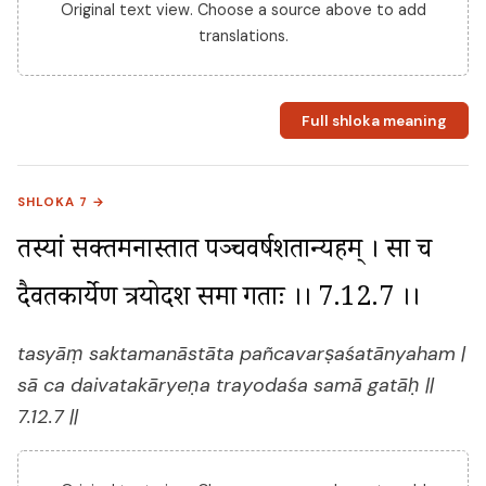
Original text view. Choose a source above to add
translations.
Full shloka meaning
SHLOKA 7 →
तस्यां सक्तमनास्तात पञ्चवर्षशतान्यहम् । सा च 
दैवतकार्येण त्रयोदश समा गताः ।। 7.12.7 ।।
tasyāṃ saktamanāstāta pañcavarṣaśatānyaham |
sā ca daivatakāryeṇa trayodaśa samā gatāḥ ||
7.12.7 ||