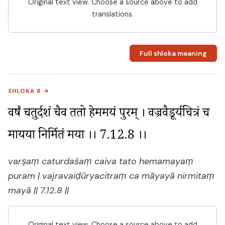
Original text view. Choose a source above to add
translations.
Full shloka meaning
SHLOKA 8 →
वर्षं चतुर्दशं चैव ततो हेममयं पुरम् । वज्रवैडूर्यचित्रं च 
मायया निर्मितं मया ।। 7.12.8 ।।
varṣaṃ caturdaśaṃ caiva tato hemamayaṃ
puram | vajravaiḍūryacitraṃ ca māyayā nirmitaṃ
mayā || 7.12.8 ||
Original text view. Choose a source above to add