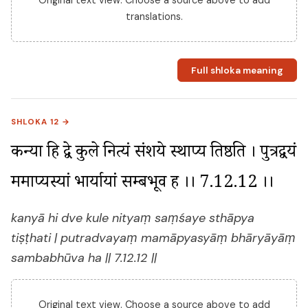
Original text view. Choose a source above to add
translations.
Full shloka meaning
SHLOKA 12 →
कन्या हि द्वे कुले नित्यं संशये स्थाप्य तिष्ठति । पुत्रद्वयं 
ममाप्यस्यां भार्यायां सम्बभूव ह ।। 7.12.12 ।।
kanyā hi dve kule nityaṃ saṃśaye sthāpya
tiṣṭhati | putradvayaṃ mamāpyasyāṃ bhāryāyāṃ
sambabhūva ha || 7.12.12 ||
Original text view. Choose a source above to add