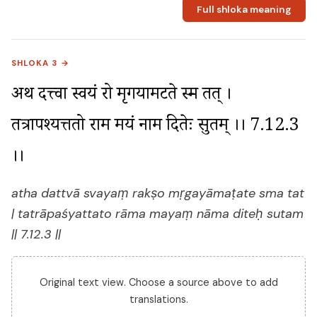
Full shloka meaning
SHLOKA 3 →
अथ दत्त्वा स्वयं रक्षो मृगयामटते स्म तत् । 
तत्रापश्यत्ततो राम मयं नाम दितेः सुतम् ।। 7.12.3 
।।
atha dattvā svayaṃ rakṣo mṛgayāmaṭate sma tat
| tatrāpaśyattato rāma mayaṃ nāma diteḥ sutam
|| 7.12.3 ||
Original text view. Choose a source above to add
translations.