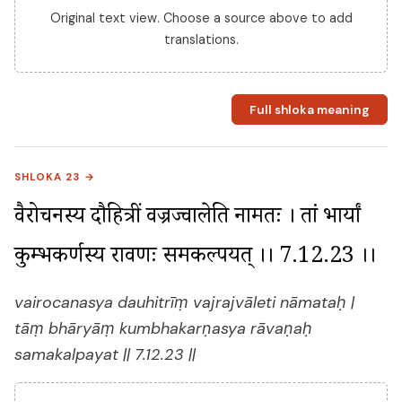
Original text view. Choose a source above to add
translations.
Full shloka meaning
SHLOKA 23 →
वैरोचनस्य दौहित्रीं वज्रज्वालेति नामतः । तां भार्यां 
कुम्भकर्णस्य रावणः समकल्पयत् ।। 7.12.23 ।।
vairocanasya dauhitrīṃ vajrajvāleti nāmataḥ |
tāṃ bhāryāṃ kumbhakarṇasya rāvaṇaḥ
samakalpayat || 7.12.23 ||