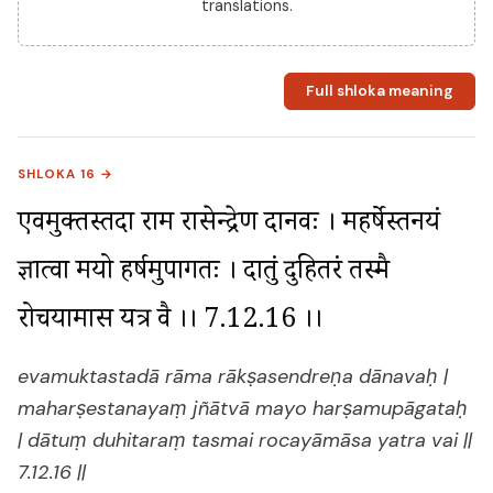
translations.
Full shloka meaning
SHLOKA 16 →
एवमुक्तस्तदा राम राक्षसेन्द्रेण दानवः । महर्षेस्तनयं 
ज्ञात्वा मयो हर्षमुपागतः । दातुं दुहितरं तस्मै 
रोचयामास यत्र वै ।। 7.12.16 ।।
evamuktastadā rāma rākṣasendreṇa dānavaḥ |
maharṣestanayaṃ jñātvā mayo harṣamupāgataḥ
| dātuṃ duhitaraṃ tasmai rocayāmāsa yatra vai ||
7.12.16 ||