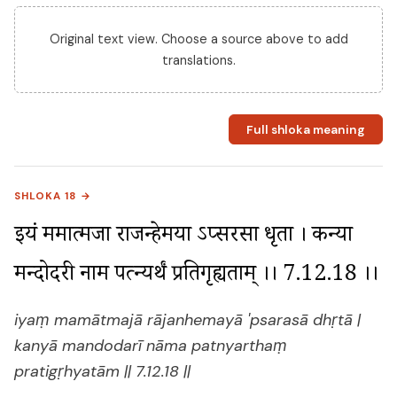
Original text view. Choose a source above to add
translations.
Full shloka meaning
SHLOKA 18 →
इयं ममात्मजा राजन्हेमया ऽप्सरसा धृता । कन्या 
मन्दोदरी नाम पत्न्यर्थं प्रतिगृह्यताम् ।। 7.12.18 ।।
iyaṃ mamātmajā rājanhemayā 'psarasā dhṛtā |
kanyā mandodarī nāma patnyarthaṃ
pratigṛhyatām || 7.12.18 ||