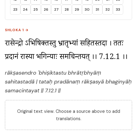
23
24
25
26
27
28
29
30
31
32
33
SHLOKA 1 →
राक्षसेन्द्रो ऽभिषिक्तस्तु भ्रातृभ्यां सहितस्तदा । ततः 
प्रदानं राक्षस्या भगिन्याः समचिन्तयत् ।। 7.12.1 ।।
rākṣasendro 'bhiṣiktastu bhrātṛbhyāṃ
sahitastadā | tataḥ pradānaṃ rākṣasyā bhaginyāḥ
samacintayat || 7.12.1 ||
Original text view. Choose a source above to add
translations.