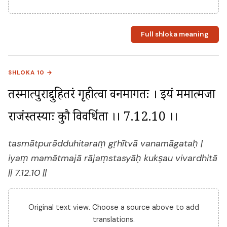
Full shloka meaning
SHLOKA 10 →
तस्मात्पुराद्दुहितरं गृहीत्वा वनमागतः । इयं ममात्मजा 
राजंस्तस्याः कुक्षौ विवर्धिता ।। 7.12.10 ।।
tasmātpurādduhitaraṃ gṛhītvā vanamāgataḥ |
iyaṃ mamātmajā rājaṃstasyāḥ kukṣau vivardhitā
|| 7.12.10 ||
Original text view. Choose a source above to add
translations.