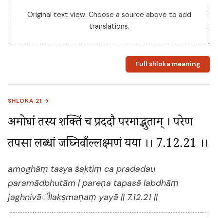
Original text view. Choose a source above to add
translations.
Full shloka meaning
SHLOKA 21 →
अमोघां तस्य शक्तिं च प्रददौ परमाद्भुताम् । परेण 
तपसा लब्धां जघ्निवाँल्लक्ष्मणं यया ।। 7.12.21 ।।
amoghāṃ tasya śaktiṃ ca pradadau
paramādbhutām | pareṇa tapasā labdhāṃ
jaghnivāँllakṣmaṇaṃ yayā || 7.12.21 ||