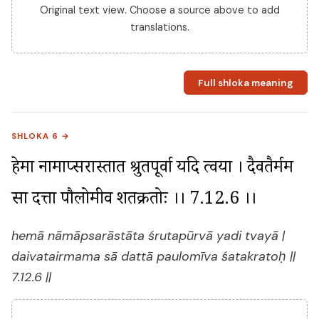
Original text view. Choose a source above to add
translations.
Full shloka meaning
SHLOKA 6 →
हेमा नामाप्सरास्तात श्रुतपूर्वा यदि त्वया । दैवतैर्मम 
सा दत्ता पौलोमीव शतक्रतोः ।। 7.12.6 ।।
hemā nāmāpsarāstāta śrutapūrvā yadi tvayā |
daivatairmama sā dattā paulomīva śatakratoḥ ||
7.12.6 ||