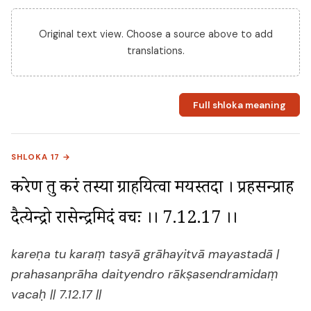
Original text view. Choose a source above to add
translations.
Full shloka meaning
SHLOKA 17 →
करेण तु करं तस्या ग्राहयित्वा मयस्तदा । प्रहसन्प्राह 
दैत्येन्द्रो राक्षसेन्द्रमिदं वचः ।। 7.12.17 ।।
kareṇa tu karaṃ tasyā grāhayitvā mayastadā |
prahasanprāha daityendro rākṣasendramidaṃ
vacaḥ || 7.12.17 ||