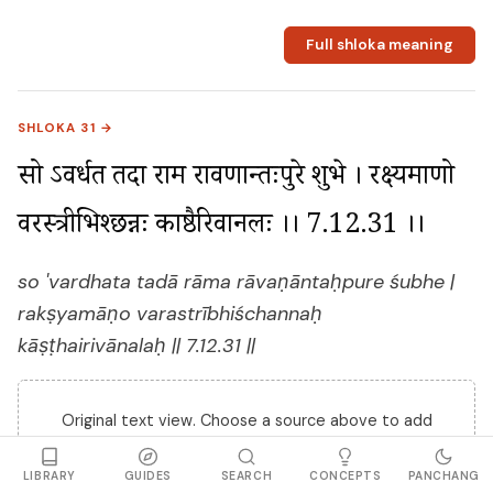
Full shloka meaning
SHLOKA 31 →
सो ऽवर्धत तदा राम रावणान्तःपुरे शुभे । रक्ष्यमाणो 
वरस्त्रीभिश्छन्नः काष्ठैरिवानलः ।। 7.12.31 ।।
so 'vardhata tadā rāma rāvaṇāntaḥpure śubhe |
rakṣyamāṇo varastrībhiśchannaḥ
kāṣṭhairivānalaḥ || 7.12.31 ||
Original text view. Choose a source above to add
translations.
LIBRARY
GUIDES
SEARCH
CONCEPTS
PANCHANG