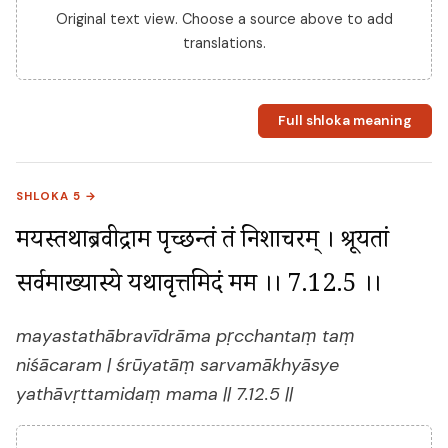
Original text view. Choose a source above to add
translations.
Full shloka meaning
SHLOKA 5 →
मयस्तथाब्रवीद्राम पृच्छन्तं तं निशाचरम् । श्रूयतां 
सर्वमाख्यास्ये यथावृत्तमिदं मम ।। 7.12.5 ।।
mayastathābravīdrāma pṛcchantaṃ taṃ
niśācaram | śrūyatāṃ sarvamākhyāsye
yathāvṛttamidaṃ mama || 7.12.5 ||