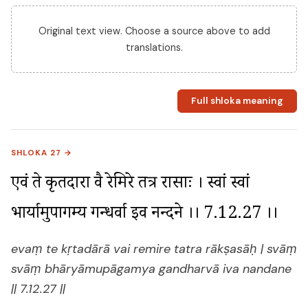
Original text view. Choose a source above to add
translations.
Full shloka meaning
SHLOKA 27 →
एवं ते कृतदारा वै रेमिरे तत्र राक्षसाः । स्वां स्वां 
भार्यामुपागम्य गन्धर्वा इव नन्दने ।। 7.12.27 ।।
evaṃ te kṛtadārā vai remire tatra rākṣasāḥ | svāṃ
svāṃ bhāryāmupāgamya gandharvā iva nandane
|| 7.12.27 ||