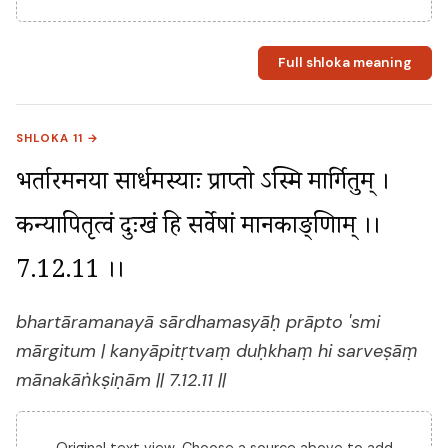
Full shloka meaning
SHLOKA 11 →
भर्तारमनया सार्धमस्याः प्राप्तो ऽस्मि मार्गितुम् । 
कन्यापितृत्वं दुःखं हि सर्वेषां मानकाङ्क्षिणाम् ।। 
7.12.11 ।।
bhartāramanayā sārdhamasyāḥ prāpto 'smi
mārgitum | kanyāpitṛtvaṃ duḥkhaṃ hi sarveṣāṃ
mānakāṅkṣiṇām || 7.12.11 ||