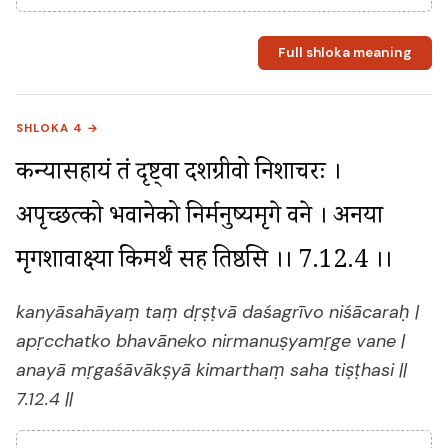
Full shloka meaning
SHLOKA 4 →
कन्यासहायं तं दृष्ट्वा दशग्रीवो निशाचरः । 
अपृच्छत्को भवानेको निर्मनुष्यमृगे वने । अनया 
मृगशावाक्ष्या किमर्थं सह तिष्ठसि ।। 7.12.4 ।।
kanyāsahāyaṃ taṃ dṛṣṭvā daśagrīvo niśācaraḥ |
apṛcchatko bhavāneko nirmanuṣyamṛge vane |
anayā mṛgaśāvākṣyā kimarthaṃ saha tiṣṭhasi ||
7.12.4 ||