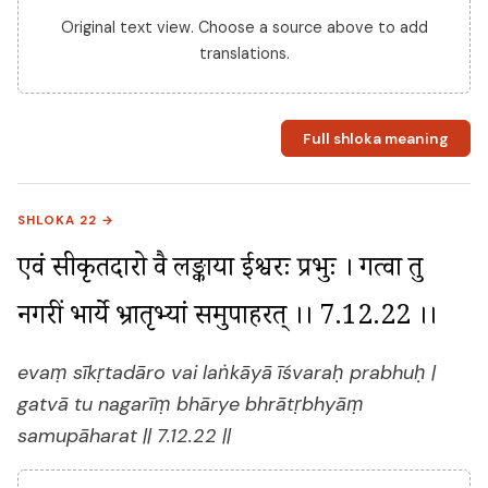
Original text view. Choose a source above to add
translations.
Full shloka meaning
SHLOKA 22 →
एवं सीकृतदारो वै लङ्काया ईश्वरः प्रभुः । गत्वा तु 
नगरीं भार्ये भ्रातृभ्यां समुपाहरत् ।। 7.12.22 ।।
evaṃ sīkṛtadāro vai laṅkāyā īśvaraḥ prabhuḥ |
gatvā tu nagarīṃ bhārye bhrātṛbhyāṃ
samupāharat || 7.12.22 ||