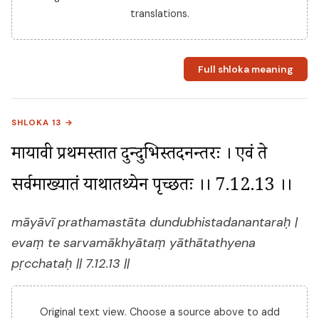
translations.
Full shloka meaning
SHLOKA 13 →
मायावी प्रथमस्तात दुन्दुभिस्तदनन्तरः । एवं ते 
सर्वमाख्यातं याथातथ्येन पृच्छतः ।। 7.12.13 ।।
māyāvī prathamastāta dundubhistadanantaraḥ |
evaṃ te sarvamākhyātaṃ yāthātathyena
pṛcchataḥ || 7.12.13 ||
Original text view. Choose a source above to add