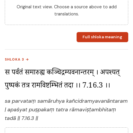
Original text view. Choose a source above to add
translations.
Full shloka meaning
SHLOKA 3 →
स पर्वतं समारुह्य कञ्चिद्रम्यवनान्तरम् । अपश्यत् 
पुष्पकं तत्र रामविष्टम्भितं तदा ।। 7.16.3 ।।
sa parvataṃ samāruhya kañcidramyavanāntaram
| apaśyat puṣpakaṃ tatra rāmaviṣṭambhitaṃ
tadā || 7.16.3 ||