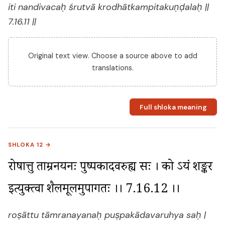
iti nandivacaḥ śrutvā krodhātkampitakuṇḍalaḥ ||
7.16.11 ||
Original text view. Choose a source above to add
translations.
Full shloka meaning
SHLOKA 12 →
रोषात्तु ताम्रनयनः पुष्पकादवरुह्य सः । को ऽयं शङ्कर 
इत्युक्त्वा शैलमूलमुपागतः ।। 7.16.12 ।।
roṣāttu tāmranayanaḥ puṣpakādavaruhya saḥ |