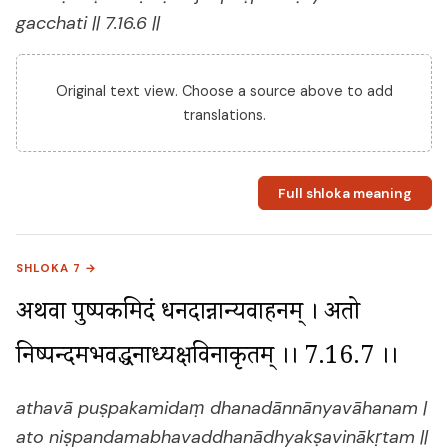
gacchati || 7.16.6 ||
Original text view. Choose a source above to add
translations.
Full shloka meaning
SHLOKA 7 →
अथवा पुष्पकमिदं धनदान्नान्यवाहनम् । अतो 
निष्पन्दमभवद्धनाध्यक्षविनाकृतम् ।। 7.16.7 ।।
athavā puṣpakamidaṃ dhanadānnānyavāhanam |
ato niṣpandamabhavaddhanādhyakṣavinākṛtam ||