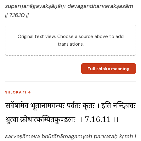
suparṇanāgayakṣāṇāṃ devagandharvarakṣasām
|| 7.16.10 ||
Original text view. Choose a source above to add
translations.
Full shloka meaning
SHLOKA 11 →
सर्वेषामेव भूतानामगम्यः पर्वतः कृतः । इति नन्दिवचः 
श्रुत्वा क्रोधात्कम्पितकुण्डलः ।। 7.16.11 ।।
sarveṣāmeva bhūtānāmagamyaḥ parvataḥ kṛtaḥ |