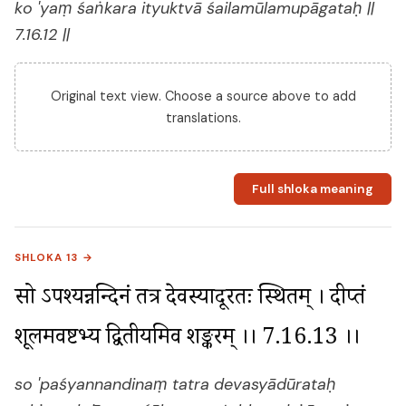
ko 'yaṃ śaṅkara ityuktvā śailamūlamupāgataḥ ||
7.16.12 ||
Original text view. Choose a source above to add
translations.
Full shloka meaning
SHLOKA 13 →
सो ऽपश्यन्नन्दिनं तत्र देवस्यादूरतः स्थितम् । दीप्तं 
शूलमवष्टभ्य द्वितीयमिव शङ्करम् ।। 7.16.13 ।।
so 'paśyannandinaṃ tatra devasyādūrataḥ