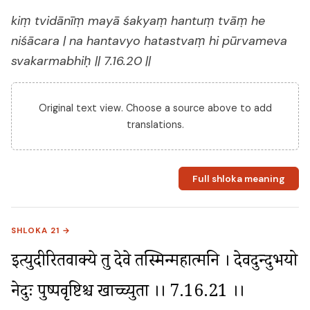
kiṃ tvidānīṃ mayā śakyaṃ hantuṃ tvāṃ he
niśācara | na hantavyo hatastvaṃ hi pūrvameva
svakarmabhiḥ || 7.16.20 ||
Original text view. Choose a source above to add
translations.
Full shloka meaning
SHLOKA 21 →
इत्युदीरितवाक्ये तु देवे तस्मिन्महात्मनि । देवदुन्दुभयो 
नेदुः पुष्पवृष्टिश्च खाच्च्युता ।। 7.16.21 ।।