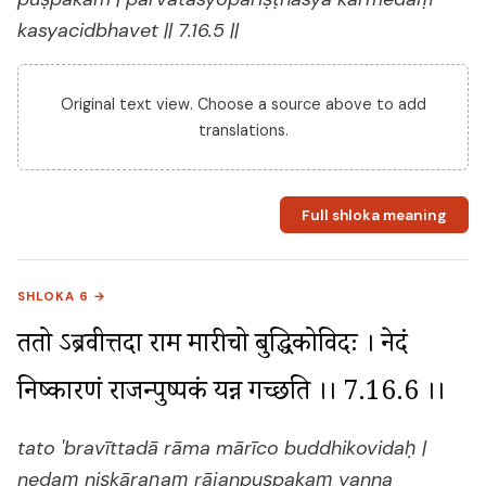
kasyacidbhavet || 7.16.5 ||
Original text view. Choose a source above to add
translations.
Full shloka meaning
SHLOKA 6 →
ततो ऽब्रवीत्तदा राम मारीचो बुद्धिकोविदः । नेदं 
निष्कारणं राजन्पुष्पकं यन्न गच्छति ।। 7.16.6 ।।
tato 'bravīttadā rāma mārīco buddhikovidaḥ |
nedaṃ niṣkāraṇaṃ rājanpuṣpakaṃ yanna