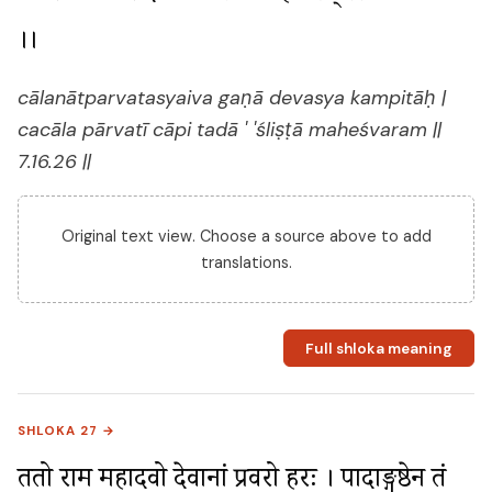
।।
cālanātparvatasyaiva gaṇā devasya kampitāḥ |
cacāla pārvatī cāpi tadā ' 'śliṣṭā maheśvaram ||
7.16.26 ||
Original text view. Choose a source above to add
translations.
Full shloka meaning
SHLOKA 27 →
ततो राम महादवो देवानां प्रवरो हरः । पादाङ्गुष्ठेन तं 