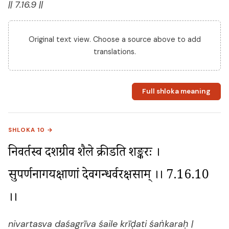
|| 7.16.9 ||
Original text view. Choose a source above to add
translations.
Full shloka meaning
SHLOKA 10 →
निवर्तस्व दशग्रीव शैले क्रीडति शङ्करः । 
सुपर्णनागयक्षाणां देवगन्धर्वरक्षसाम् ।। 7.16.10 
।।
nivartasva daśagrīva śaile krīḍati śaṅkaraḥ |