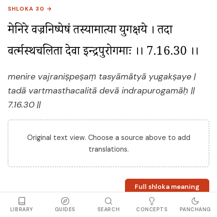
SHLOKA 30 →
मेनिरे वज्रनिष्पेषं तस्यामात्या युगक्षये । तदा 
वर्त्मस्थचलिता देवा इन्द्रपुरोगमाः ।। 7.16.30 ।।
menire vajraniṣpeṣaṃ tasyāmātyā yugakṣaye |
tadā vartmasthacalitā devā indrapurogamāḥ ||
7.16.30 ||
Original text view. Choose a source above to add
translations.
Full shloka meaning
LIBRARY
GUIDES
SEARCH
CONCEPTS
PANCHANG