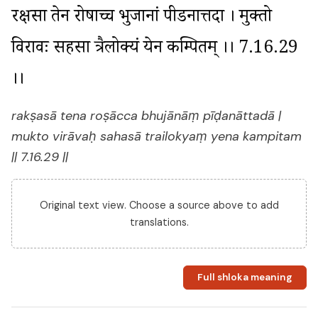
रक्षसा तेन रोषाच्च भुजानां पीडनात्तदा । मुक्तो 
विरावः सहसा त्रैलोक्यं येन कम्पितम् ।। 7.16.29 
।।
rakṣasā tena roṣācca bhujānāṃ pīḍanāttadā |
mukto virāvaḥ sahasā trailokyaṃ yena kampitam
|| 7.16.29 ||
Original text view. Choose a source above to add
translations.
Full shloka meaning