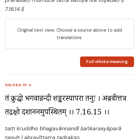
7.16.14 ||
Original text view. Choose a source above to add
translations.
Full shloka meaning
SHLOKA 15 →
तं क्रुद्धो भगवान्नन्दी शङ्करस्यापरा तनुः । अब्रवीत्तत्र 
तद्रक्षो दशाननमुपस्थितम् ।। 7.16.15 ।।
taṃ kruddho bhagavānnandī śaṅkarasyāparā
tanuḥ | abravīttatra tadrakṣo