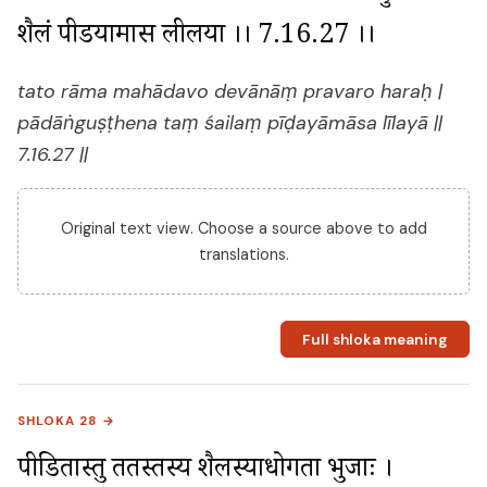
शैलं पीडयामास लीलया ।। 7.16.27 ।।
tato rāma mahādavo devānāṃ pravaro haraḥ |
pādāṅguṣṭhena taṃ śailaṃ pīḍayāmāsa līlayā ||
7.16.27 ||
Original text view. Choose a source above to add
translations.
Full shloka meaning
SHLOKA 28 →
पीडितास्तु ततस्तस्य शैलस्याधोगता भुजाः । 