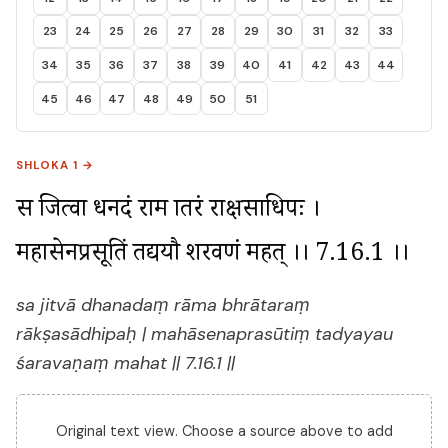
23
24
25
26
27
28
29
30
31
32
33
34
35
36
37
38
39
40
41
42
43
44
45
46
47
48
49
50
51
SHLOKA 1 →
स जित्वा धनदं राम भ्रातरं राक्षसाधिपः । 
महासेनप्रसूतिं तद्ययौ शरवणं महत् ।। 7.16.1 ।।
sa jitvā dhanadaṃ rāma bhrātaraṃ
rākṣasādhipaḥ | mahāsenaprasūtiṃ tadyayau
śaravaṇaṃ mahat || 7.16.1 ||
Original text view. Choose a source above to add