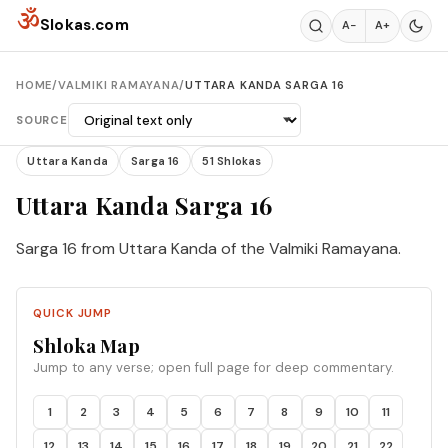
Skip to content
ॐ
Slokas.com
A−
A+
HOME
/
VALMIKI RAMAYANA
/
UTTARA KANDA SARGA 16
SOURCE
Uttara Kanda
Sarga 16
51 Shlokas
Uttara Kanda Sarga 16
Sarga 16 from Uttara Kanda of the Valmiki Ramayana.
QUICK JUMP
Shloka Map
Jump to any verse; open full page for deep commentary.
1
2
3
4
5
6
7
8
9
10
11
12
13
14
15
16
17
18
19
20
21
22