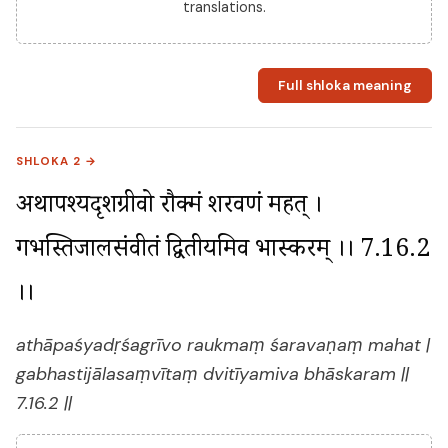
translations.
Full shloka meaning
SHLOKA 2 →
अथापश्यदृशग्रीवो रौक्मं शरवणं महत् । 
गभस्तिजालसंवीतं द्वितीयमिव भास्करम् ।। 7.16.2 
।।
athāpaśyadṛśagrīvo raukmaṃ śaravaṇaṃ mahat |
gabhastijālasaṃvītaṃ dvitīyamiva bhāskaram ||
7.16.2 ||