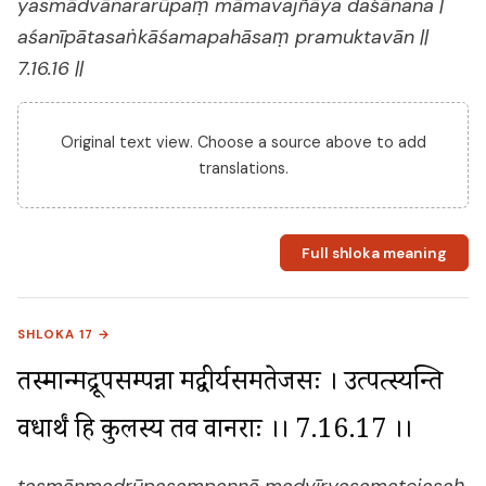
yasmādvānararūpaṃ māmavajñāya daśānana |
aśanīpātasaṅkāśamapahāsaṃ pramuktavān ||
7.16.16 ||
Original text view. Choose a source above to add
translations.
Full shloka meaning
SHLOKA 17 →
तस्मान्मद्रूपसम्पन्ना मद्वीर्यसमतेजसः । उत्पत्स्यन्ति 
वधार्थं हि कुलस्य तव वानराः ।। 7.16.17 ।।