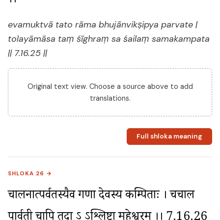
।।
evamuktvā tato rāma bhujānvikṣipya parvate |
tolayāmāsa taṃ śīghraṃ sa śailaṃ samakampata
|| 7.16.25 ||
Original text view. Choose a source above to add
translations.
Full shloka meaning
SHLOKA 26 →
चालनात्पर्वतस्यैव गणा देवस्य कम्पिताः । चचाल 
पार्वती चापि तदा ऽ ऽश्लिष्टा महेश्वरम् ।। 7.16.26 