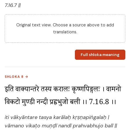
7.16.7 ||
Original text view. Choose a source above to add
translations.
Full shloka meaning
SHLOKA 8 →
इति वाक्यान्तरे तस्य करालः कृष्णपिङ्गलः । वामनो 
विकटो मुण्डी नन्दी प्रह्वभुजो बली ।। 7.16.8 ।।
iti vākyāntare tasya karālaḥ kṛṣṇapiṅgalaḥ |
vāmano vikaṭo muṇḍī nandī prahvabhujo balī ||