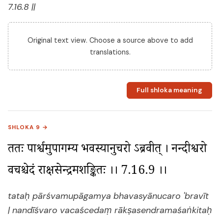
7.16.8 ||
Original text view. Choose a source above to add
translations.
Full shloka meaning
SHLOKA 9 →
ततः पार्श्वमुपागम्य भवस्यानुचरो ऽब्रवीत् । नन्दीश्वरो 
वचश्चेदं राक्षसेन्द्रमशङ्कितः ।। 7.16.9 ।।
tataḥ pārśvamupāgamya bhavasyānucaro 'bravīt
| nandīśvaro vacaścedaṃ rākṣasendramaśaṅkitaḥ