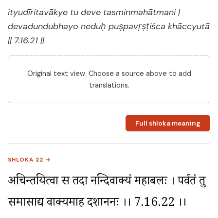
ityudīritavākye tu deve tasminmahātmani |
devadundubhayo neduḥ puṣpavṛṣṭiśca khāccyutā
|| 7.16.21 ||
Original text view. Choose a source above to add
translations.
Full shloka meaning
SHLOKA 22 →
अचिन्तयित्वा स तदा नन्दिवाक्यं महाबलः । पर्वतं तु 
समासाद्य वाक्यमाह दशाननः ।। 7.16.22 ।।