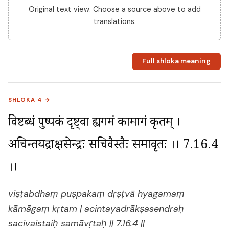
Original text view. Choose a source above to add
translations.
Full shloka meaning
SHLOKA 4 →
विष्टब्धं पुष्पकं दृष्ट्वा ह्यगमं कामागं कृतम् । 
अचिन्तयद्राक्षसेन्द्रः सचिवैस्तैः समावृतः ।। 7.16.4 
।।
viṣṭabdhaṃ puṣpakaṃ dṛṣṭvā hyagamaṃ
kāmāgaṃ kṛtam | acintayadrākṣasendraḥ
sacivaistaiḥ samāvṛtaḥ || 7.16.4 ||