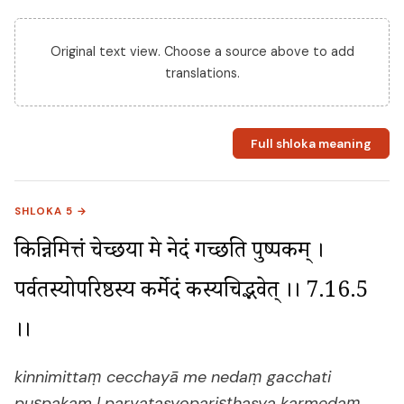
Original text view. Choose a source above to add
translations.
Full shloka meaning
SHLOKA 5 →
किन्निमित्तं चेच्छया मे नेदं गच्छति पुष्पकम् । 
पर्वतस्योपरिष्ठस्य कर्मेदं कस्यचिद्भवेत् ।। 7.16.5 
।।
kinnimittaṃ cecchayā me nedaṃ gacchati
puṣpakam | parvatasyopariṣṭhasya karmedaṃ