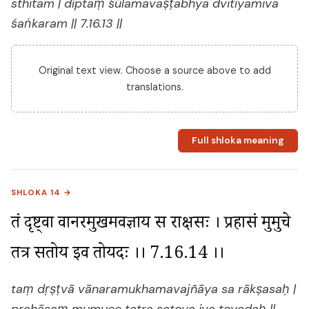
sthitam | dīptaṃ śūlamavaṣṭabhya dvitīyamiva
śaṅkaram || 7.16.13 ||
Original text view. Choose a source above to add
translations.
Full shloka meaning
SHLOKA 14 →
तं दृष्ट्वा वानरमुखमवज्ञाय स राक्षसः । प्रहासं मुमुचे 
तत्र सतोय इव तोयदः ।। 7.16.14 ।।
taṃ dṛṣṭvā vānaramukhamavajñāya sa rākṣasaḥ |
prahāsaṃ mumuce tatra satoya iva toyadaḥ ||