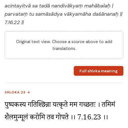
acintayitvā sa tadā nandivākyaṃ mahābalaḥ |
parvataṃ tu samāsādya vākyamāha daśānanaḥ ||
7.16.22 ||
Original text view. Choose a source above to add
translations.
Full shloka meaning
SHLOKA 23 →
पुष्पकस्य गतिश्छिन्ना यत्कृते मम गच्छतः । तमिमं 
शैलमुन्मूलं करोमि तव गोपते ।। 7.16.23 ।।