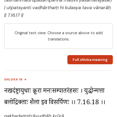
tasmānmadrūpasampannā madvīryasamatejasaḥ
| utpatsyanti vadhārthaṃ hi kulasya tava vānarāḥ
|| 7.16.17 ||
Original text view. Choose a source above to add
translations.
Full shloka meaning
SHLOKA 18 →
नखदंष्ट्रायुधाः क्रूरा मनःसम्पातरंहसः । युद्धोन्मत्ता 
बलोद्रिक्ताः शैला इव विसर्पिणः ।। 7.16.18 ।।
nakhadaṃṣṭrāyudhāḥ krūrā