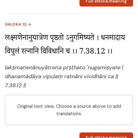
Full shloka meaning
SHLOKA 12 →
लक्ष्मणेनानुयात्रेण पृष्ठतो ऽनुगमिष्यते । धनमादाय 
विपुलं रत्नानि विविधानि च ।। 7.38.12 ।।
lakṣmaṇenānuyātreṇa pṛṣṭhato 'nugamiṣyate |
dhanamādāya vipulaṃ ratnāni vividhāni ca ||
7.38.12 ||
Original text view. Choose a source above to add
translations.
Full shloka meaning