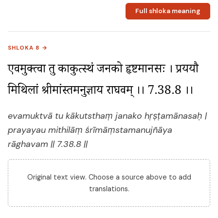
Full shloka meaning
SHLOKA 8 →
एवमुक्त्वा तु काकुत्स्थं जनको हृष्टमानसः । प्रययौ 
मिथिलां श्रीमांस्तमनुज्ञाय राघवम् ।। 7.38.8 ।।
evamuktvā tu kākutsthaṃ janako hṛṣṭamānasaḥ |
prayayau mithilāṃ śrīmāṃstamanujñāya
rāghavam || 7.38.8 ||
Original text view. Choose a source above to add
translations.