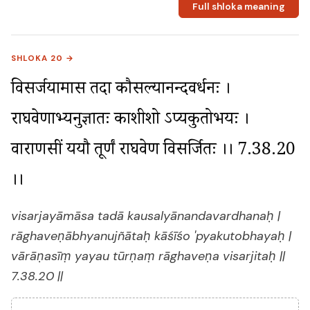
Full shloka meaning
SHLOKA 20 →
विसर्जयामास तदा कौसल्यानन्दवर्धनः । 
राघवेणाभ्यनुज्ञातः काशीशो ऽप्यकुतोभयः । 
वाराणसीं ययौ तूर्णं राघवेण विसर्जितः ।। 7.38.20 
।।
visarjayāmāsa tadā kausalyānandavardhanaḥ |
rāghaveṇābhyanujñātaḥ kāśīśo 'pyakutobhayaḥ |
vārāṇasīṃ yayau tūrṇaṃ rāghaveṇa visarjitaḥ ||
7.38.20 ||