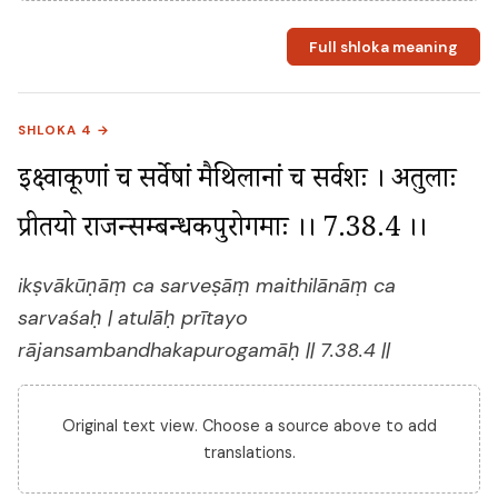
Full shloka meaning
SHLOKA 4 →
इक्ष्वाकूणां च सर्वेषां मैथिलानां च सर्वशः । अतुलाः 
प्रीतयो राजन्सम्बन्धकपुरोगमाः ।। 7.38.4 ।।
ikṣvākūṇāṃ ca sarveṣāṃ maithilānāṃ ca
sarvaśaḥ | atulāḥ prītayo
rājansambandhakapurogamāḥ || 7.38.4 ||
Original text view. Choose a source above to add
translations.