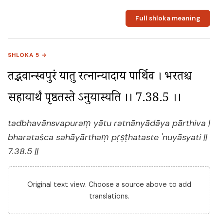
Full shloka meaning
SHLOKA 5 →
तद्भवान्स्वपुरं यातु रत्नान्यादाय पार्थिव । भरतश्च 
सहायार्थं पृष्ठतस्ते ऽनुयास्यति ।। 7.38.5 ।।
tadbhavānsvapuraṃ yātu ratnānyādāya pārthiva |
bharataśca sahāyārthaṃ pṛṣṭhataste 'nuyāsyati ||
7.38.5 ||
Original text view. Choose a source above to add
translations.