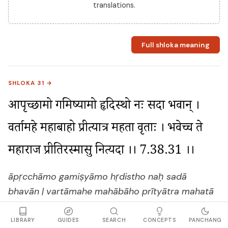
translations.
Full shloka meaning
SHLOKA 31 →
आपृच्छामो गमिष्यामो हृदिस्थो नः सदा भवान् । 
वर्तामहे महाबाहो प्रीत्यात्र महता वृताः । भवेच्च ते 
महाराज प्रीतिरस्मासु नित्यदा ।। 7.38.31 ।।
āpṛcchāmo gamiṣyāmo hṛdistho naḥ sadā
bhavān | vartāmahe mahābāho prītyātra mahatā
vṛtāḥ | bhavecca te mahārāja prītirasmāsu
nityadā || 7.38.31 ||
LIBRARY
GUIDES
SEARCH
CONCEPTS
PANCHANG