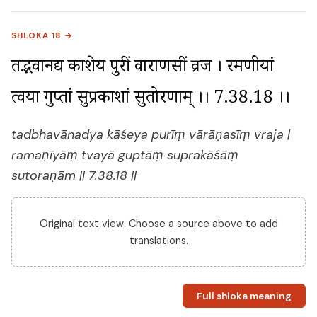
SHLOKA 18 →
तद्भवानद्य काशेय पुरीं वाराणसीं व्रज । रमणीयां 
त्वया गुप्तां सुप्रकाशां सुतोरणाम् ।। 7.38.18 ।।
tadbhavānadya kāśeya purīṃ vārāṇasīṃ vraja |
ramaṇīyāṃ tvayā guptāṃ suprakāśāṃ
sutoraṇām || 7.38.18 ||
Original text view. Choose a source above to add
translations.
Full shloka meaning