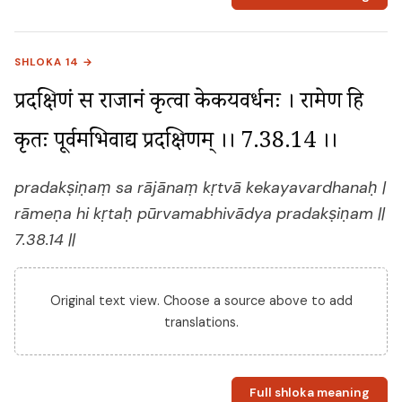
SHLOKA 14 →
प्रदक्षिणं स राजानं कृत्वा केकयवर्धनः । रामेण हि 
कृतः पूर्वमभिवाद्य प्रदक्षिणम् ।। 7.38.14 ।।
pradakṣiṇaṃ sa rājānaṃ kṛtvā kekayavardhanaḥ |
rāmeṇa hi kṛtaḥ pūrvamabhivādya pradakṣiṇam ||
7.38.14 ||
Original text view. Choose a source above to add
translations.
Full shloka meaning