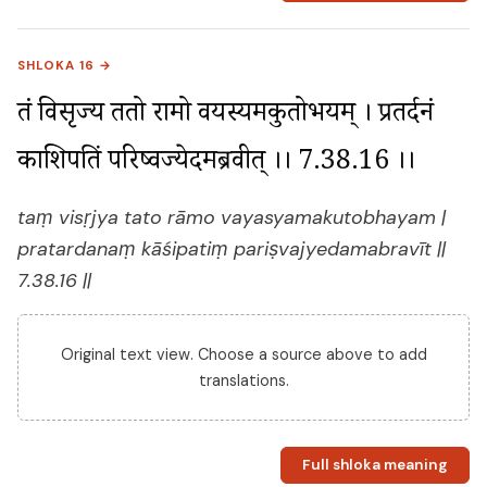
SHLOKA 16 →
तं विसृज्य ततो रामो वयस्यमकुतोभयम् । प्रतर्दनं 
काशिपतिं परिष्वज्येदमब्रवीत् ।। 7.38.16 ।।
taṃ visṛjya tato rāmo vayasyamakutobhayam |
pratardanaṃ kāśipatiṃ pariṣvajyedamabravīt ||
7.38.16 ||
Original text view. Choose a source above to add
translations.
Full shloka meaning