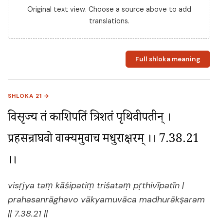
Original text view. Choose a source above to add
translations.
Full shloka meaning
SHLOKA 21 →
विसृज्य तं काशिपतिं त्रिशतं पृथिवीपतीन् । 
प्रहसन्राघवो वाक्यमुवाच मधुराक्षरम् ।। 7.38.21 
।।
visṛjya taṃ kāśipatiṃ triśataṃ pṛthivīpatīn |
prahasanrāghavo vākyamuvāca madhurākṣaram
|| 7.38.21 ||