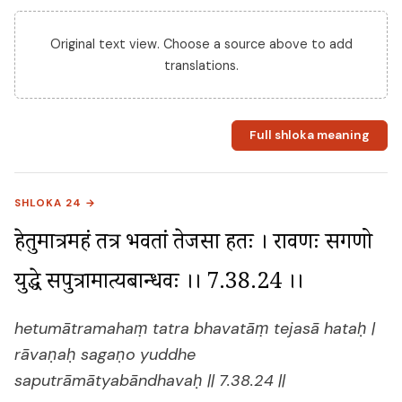
Original text view. Choose a source above to add
translations.
Full shloka meaning
SHLOKA 24 →
हेतुमात्रमहं तत्र भवतां तेजसा हतः । रावणः सगणो 
युद्धे सपुत्रामात्यबान्धवः ।। 7.38.24 ।।
hetumātramahaṃ tatra bhavatāṃ tejasā hataḥ |
rāvaṇaḥ sagaṇo yuddhe
saputrāmātyabāndhavaḥ || 7.38.24 ||