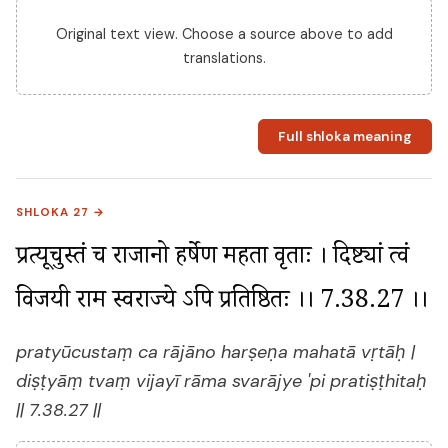
Original text view. Choose a source above to add
translations.
Full shloka meaning
SHLOKA 27 →
प्रत्यूचुस्तं च राजानो हर्षेण महता वृताः । दिष्ट्यां त्वं 
विजयी राम स्वराज्ये ऽपि प्रतिष्ठितः ।। 7.38.27 ।।
pratyūcustaṃ ca rājāno harṣeṇa mahatā vṛtāḥ |
diṣṭyāṃ tvaṃ vijayī rāma svarājye 'pi pratiṣṭhitaḥ
|| 7.38.27 ||