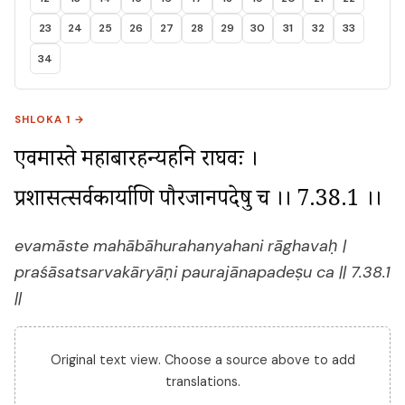
23
24
25
26
27
28
29
30
31
32
33
34
SHLOKA 1 →
एवमास्ते महाबाहुरहन्यहनि राघवः । 
प्रशासत्सर्वकार्याणि पौरजानपदेषु च ।। 7.38.1 ।।
evamāste mahābāhurahanyahani rāghavaḥ |
praśāsatsarvakāryāṇi paurajānapadeṣu ca || 7.38.1
||
Original text view. Choose a source above to add
translations.