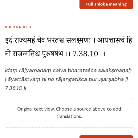
Full shloka meaning
SHLOKA 10 →
इदं राज्यमहं चैव भरतश्च सलक्ष्मणः । आयत्तास्त्वं हि 
नो राजन्गतिश्च पुरुषर्षभ ।। 7.38.10 ।।
idaṃ rājyamahaṃ caiva bharataśca salakṣmaṇaḥ
| āyattāstvaṃ hi no rājangatiśca puruṣarṣabha ||
7.38.10 ||
Original text view. Choose a source above to add
translations.