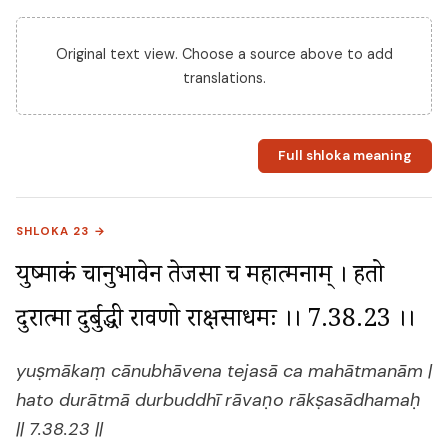
Original text view. Choose a source above to add
translations.
Full shloka meaning
SHLOKA 23 →
युष्माकं चानुभावेन तेजसा च महात्मनाम् । हतो 
दुरात्मा दुर्बुद्धी रावणो राक्षसाधमः ।। 7.38.23 ।।
yuṣmākaṃ cānubhāvena tejasā ca mahātmanām |
hato durātmā durbuddhī rāvaṇo rākṣasādhamaḥ
|| 7.38.23 ||