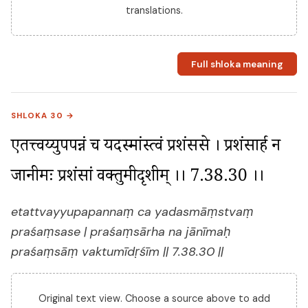
translations.
Full shloka meaning
SHLOKA 30 →
एतत्त्वय्युपपन्नं च यदस्मांस्त्वं प्रशंससे । प्रशंसार्ह न 
जानीमः प्रशंसां वक्तुमीदृशीम् ।। 7.38.30 ।।
etattvayyupapannaṃ ca yadasmāṃstvaṃ
praśaṃsase | praśaṃsārha na jānīmaḥ
praśaṃsāṃ vaktumīdṛśīm || 7.38.30 ||
Original text view. Choose a source above to add