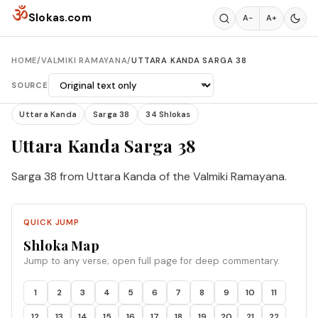
Skip to content
ॐ
Slokas.com
A−
A+
HOME
/
VALMIKI RAMAYANA
/
UTTARA KANDA SARGA 38
SOURCE
Uttara Kanda
Sarga 38
34 Shlokas
Uttara Kanda Sarga 38
Sarga 38 from Uttara Kanda of the Valmiki Ramayana.
QUICK JUMP
Shloka Map
Jump to any verse; open full page for deep commentary.
1
2
3
4
5
6
7
8
9
10
11
12
13
14
15
16
17
18
19
20
21
22