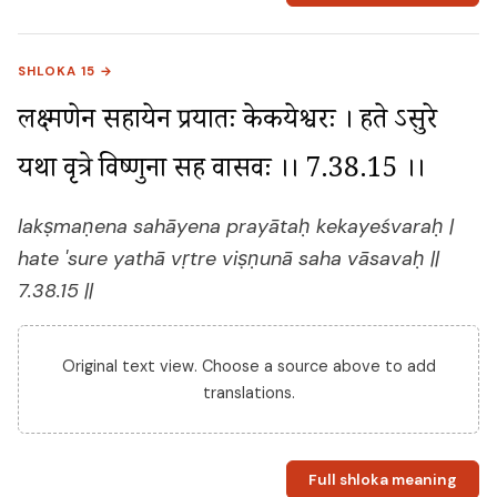
SHLOKA 15 →
लक्ष्मणेन सहायेन प्रयातः केकयेश्वरः । हते ऽसुरे 
यथा वृत्रे विष्णुना सह वासवः ।। 7.38.15 ।।
lakṣmaṇena sahāyena prayātaḥ kekayeśvaraḥ |
hate 'sure yathā vṛtre viṣṇunā saha vāsavaḥ ||
7.38.15 ||
Original text view. Choose a source above to add
translations.
Full shloka meaning