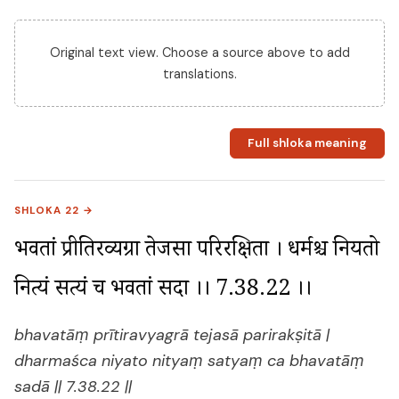
Original text view. Choose a source above to add
translations.
Full shloka meaning
SHLOKA 22 →
भवतां प्रीतिरव्यग्रा तेजसा परिरक्षिता । धर्मश्च नियतो 
नित्यं सत्यं च भवतां सदा ।। 7.38.22 ।।
bhavatāṃ prītiravyagrā tejasā parirakṣitā |
dharmaśca niyato nityaṃ satyaṃ ca bhavatāṃ
sadā || 7.38.22 ||