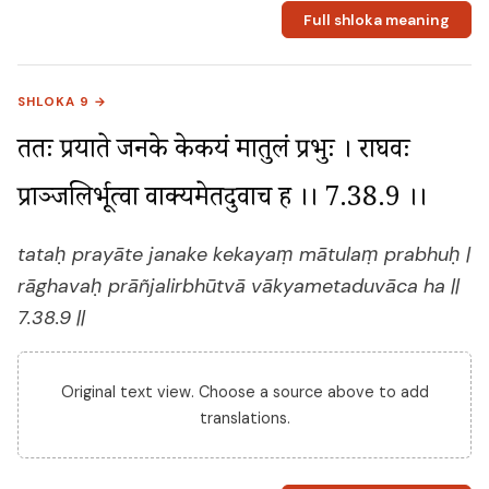
Full shloka meaning
SHLOKA 9 →
ततः प्रयाते जनके केकयं मातुलं प्रभुः । राघवः 
प्राञ्जलिर्भूत्वा वाक्यमेतदुवाच ह ।। 7.38.9 ।।
tataḥ prayāte janake kekayaṃ mātulaṃ prabhuḥ |
rāghavaḥ prāñjalirbhūtvā vākyametaduvāca ha ||
7.38.9 ||
Original text view. Choose a source above to add
translations.