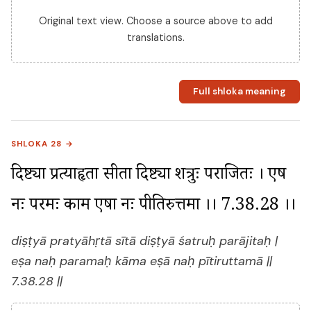
Original text view. Choose a source above to add
translations.
Full shloka meaning
SHLOKA 28 →
दिष्ट्या प्रत्याहृता सीता दिष्ट्या शत्रुः पराजितः । एष 
नः परमः काम एषा नः पीतिरुत्तमा ।। 7.38.28 ।।
diṣṭyā pratyāhṛtā sītā diṣṭyā śatruḥ parājitaḥ |
eṣa naḥ paramaḥ kāma eṣā naḥ pītiruttamā ||
7.38.28 ||