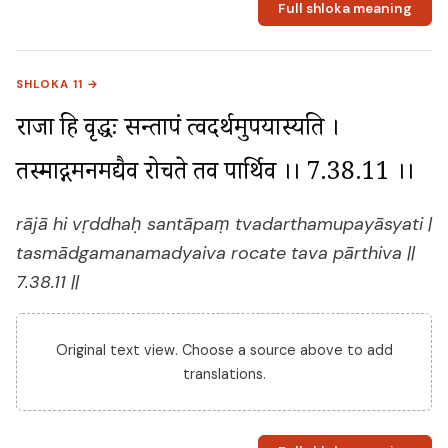
Full shloka meaning
SHLOKA 11 →
राजा हि वृद्धः सन्तापं त्वदर्थमुपयास्यति । 
तस्माद्गमनमद्यैव रोचते तव पार्थिव ।। 7.38.11 ।।
rājā hi vṛddhaḥ santāpaṃ tvadarthamupayāsyati |
tasmādgamanamadyaiva rocate tava pārthiva ||
7.38.11 ||
Original text view. Choose a source above to add
translations.