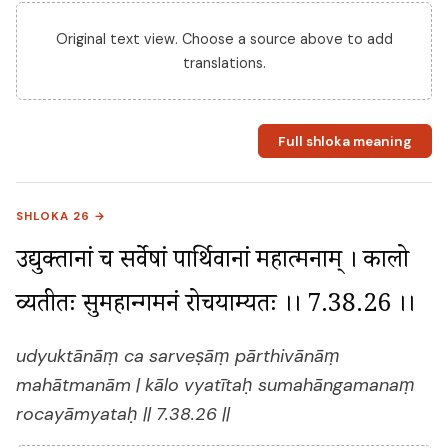
Original text view. Choose a source above to add
translations.
Full shloka meaning
SHLOKA 26 →
उद्युक्तानां च सर्वेषां पार्थिवानां महात्मनाम् । कालो 
व्यतीतः सुमहान्गमनं रोचयाम्यतः ।। 7.38.26 ।।
udyuktānāṃ ca sarveṣāṃ pārthivānāṃ
mahātmanām | kālo vyatītaḥ sumahāngamanaṃ
rocayāmyataḥ || 7.38.26 ||