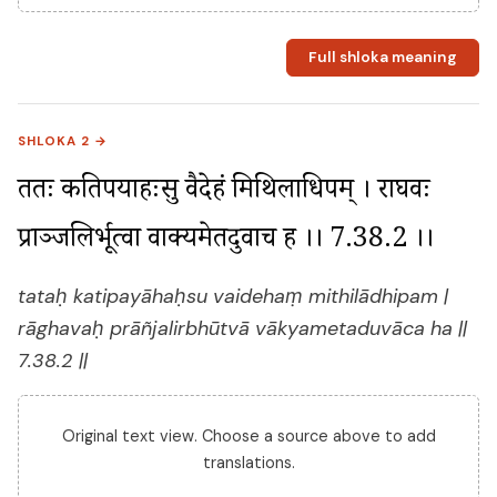
Full shloka meaning
SHLOKA 2 →
ततः कतिपयाहःसु वैदेहं मिथिलाधिपम् । राघवः 
प्राञ्जलिर्भूत्वा वाक्यमेतदुवाच ह ।। 7.38.2 ।।
tataḥ katipayāhaḥsu vaidehaṃ mithilādhipam |
rāghavaḥ prāñjalirbhūtvā vākyametaduvāca ha ||
7.38.2 ||
Original text view. Choose a source above to add
translations.