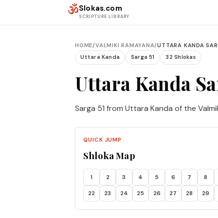
Skip to content
ॐ
Slokas.com
SCRIPTURE LIBRARY
HOME
/
VALMIKI RAMAYANA
/
UTTARA KANDA SAR
Uttara Kanda
Sarga 51
32 Shlokas
Uttara Kanda Sa
Sarga 51 from Uttara Kanda of the Valm
QUICK JUMP
Shloka Map
1
2
3
4
5
6
7
8
22
23
24
25
26
27
28
29