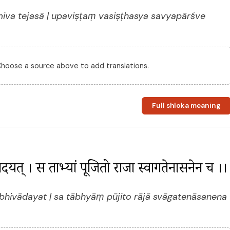
iva tejasā | upaviṣṭaṃ vasiṣṭhasya savyapārśve
 Choose a source above to add translations.
Full shloka meaning
िवादयत् । स ताभ्यां पूजितो राजा स्वागतेनासनेन च ।।
abhivādayat | sa tābhyāṃ pūjito rājā svāgatenāsanena