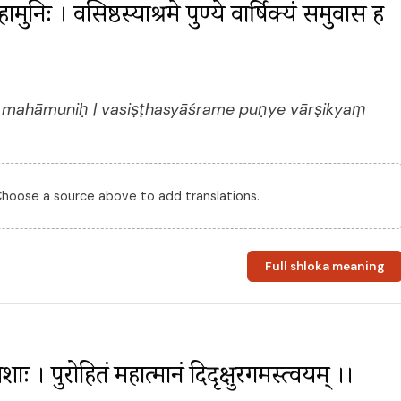
 महामुनिः । वसिष्ठस्याश्रमे पुण्ये वार्षिक्यं समुवास ह 
o mahāmuniḥ | vasiṣṭhasyāśrame puṇye vārṣikyaṃ
 Choose a source above to add translations.
Full shloka meaning
ः । पुरोहितं महात्मानं दिदृक्षुरगमस्त्वयम् ।। 