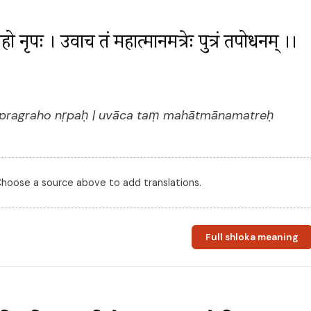
ग्रहो नृपः । उवाच तं महात्मानमत्रेः पुत्रं तपोधनम् ।। 
ḥ pragraho nṛpaḥ | uvāca taṃ mahātmānamatreḥ
 Choose a source above to add translations.
Full shloka meaning