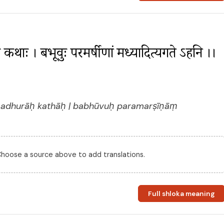
ुराः कथाः । बभूवुः परमर्षीणां मध्यादित्यगते ऽहनि ।। 
madhurāḥ kathāḥ | babhūvuḥ paramarṣīṇāṃ
 Choose a source above to add translations.
Full shloka meaning