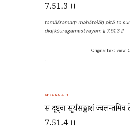
7.51.3 ।।
tamāśramaṃ mahātejāḥ pitā te s
didṛkṣuragamastvayam || 7.51.3 ||
Original text view.
SHLOKA 4 →
स दृष्ट्वा सूर्यसङ्काशं ज्वलन्तमिव 
7.51.4 ।।