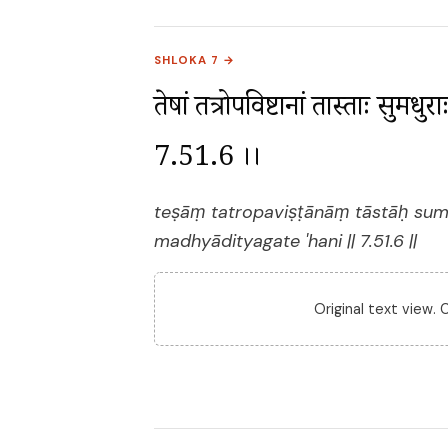
SHLOKA 7 →
तेषां तत्रोपविष्टानां तास्ताः सुमध
7.51.6 ।।
teṣāṃ tatropaviṣṭānāṃ tāstāḥ su
madhyādityagate 'hani || 7.51.6 ||
Original text view.