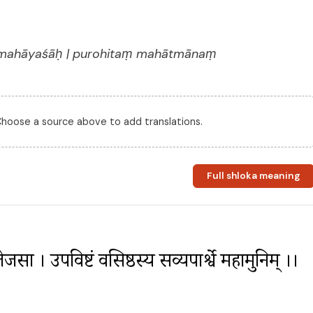
umahāyaśāḥ | purohitaṃ mahātmānaṃ
 Choose a source above to add translations.
Full shloka meaning
तेजसा । उपविष्टं वसिष्ठस्य सव्यपार्श्वे महामुनिम् ।। 