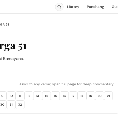
Library
Panchang
Gui
GA 51
rga 51
iki Ramayana.
Jump to any verse; open full page for deep commentary.
9
10
11
12
13
14
15
16
17
18
19
20
21
30
31
32