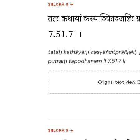
SHLOKA 8 →
ततः कथायां कस्याञ्चित्प्राञ्जलिः प्र
7.51.7 ।।
tataḥ kathāyāṃ kasyāñcitprāñjali
putraṃ tapodhanam || 7.51.7 ||
Original text view.
SHLOKA 9 →