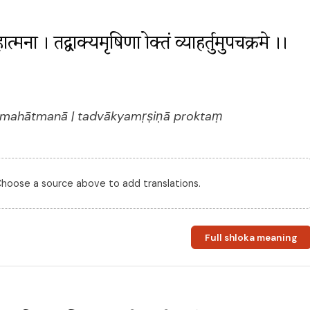
ना । तद्वाक्यमृषिणा प्रोक्तं व्याहर्तुमुपचक्रमे ।। 
a mahātmanā | tadvākyamṛṣiṇā proktaṃ
 Choose a source above to add translations.
Full shloka meaning