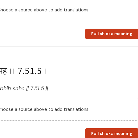
 Choose a source above to add translations.
Full shloka meaning
ः सह ।। 7.51.5 ।।
ḥ saha || 7.51.5 ||
 Choose a source above to add translations.
Full shloka meaning