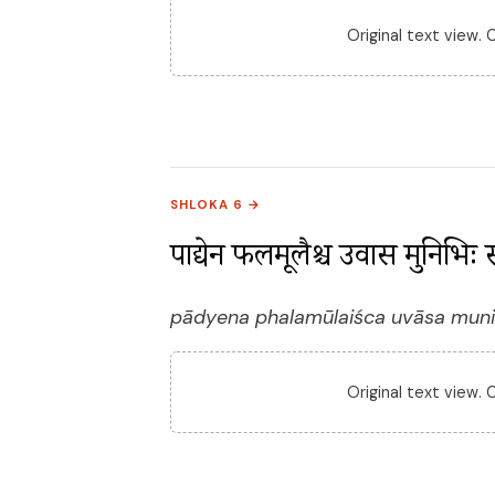
Original text view.
SHLOKA 6 →
पाद्येन फलमूलैश्च उवास मुनिभि
pādyena phalamūlaiśca uvāsa munibhi
Original text view.