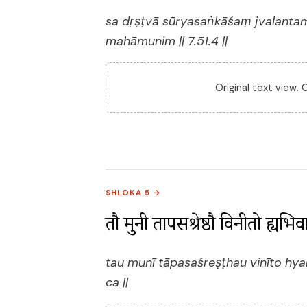
sa dṛṣṭvā sūryasaṅkāśaṃ jvalantam
mahāmunim || 7.51.4 ||
Original text view.
SHLOKA 5 →
तौ मुनी तापसश्रेष्ठौ विनीतो ह्यभ
tau munī tāpasaśreṣṭhau vinīto hy
ca ||