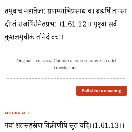
तमुवाच महातेजा: प्रणम्याभिप्रसाद्य च। ब्रह्मर्षिं तपसा 
दीप्तं राजर्षिरमितप्रभ:।।1.61.12।। पृष्ट्वा सर्वत्र 
कुशलमृचीकं तमिदं वच:।
Original text view. Choose a source above to add
translations.
Full shloka meaning
SHLOKA 13 →
गवां शतसहस्रेण विक्रीणीषे सुतं यदि।।1.61.13।। 