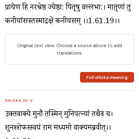
प्रायेण हि नरश्रेष्ठ ज्येष्ठा: पितृषु वल्लभा:। मातृ़णां तु 
कनीयांसस्तस्माद्रक्षे कनीयसम् ।।1.61.19।।
Original text view. Choose a source above to add
translations.
Full shloka meaning
SHLOKA 20 →
उक्तवाक्ये मुनौ तस्मिन् मुनिपत्न्यां तथैव च। 
शुनश्शेफस्स्वयं राम मध्यमो वाक्यमब्रवीत्।।