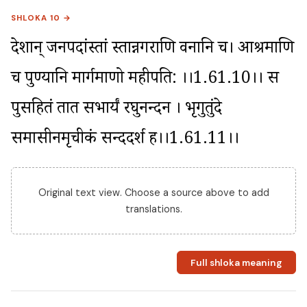
SHLOKA 10 →
देशान् जनपदांस्तां स्तान्नगराणि वनानि च। आश्रमाणि 
च पुण्यानि मार्गमाणो महीपति: ।।1.61.10।। स 
पुत्रसहितं तात सभार्यं रघुनन्दन । भृगुतुंदे 
समासीनमृचीकं सन्ददर्श ह।।1.61.11।।
Original text view. Choose a source above to add
translations.
Full shloka meaning