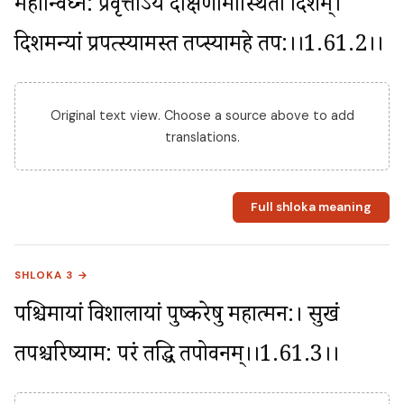
महान्विघ्न: प्रवृत्तोऽयं दक्षिणामास्थितो दिशम्। 
दिशमन्यां प्रपत्स्यामस्तत्र तप्स्यामहे तप:।।1.61.2।।
Original text view. Choose a source above to add
translations.
Full shloka meaning
SHLOKA 3 →
पश्चिमायां विशालायां पुष्करेषु महात्मन:। सुखं 
तपश्चरिष्याम: परं तद्धि तपोवनम्।।1.61.3।।