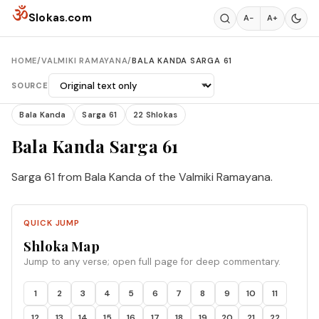
Skip to content
ॐ
Slokas.com
A−
A+
HOME
/
VALMIKI RAMAYANA
/
BALA KANDA SARGA 61
SOURCE
Bala Kanda
Sarga 61
22 Shlokas
Bala Kanda Sarga 61
Sarga 61 from Bala Kanda of the Valmiki Ramayana.
QUICK JUMP
Shloka Map
Jump to any verse; open full page for deep commentary.
1
2
3
4
5
6
7
8
9
10
11
12
13
14
15
16
17
18
19
20
21
22