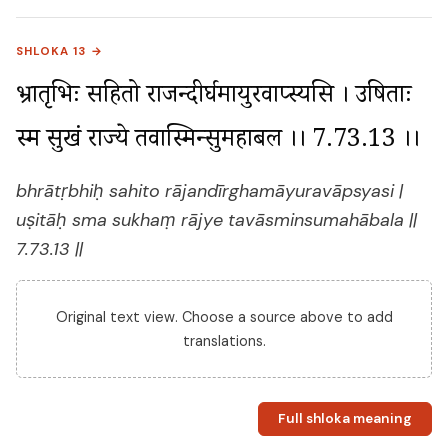
SHLOKA 13 →
भ्रातृभिः सहितो राजन्दीर्घमायुरवाप्स्यसि । उषिताः 
स्म सुखं राज्ये तवास्मिन्सुमहाबल ।। 7.73.13 ।।
bhrātṛbhiḥ sahito rājandīrghamāyuravāpsyasi |
uṣitāḥ sma sukhaṃ rājye tavāsminsumahābala ||
7.73.13 ||
Original text view. Choose a source above to add
translations.
Full shloka meaning