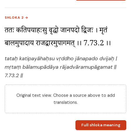
SHLOKA 2 →
ततः कतिपयाहःसु वृद्धो जानपदो द्विजः । मृतं 
बालमुपादाय राजद्वारमुपागमत् ।। 7.73.2 ।।
tataḥ katipayāhaḥsu vṛddho jānapado dvijaḥ |
mṛtaṃ bālamupādāya rājadvāramupāgamat ||
7.73.2 ||
Original text view. Choose a source above to add
translations.
Full shloka meaning