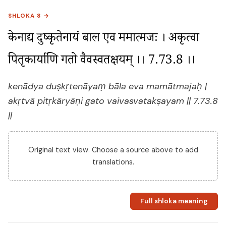
SHLOKA 8 →
केनाद्य दुष्कृतेनायं बाल एव ममात्मजः । अकृत्वा 
पितृकार्याणि गतो वैवस्वतक्षयम् ।। 7.73.8 ।।
kenādya duṣkṛtenāyaṃ bāla eva mamātmajaḥ |
akṛtvā pitṛkāryāṇi gato vaivasvatakṣayam || 7.73.8
||
Original text view. Choose a source above to add
translations.
Full shloka meaning