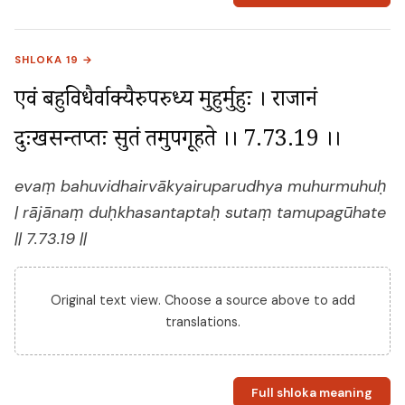
SHLOKA 19 →
एवं बहुविधैर्वाक्यैरुपरुध्य मुहुर्मुहुः । राजानं 
दुःखसन्तप्तः सुतं तमुपगूहते ।। 7.73.19 ।।
evaṃ bahuvidhairvākyairuparudhya muhurmuhuḥ
| rājānaṃ duḥkhasantaptaḥ sutaṃ tamupagūhate
|| 7.73.19 ||
Original text view. Choose a source above to add
translations.
Full shloka meaning