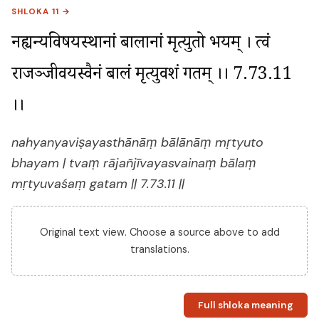
SHLOKA 11 →
नह्यन्यविषयस्थानां बालानां मृत्युतो भयम् । त्वं 
राजञ्जीवयस्वैनं बालं मृत्युवशं गतम् ।। 7.73.11 
।।
nahyanyaviṣayasthānāṃ bālānāṃ mṛtyuto
bhayam | tvaṃ rājañjīvayasvainaṃ bālaṃ
mṛtyuvaśaṃ gatam || 7.73.11 ||
Original text view. Choose a source above to add
translations.
Full shloka meaning