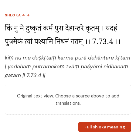
SHLOKA 4 →
किं नु मे दुष्कृतं कर्म पुरा देहान्तरे कृतम् । यदहं 
पुत्रमेकं त्वां पश्यामि निधनं गतम् ।। 7.73.4 ।।
kiṃ nu me duṣkṛtaṃ karma purā dehāntare kṛtam
| yadahaṃ putramekaṃ tvāṃ paśyāmi nidhanaṃ
gatam || 7.73.4 ||
Original text view. Choose a source above to add
translations.
Full shloka meaning