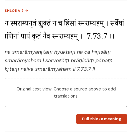
SHLOKA 7 →
न स्मराम्यनृतं ह्युक्तं न च हिंसां स्मराम्यहम् । सर्वेषां 
प्राणिनां पापं कृतं नैव स्मराम्यहम् ।। 7.73.7 ।।
na smarāmyanṛtaṃ hyuktaṃ na ca hiṃsāṃ
smarāmyaham | sarveṣāṃ prāṇināṃ pāpaṃ
kṛtaṃ naiva smarāmyaham || 7.73.7 ||
Original text view. Choose a source above to add
translations.
Full shloka meaning