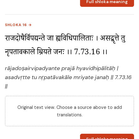
Full shloka meaning
SHLOKA 16 →
राजदोषैर्विपद्यन्ते प्रजा ह्यविधिपालिताः । असद्वृत्ते तु 
नृपतावकाले म्रियते जनः ।। 7.73.16 ।।
rājadoṣairvipadyante prajā hyavidhipālitāḥ |
asadvṛtte tu nṛpatāvakāle mriyate janaḥ || 7.73.16
||
Original text view. Choose a source above to add
translations.