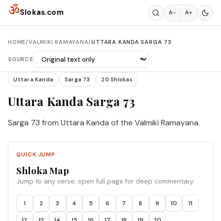
Skip to content
ॐ
Slokas.com
A−
A+
HOME
/
VALMIKI RAMAYANA
/
UTTARA KANDA SARGA 73
SOURCE
Uttara Kanda
Sarga 73
20 Shlokas
Uttara Kanda Sarga 73
Sarga 73 from Uttara Kanda of the Valmiki Ramayana.
QUICK JUMP
Shloka Map
Jump to any verse; open full page for deep commentary.
1
2
3
4
5
6
7
8
9
10
11
12
13
14
15
16
17
18
19
20