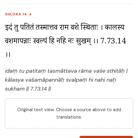
SHLOKA 14 →
इदं तु पतितं तस्मात्तव राम वशे स्थिताः । कालस्य 
वशमापन्नाः स्वल्पं हि नहि नः सुखम् ।। 7.73.14 
।।
idaṃ tu patitaṃ tasmāttava rāma vaśe sthitāḥ |
kālasya vaśamāpannāḥ svalpaṃ hi nahi naḥ
sukham || 7.73.14 ||
Original text view. Choose a source above to add
translations.