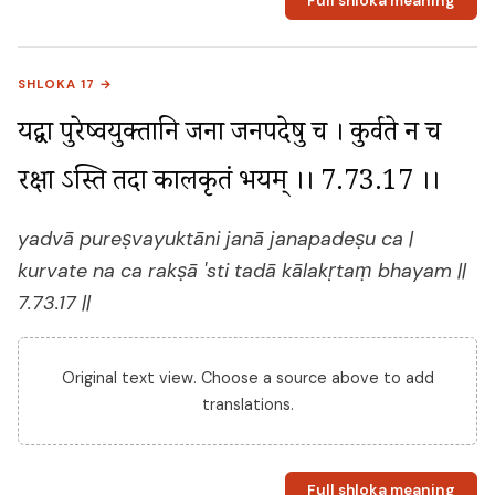
Full shloka meaning
SHLOKA 17 →
यद्वा पुरेष्वयुक्तानि जना जनपदेषु च । कुर्वते न च 
रक्षा ऽस्ति तदा कालकृतं भयम् ।। 7.73.17 ।।
yadvā pureṣvayuktāni janā janapadeṣu ca |
kurvate na ca rakṣā 'sti tadā kālakṛtaṃ bhayam ||
7.73.17 ||
Original text view. Choose a source above to add
translations.
Full shloka meaning