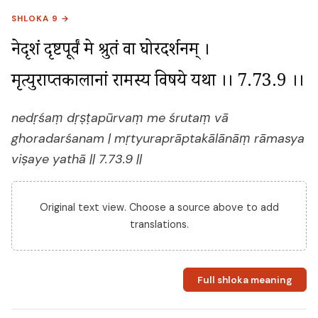
SHLOKA 9 →
नेदृशं दृष्टपूर्वं मे श्रुतं वा घोरदर्शनम् । 
मृत्युरप्राप्तकालानां रामस्य विषये यथा ।। 7.73.9 ।।
nedṛśaṃ dṛṣṭapūrvaṃ me śrutaṃ vā
ghoradarśanam | mṛtyuraprāptakālānāṃ rāmasya
viṣaye yathā || 7.73.9 ||
Original text view. Choose a source above to add
translations.
Full shloka meaning