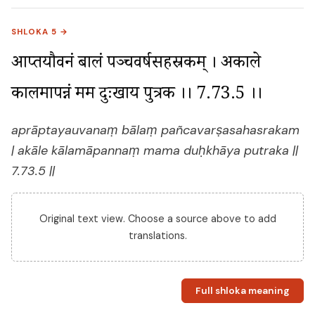
SHLOKA 5 →
अप्राप्तयौवनं बालं पञ्चवर्षसहस्रकम् । अकाले 
कालमापन्नं मम दुःखाय पुत्रक ।। 7.73.5 ।।
aprāptayauvanaṃ bālaṃ pañcavarṣasahasrakam
| akāle kālamāpannaṃ mama duḥkhāya putraka ||
7.73.5 ||
Original text view. Choose a source above to add
translations.
Full shloka meaning