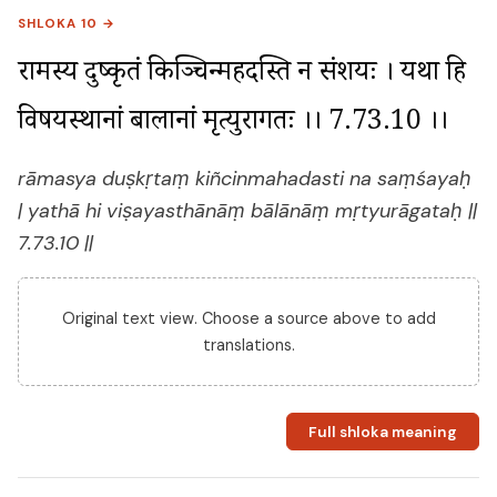
SHLOKA 10 →
रामस्य दुष्कृतं किञ्चिन्महदस्ति न संशयः । यथा हि 
विषयस्थानां बालानां मृत्युरागतः ।। 7.73.10 ।।
rāmasya duṣkṛtaṃ kiñcinmahadasti na saṃśayaḥ
| yathā hi viṣayasthānāṃ bālānāṃ mṛtyurāgataḥ ||
7.73.10 ||
Original text view. Choose a source above to add
translations.
Full shloka meaning