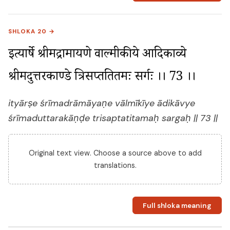
SHLOKA 20 →
इत्यार्षे श्रीमद्रामायणे वाल्मीकीये आदिकाव्ये 
श्रीमदुत्तरकाण्डे त्रिसप्ततितमः सर्गः ।। 73 ।।
ityārṣe śrīmadrāmāyaṇe vālmīkīye ādikāvye
śrīmaduttarakāṇḍe trisaptatitamaḥ sargaḥ || 73 ||
Original text view. Choose a source above to add
translations.
Full shloka meaning