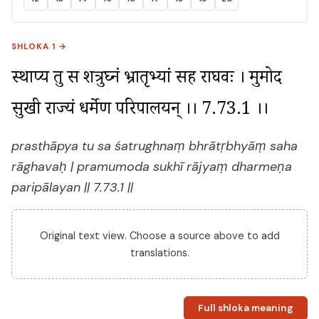
SHLOKA 1 →
प्रस्थाप्य तु स शत्रुघ्नं भ्रातृभ्यां सह राघवः । प्रमुमोद 
सुखी राज्यं धर्मेण परिपालयन् ।। 7.73.1 ।।
prasthāpya tu sa śatrughnaṃ bhrātṛbhyāṃ saha
rāghavaḥ | pramumoda sukhī rājyaṃ dharmeṇa
paripālayan || 7.73.1 ||
Original text view. Choose a source above to add
translations.
Full shloka meaning