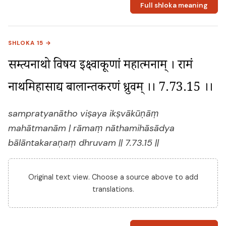
Full shloka meaning
SHLOKA 15 →
सम्प्रत्यनाथो विषय इक्ष्वाकूणां महात्मनाम् । रामं 
नाथमिहासाद्य बालान्तकरणं ध्रुवम् ।। 7.73.15 ।।
sampratyanātho viṣaya ikṣvākūṇāṃ
mahātmanām | rāmaṃ nāthamihāsādya
bālāntakaraṇaṃ dhruvam || 7.73.15 ||
Original text view. Choose a source above to add
translations.