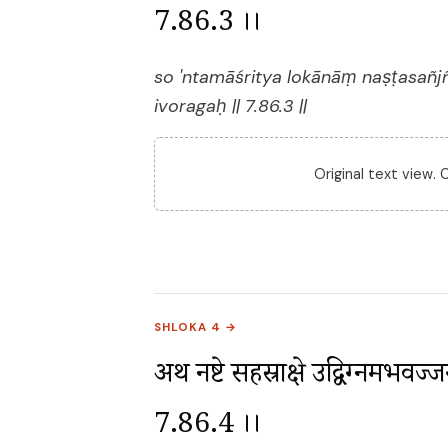
7.86.3 ।।
so 'ntamāśritya lokānāṃ naṣṭasañj
ivoragaḥ || 7.86.3 ||
Original text view.
SHLOKA 4 →
अथ नष्टे सहस्राक्षे उद्विग्नमभवज्ज
7.86.4 ।।