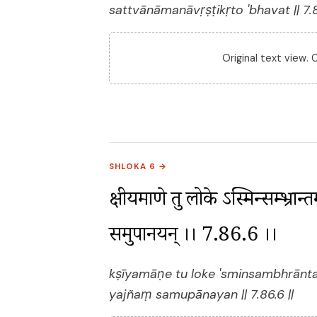
sattvānāmanāvṛṣṭikṛto 'bhavat || 7.8
Original text view.
SHLOKA 6 →
क्षीयमाणे तु लोके ऽस्मिन्सम्भ्रान्तम
समुपानयन् ।। 7.86.6 ।।
kṣīyamāṇe tu loke 'sminsambhrānt
yajñaṃ samupānayan || 7.86.6 ||