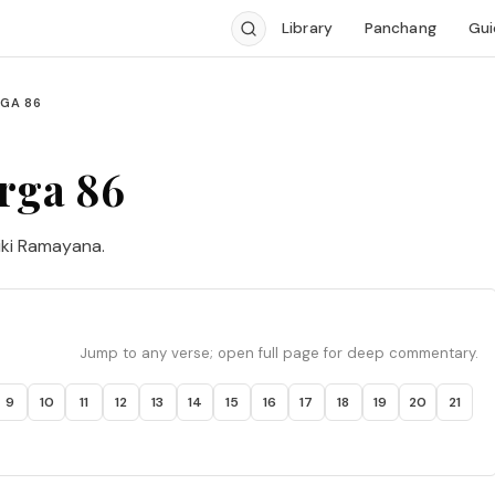
Library
Panchang
Gui
GA 86
rga 86
iki Ramayana.
Jump to any verse; open full page for deep commentary.
9
10
11
12
13
14
15
16
17
18
19
20
21