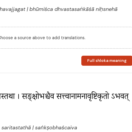
havajjagat | bhūmiśca dhvastasaṅkāśā niḥsnehā
 Choose a source above to add translations.
Full shloka meaning
रितस्तथा । सङ्क्षोभश्चैव सत्त्वानामनावृष्टिकृतो ऽभवत् 
 saritastathā | saṅkṣobhaścaiva