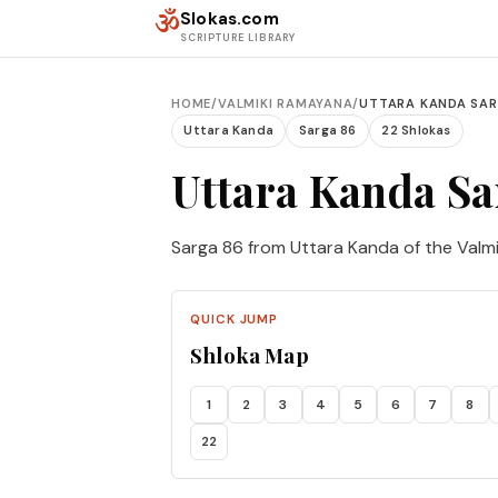
Skip to content
ॐ
Slokas.com
SCRIPTURE LIBRARY
HOME
/
VALMIKI RAMAYANA
/
UTTARA KANDA SAR
Uttara Kanda
Sarga 86
22 Shlokas
Uttara Kanda Sa
Sarga 86 from Uttara Kanda of the Valm
QUICK JUMP
Shloka Map
1
2
3
4
5
6
7
8
22