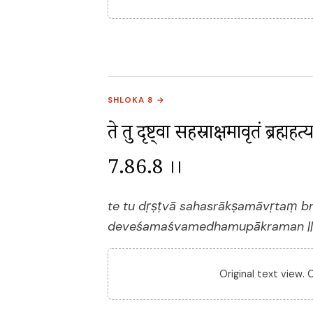
SHLOKA 8 →
ते तु दृष्ट्वा सहस्राक्षमावृतं ब्रह्म
7.86.8 ।।
te tu dṛṣṭvā sahasrākṣamāvṛtaṃ b
deveśamaśvamedhamupākraman || 7
Original text view.