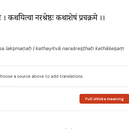
 । कथयित्वा नरश्रेष्ठः कथाशेषं प्रचक्रमे ।। 
sa lakṣmaṇaḥ | kathayitvā naraśreṣṭhaḥ kathāśeṣaṃ
 Choose a source above to add translations.
Full shloka meaning