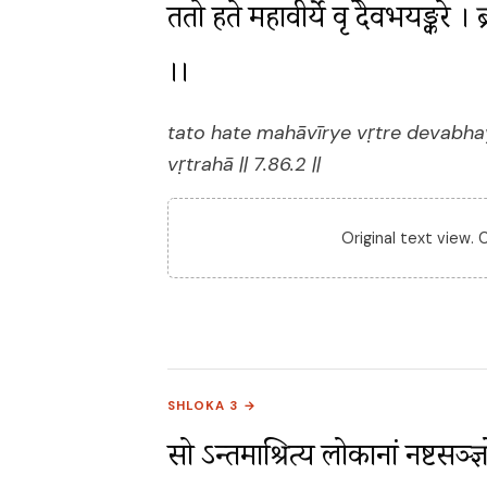
ततो हते महावीर्ये वृत्रे देवभयङ्करे । 
।।
tato hate mahāvīrye vṛtre devabh
vṛtrahā || 7.86.2 ||
Original text view.
SHLOKA 3 →
सो ऽन्तमाश्रित्य लोकानां नष्टसञ्ज्ञ