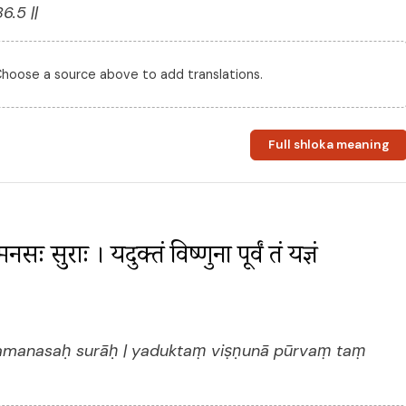
6.5 ||
 Choose a source above to add translations.
Full shloka meaning
नसः सुराः । यदुक्तं विष्णुना पूर्वं तं यज्ञं 
amanasaḥ surāḥ | yaduktaṃ viṣṇunā pūrvaṃ taṃ