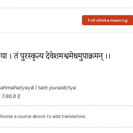
Full shloka meaning
हत्यया । तं पुरस्कृत्य देवेशमश्वमेधमुपाक्रमन् ।। 
rahmahatyayā | taṃ puraskṛtya
.86.8 ||
 Choose a source above to add translations.