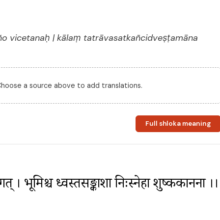
ño vicetanaḥ | kālaṃ tatrāvasatkañcidveṣṭamāna
 Choose a source above to add translations.
Full shloka meaning
गत् । भूमिश्च ध्वस्तसङ्काशा निःस्नेहा शुष्ककानना ।। 