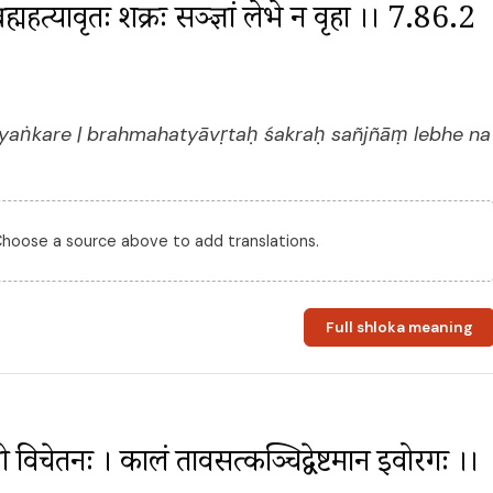
ब्रह्महत्यावृतः शक्रः सञ्ज्ञां लेभे न वृत्रहा ।। 7.86.2 
ayaṅkare | brahmahatyāvṛtaḥ śakraḥ sañjñāṃ lebhe na
 Choose a source above to add translations.
Full shloka meaning
ो विचेतनः । कालं तत्रावसत्कञ्चिद्वेष्टमान इवोरगः ।। 