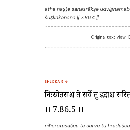
atha naṣṭe sahasrākṣe udvignamab
śuṣkakānanā || 7.86.4 ||
Original text view.
SHLOKA 5 →
निःस्रोतसश्च ते सर्वे तु ह्रदाश्च स
।। 7.86.5 ।।
niḥsrotasaśca te sarve tu hradāśca