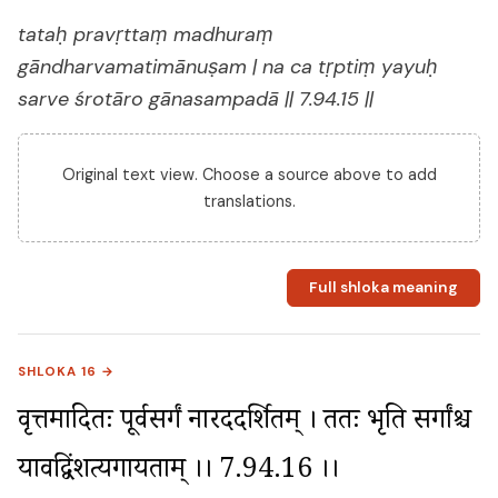
tataḥ pravṛttaṃ madhuraṃ
gāndharvamatimānuṣam | na ca tṛptiṃ yayuḥ
sarve śrotāro gānasampadā || 7.94.15 ||
Original text view. Choose a source above to add
translations.
Full shloka meaning
SHLOKA 16 →
प्रवृत्तमादितः पूर्वसर्गं नारददर्शितम् । ततः प्रभृति सर्गांश्च 
यावद्विंशत्यगायताम् ।। 7.94.16 ।।