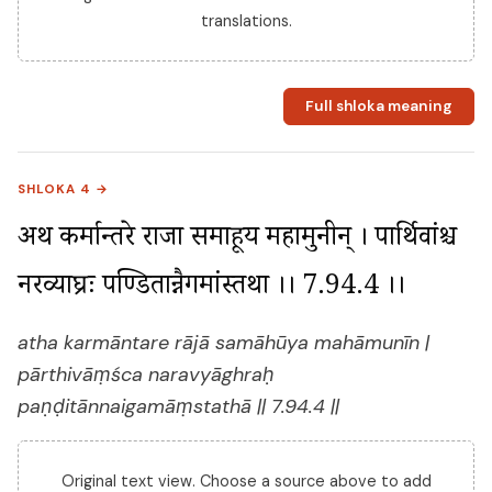
translations.
Full shloka meaning
SHLOKA 4 →
अथ कर्मान्तरे राजा समाहूय महामुनीन् । पार्थिवांश्च 
नरव्याघ्रः पण्डितान्नैगमांस्तथा ।। 7.94.4 ।।
atha karmāntare rājā samāhūya mahāmunīn |
pārthivāṃśca naravyāghraḥ
paṇḍitānnaigamāṃstathā || 7.94.4 ||
Original text view. Choose a source above to add