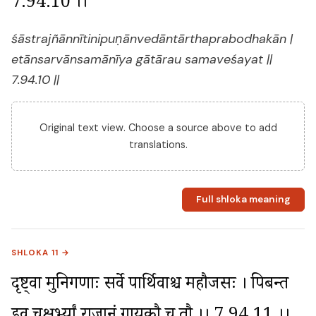
7.94.10 ।।
śāstrajñānnītinipuṇānvedāntārthaprabodhakān |
etānsarvānsamānīya gātārau samaveśayat ||
7.94.10 ||
Original text view. Choose a source above to add
translations.
Full shloka meaning
SHLOKA 11 →
दृष्ट्वा मुनिगणाः सर्वे पार्थिवाश्च महौजसः । पिबन्त 