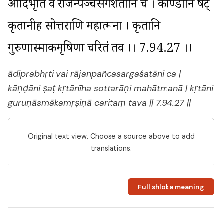
आदिप्रभृति वै राजन्पञ्चसर्गशतानि च । काण्डानि षट् 
कृतानीह सोत्तराणि महात्मना । कृतानि 
गुरुणास्माकमृषिणा चरितं तव ।। 7.94.27 ।।
ādiprabhṛti vai rājanpañcasargaśatāni ca |
kāṇḍāni ṣaṭ kṛtānīha sottarāṇi mahātmanā | kṛtāni
guruṇāsmākamṛṣiṇā caritaṃ tava || 7.94.27 ||
Original text view. Choose a source above to add
translations.
Full shloka meaning