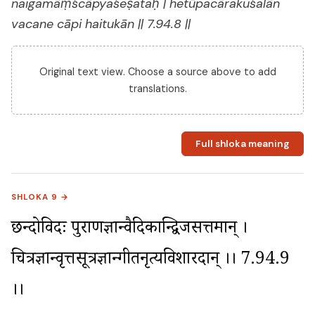
naigamāṃścāpyaśeṣataḥ | hetūpacārakuśalān
vacane cāpi haitukān || 7.94.8 ||
Original text view. Choose a source above to add
translations.
Full shloka meaning
SHLOKA 9 →
छन्दोविदः पुराणज्ञान्वैदिकान्द्विजसत्तमान् । 
चित्रज्ञान्वृत्तसूत्रज्ञान्गीतनृत्यविशारदान् ।। 7.94.9 
।।