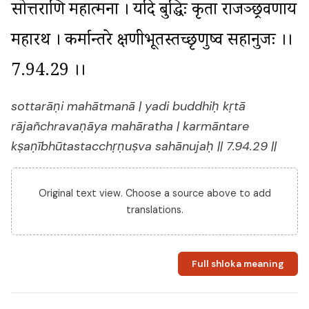
सोत्तराणि महात्मना । यदि बुद्धिः कृता राजञ्छ्रवणाय 
महारथ । कर्मान्तरे क्षणीभूतस्तच्छृणुष्व सहानुजः ।। 
7.94.29 ।।
sottarāṇi mahātmanā | yadi buddhiḥ kṛtā
rājañchravaṇāya mahāratha | karmāntare
kṣaṇībhūtastacchṛṇuṣva sahānujaḥ || 7.94.29 ||
Original text view. Choose a source above to add
translations.
Full shloka meaning