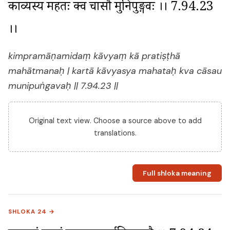
काव्यस्य महतः क्व चासौ मुनिपुङ्गवः ।। 7.94.23 
।।
kimpramāṇamidaṃ kāvyaṃ kā pratiṣṭhā
mahātmanaḥ | kartā kāvyasya mahataḥ kva cāsau
munipuṅgavaḥ || 7.94.23 ||
Original text view. Choose a source above to add
translations.
Full shloka meaning
SHLOKA 24 →