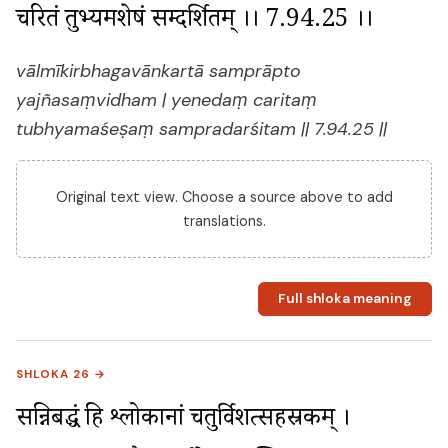
चरितं तुभ्यमशेषं सम्प्रदर्शितम् ।। 7.94.25 ।।
vālmīkirbhagavānkartā samprāpto
yajñasaṃvidham | yenedaṃ caritaṃ
tubhyamaśeṣaṃ sampradarśitam || 7.94.25 ||
Original text view. Choose a source above to add
translations.
Full shloka meaning
SHLOKA 26 →
सन्निबद्धं हि श्लोकानां चतुर्विशत्सहस्रकम् । 