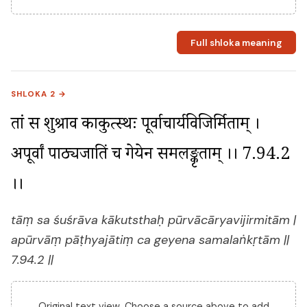
Full shloka meaning
SHLOKA 2 →
तां स शुश्राव काकुत्स्थः पूर्वाचार्यविजिर्मिताम् । 
अपूर्वां पाठ्यजातिं च गेयेन समलङ्कृताम् ।। 7.94.2 
।।
tāṃ sa śuśrāva kākutsthaḥ pūrvācāryavijirmitām |
apūrvāṃ pāṭhyajātiṃ ca geyena samalaṅkṛtām ||
7.94.2 ||
Original text view. Choose a source above to add