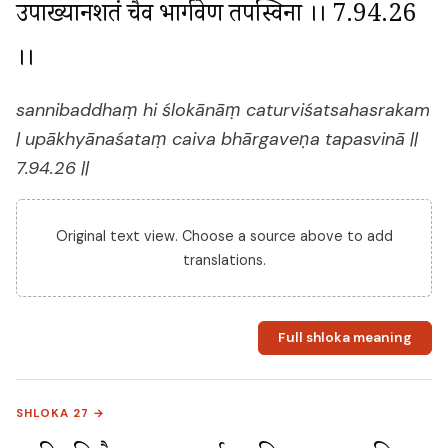
उपाख्यानशतं चैव भार्गवेण तपस्विना ।। 7.94.26 
।।
sannibaddhaṃ hi ślokānāṃ caturviśatsahasrakam
| upākhyānaśataṃ caiva bhārgaveṇa tapasvinā ||
7.94.26 ||
Original text view. Choose a source above to add
translations.
Full shloka meaning
SHLOKA 27 →