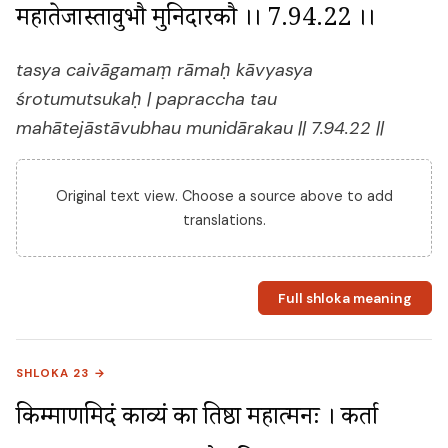
महातेजास्तावुभौ मुनिदारकौ ।। 7.94.22 ।।
tasya caivāgamaṃ rāmaḥ kāvyasya
śrotumutsukaḥ | papraccha tau
mahātejāstāvubhau munidārakau || 7.94.22 ||
Original text view. Choose a source above to add
translations.
Full shloka meaning
SHLOKA 23 →
किम्प्रमाणमिदं काव्यं का प्रतिष्ठा महात्मनः । कर्ता 