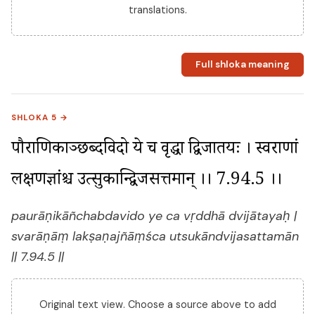
translations.
Full shloka meaning
SHLOKA 5 →
पौराणिकाञ्छब्दविदो ये च वृद्धा द्विजातयः । स्वराणां 
लक्षणज्ञांश्च उत्सुकान्द्विजसत्तमान् ।। 7.94.5 ।।
paurāṇikāñchabdavido ye ca vṛddhā dvijātayaḥ |
svarāṇāṃ lakṣaṇajñāṃśca utsukāndvijasattamān
|| 7.94.5 ||
Original text view. Choose a source above to add