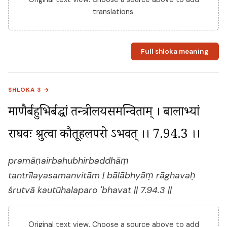
translations.
Full shloka meaning
SHLOKA 3 →
प्रमाणैर्बहुभिर्बद्धां तन्त्रीलयसमन्विताम् । बालाभ्यां 
राघवः श्रुत्वा कौतूहलपरो ऽभवत् ।। 7.94.3 ।।
pramāṇairbahubhirbaddhāṃ
tantrīlayasamanvitām | bālābhyāṃ rāghavaḥ
śrutvā kautūhalaparo 'bhavat || 7.94.3 ||
Original text view. Choose a source above to add