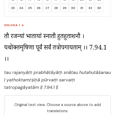
23
24
25
26
27
28
29
30
31
32
33
SHLOKA 1 →
तौ रजन्यां प्रभातायां स्नातौ हुतहुताशनौ । 
यथोक्तमृषिणा पूर्वं सर्वं तत्रोपगायताम् ।। 7.94.1 
।।
tau rajanyāṃ prabhātāyāṃ snātau hutahutāśanau
| yathoktamṛṣiṇā pūrvaṃ sarvaṃ
tatropagāyatām || 7.94.1 ||
Original text view. Choose a source above to add
translations.