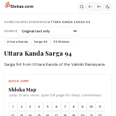
Skip to content
ॐ
Slokas.com
A−
A+
HOME
/
VALMIKI RAMAYANA
/
UTTARA KANDA SARGA 94
SOURCE
Uttara Kanda
Sarga 94
33 Shlokas
Uttara Kanda Sarga 94
Sarga 94 from Uttara Kanda of the Valmiki Ramayana.
QUICK JUMP
Shloka Map
Jump to any verse; open full page for deep commentary.
1
2
3
4
5
6
7
8
9
10
11
12
13
14
15
16
17
18
19
20
21
22