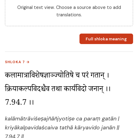
Original text view. Choose a source above to add
translations.
Full shloka meaning
SHLOKA 7 →
कलामात्राविशेषज्ञाञ्ज्योतिषे च परं गतान् । 
क्रियाकल्पविदश्चैव तथा कार्यविदो जनान् ।। 
7.94.7 ।।
kalāmātrāviśeṣajñāñjyotiṣe ca paraṃ gatān |
kriyākalpavidaścaiva tathā kāryavido janān ||
7.94.7 ||