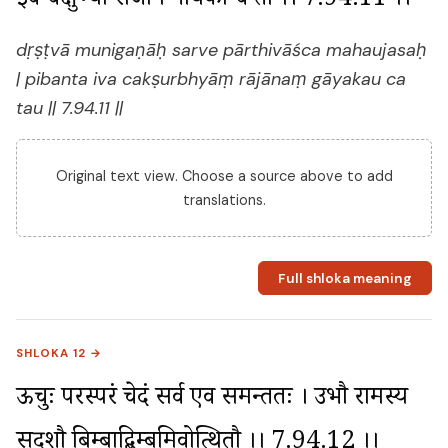
इव चक्षुर्भ्यां राजानं गायकौ च तौ ।। 7.94.11 ।।
dṛṣṭvā munigaṇāḥ sarve pārthivāśca mahaujasaḥ
| pibanta iva cakṣurbhyāṃ rājānaṃ gāyakau ca
tau || 7.94.11 ||
Original text view. Choose a source above to add
translations.
Full shloka meaning
SHLOKA 12 →
ऊचुः परस्परं चेदं सर्व एव समन्ततः । उभौ रामस्य 
सदृशौ बिम्बाद्बिम्बमिवोत्थितौ ।। 7.94.12 ।।