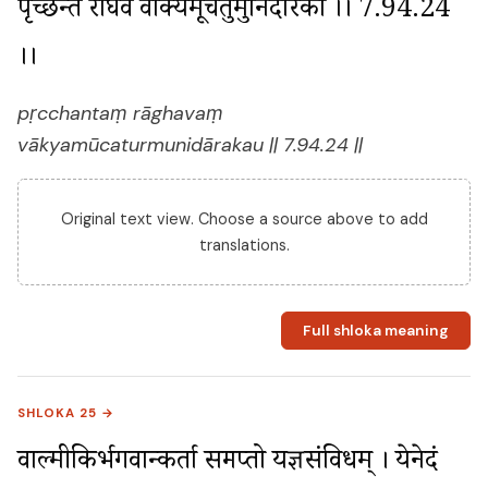
पृच्छन्तं राघवं वाक्यमूचतुर्मुनिदारकौ ।। 7.94.24 
।।
pṛcchantaṃ rāghavaṃ
vākyamūcaturmunidārakau || 7.94.24 ||
Original text view. Choose a source above to add
translations.
Full shloka meaning
SHLOKA 25 →
वाल्मीकिर्भगवान्कर्ता सम्प्राप्तो यज्ञसंविधम् । येनेदं 