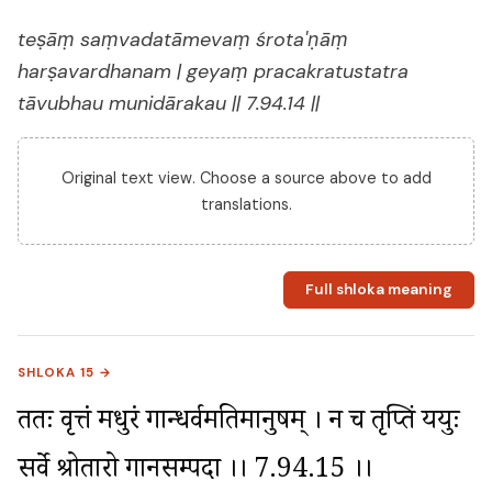
teṣāṃ saṃvadatāmevaṃ śrota'ṇāṃ
harṣavardhanam | geyaṃ pracakratustatra
tāvubhau munidārakau || 7.94.14 ||
Original text view. Choose a source above to add
translations.
Full shloka meaning
SHLOKA 15 →
ततः प्रवृत्तं मधुरं गान्धर्वमतिमानुषम् । न च तृप्तिं ययुः 
सर्वे श्रोतारो गानसम्पदा ।। 7.94.15 ।।