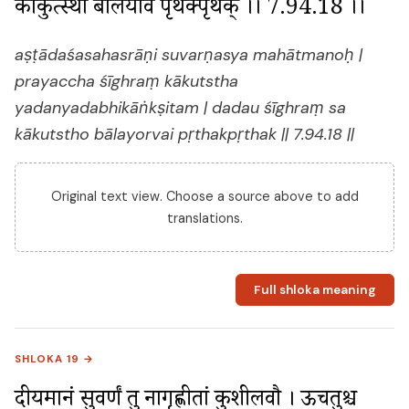
काकुत्स्थो बालयोर्वै पृथक्पृथक् ।। 7.94.18 ।।
aṣṭādaśasahasrāṇi suvarṇasya mahātmanoḥ |
prayaccha śīghraṃ kākutstha
yadanyadabhikāṅkṣitam | dadau śīghraṃ sa
kākutstho bālayorvai pṛthakpṛthak || 7.94.18 ||
Original text view. Choose a source above to add
translations.
Full shloka meaning
SHLOKA 19 →
दीयमानं सुवर्णं तु नागृह्णीतां कुशीलवौ । ऊचतुश्च 