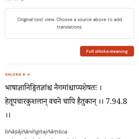
Original text view. Choose a source above to add
translations.
Full shloka meaning
SHLOKA 8 →
भाषाज्ञानिङ्गितज्ञांश्च नैगमांश्चाप्यशेषतः । 
हेतूपचारकुशलान् वचने चापि हैतुकान् ।। 7.94.8 
।।
bhāṣājñāniṅgitajñāṃśca