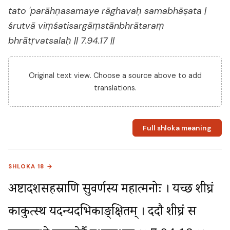
tato 'parāhṇasamaye rāghavaḥ samabhāṣata |
śrutvā viṃśatisargāṃstānbhrātaraṃ
bhrātṛvatsalaḥ || 7.94.17 ||
Original text view. Choose a source above to add
translations.
Full shloka meaning
SHLOKA 18 →
अष्टादशसहस्राणि सुवर्णस्य महात्मनोः । प्रयच्छ शीघ्रं 
काकुत्स्थ यदन्यदभिकाङ्क्षितम् । ददौ शीघ्रं स 