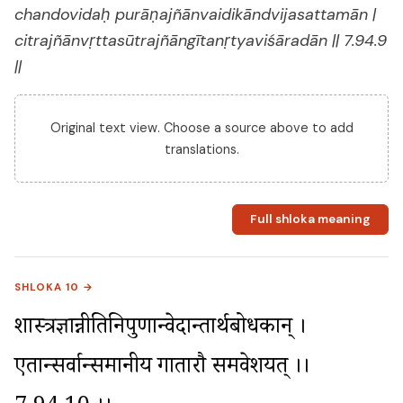
chandovidaḥ purāṇajñānvaidikāndvijasattamān |
citrajñānvṛttasūtrajñāngītanṛtyaviśāradān || 7.94.9
||
Original text view. Choose a source above to add
translations.
Full shloka meaning
SHLOKA 10 →
शास्त्रज्ञान्नीतिनिपुणान्वेदान्तार्थप्रबोधकान् । 
एतान्सर्वान्समानीय गातारौ समवेशयत् ।। 