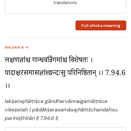
translations.
Full shloka meaning
SHLOKA 6 →
लक्षणज्ञांश्च गान्धर्वान्नैगमांश्च विशेषतः । 
पादाक्षरसमासज्ञांश्छन्दःसु परिनिष्ठितान् ।। 7.94.6 
।।
lakṣaṇajñāṃśca gāndharvānnaigamāṃśca
viśeṣataḥ | pādākṣarasamāsajñāṃśchandaḥsu
pariniṣṭhitān || 7.94.6 ||