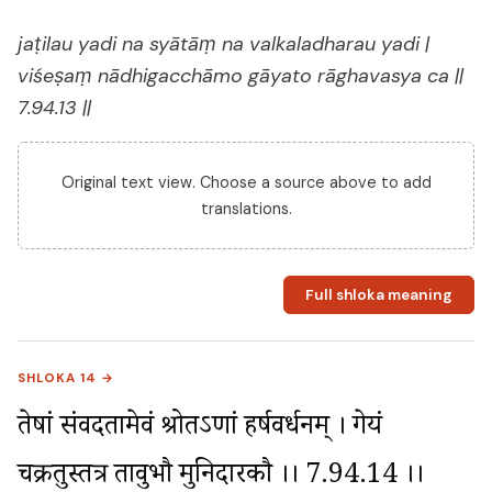
jaṭilau yadi na syātāṃ na valkaladharau yadi |
viśeṣaṃ nādhigacchāmo gāyato rāghavasya ca ||
7.94.13 ||
Original text view. Choose a source above to add
translations.
Full shloka meaning
SHLOKA 14 →
तेषां संवदतामेवं श्रोतऽणां हर्षवर्धनम् । गेयं 
प्रचक्रतुस्तत्र तावुभौ मुनिदारकौ ।। 7.94.14 ।।