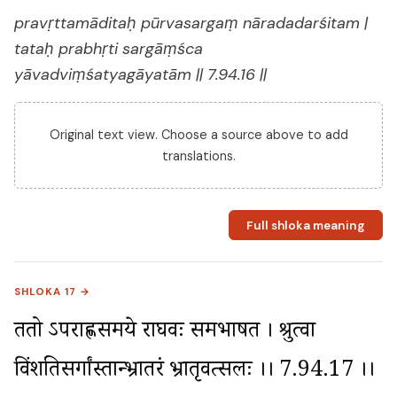
pravṛttamāditaḥ pūrvasargaṃ nāradadarśitam |
tataḥ prabhṛti sargāṃśca
yāvadviṃśatyagāyatām || 7.94.16 ||
Original text view. Choose a source above to add
translations.
Full shloka meaning
SHLOKA 17 →
ततो ऽपराह्णसमये राघवः समभाषत । श्रुत्वा 
विंशतिसर्गांस्तान्भ्रातरं भ्रातृवत्सलः ।। 7.94.17 ।।