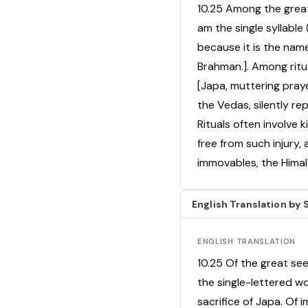
10.25 Among the great
am the single syllable
because it is the name
Brahman.]. Among ritua
[Japa, muttering pra
the Vedas, silently re
Rituals often involve ki
free from such injury,
immovables, the Himal
English Translation b
ENGLISH TRANSLATION
10.25 Of the great see
the single-lettered wo
sacrifice of Japa. Of 