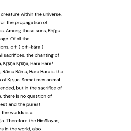
g creature within the universe,
for the propagation of
ies. Among these sons, Bhṛgu
age. Of all the
ions, oṁ ( oṁ-kāra )
l sacrifices, the chanting of
, Kṛṣṇa Kṛṣṇa, Hare Hare/
, Rāma Rāma, Hare Hare is the
 of Kṛṣṇa. Sometimes animal
nded, but in the sacrifice of
, there is no question of
plest and the purest.
 the worlds is a
ṇa. Therefore the Himālayas,
s in the world, also