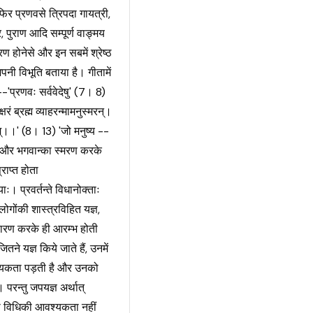
र प्रणवसे त्रिपदा गायत्री,
र, पुराण आदि सम्पूर्ण वाङ्मय
होनेसे और इन सबमें श्रेष्ठ
पनी विभूति बताया है। गीतामें
'प्रणवः सर्ववेदेषु' (7। 8)
काक्षरं ब्रह्म व्याहरन्मामनुस्मरन्।
िम्।।' (8। 13) 'जो मनुष्य --
 और भगवान्का स्मरण करके
राप्त होता
याः। प्रवर्तन्ते विधानोक्ताः
ोगोंकी शास्त्रविहित यज्ञ,
चारण करके ही आरम्भ होती
जितने यज्ञ किये जाते हैं, उनमें
श्यकता पड़ती है और उनको
परन्तु जपयज्ञ अर्थात्
या विधिकी आवश्यकता नहीं