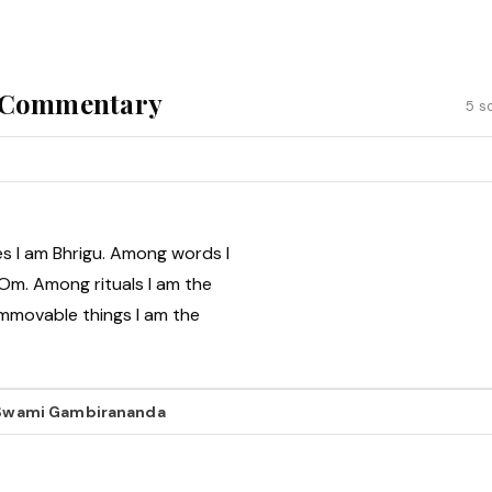
& Commentary
5 s
s I am Bhrigu. Among words I
 Om. Among rituals I am the
immovable things I am the
y Swami Gambirananda