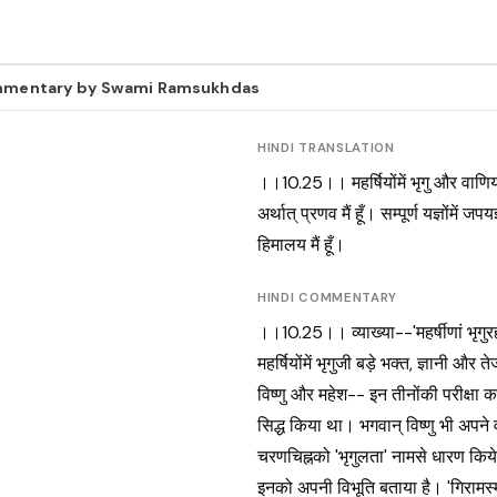
Commentary by Swami Ramsukhdas
HINDI TRANSLATION
।।10.25।। महर्षियोंमें भृगु और वाणियों
अर्थात् प्रणव मैं हूँ। सम्पूर्ण यज्ञोंमें ज
हिमालय मैं हूँ।
HINDI COMMENTARY
।।10.25।। व्याख्या--'महर्षीणां भृगुरह
महर्षियोंमें भृगुजी बड़े भक्त, ज्ञानी और तेजस
विष्णु और महेश-- इन तीनोंकी परीक्षा कर
सिद्ध किया था। भगवान् विष्णु भी अपने
चरणचिह्नको 'भृगुलता' नामसे धारण किये 
इनको अपनी विभूति बताया है। 'गिरामस्म