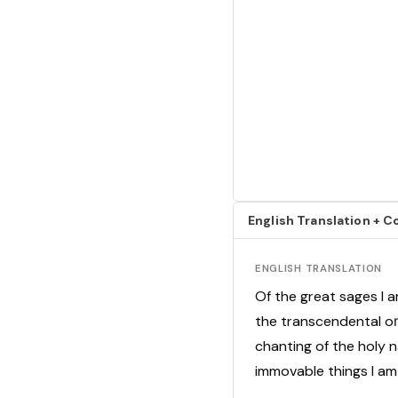
English Translation +
ENGLISH TRANSLATION
Of the great sages I a
the transcendental oṁ
chanting of the holy n
immovable things I am