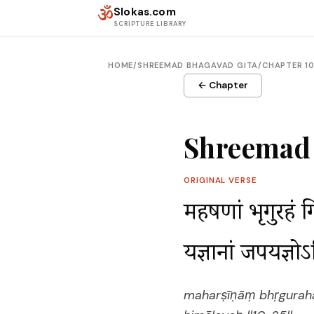
Skip to content
ॐ
Slokas.com
SCRIPTURE LIBRARY
HOME
/
SHREEMAD BHAGAVAD GITA
/
CHAPTER 1
← Chapter
Shreemad 
ORIGINAL VERSE
महर्षीणां भृगुरहं 
यज्ञानां जपयज्ञ
maharṣīṇāṃ bhṛgurah