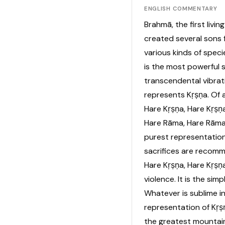
ENGLISH COMMENTARY
Brahmā, the first livin
created several sons 
various kinds of spec
is the most powerful s
transcendental vibrat
represents Kṛṣṇa. Of al
Hare Kṛṣṇa, Hare Kṛṣṇa
Hare Rāma, Hare Rāma
purest representation
sacrifices are recomme
Hare Kṛṣṇa, Hare Kṛṣṇa
violence. It is the sim
Whatever is sublime in
representation of Kṛṣ
the greatest mountain