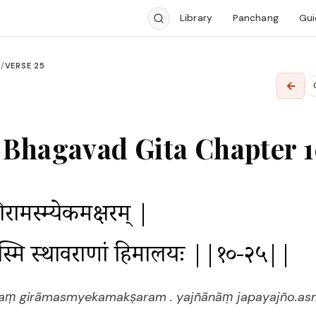
Library
Panchang
Gui
0
/
VERSE 25
←
Bhagavad Gita Chapter 1
गिरामस्म्येकमक्षरम् |

ोऽस्मि स्थावराणां हिमालयः ||१०-२५||
aṃ girāmasmyekamakṣaram . yajñānāṃ japayajño.as