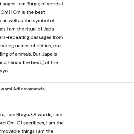
 sages I am Bhrgu; of words I
 (Om) [Om is the best
 as well as the symbol of
ls I am the ritual of Japa
yers-repeating passages from
peating names of deities, etc.
lling of animals. But Japa is
 and hence the best.] of the
aya.
y Swami Adidevananda
rs, I am Bhrgu. Of words, I am
rd Om. Of sacrifices, I am the
immovable things I am the