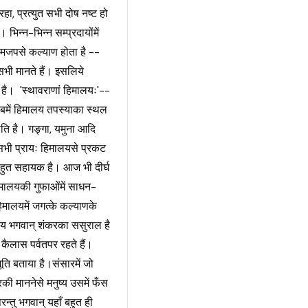
ा, प्रत्युत सभी दोष नष्ट हो
। भिन्न-भिन्न सम्प्रदायोंमें
 नामजपसे कल्याण होता है --
सभी मानते हैं। इसलिये
 है। 'स्थावराणां हिमालयः'--
 सबमें हिमालय तपस्याका स्थल
ति है। गङ्गा, यमुना आदि
वे सभी प्रायः हिमालयसे प्रकट
ल बहुत सहायक है। आज भी दीर्घ
िमालयकी गुफाओंमें साधन-
मालयमें जगत्के कल्याणके
लय भगवान् शंकरका ससुराल है
ैलास पर्वतपर रहते हैं।
ति बताया है।संसारमें जो
की माननेसे मनुष्य उसमें फँस
्तु भगवान् यहाँ बहुत ही