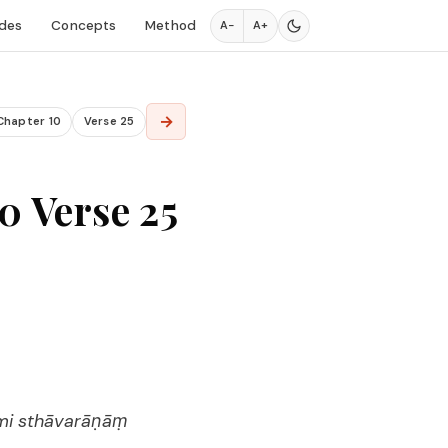
des
Concepts
Method
A−
A+
→
Chapter 10
Verse 25
0 Verse 25
mi sthāvarāṇāṃ