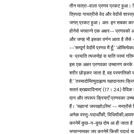
तीन मात्रा-वाला प्रणव प्रकट हुआ। फि
त्रिपदा गायत्रीसे वेद और वेदोंसे शास्त्
जगत् प्रकट हुआ। अतः इन सबका कारण 
होनेसे भगवान्ने एक अक्षर-- प्रणवको अ
और जगह भी इसका वर्णन आता है जैसे --
--'सम्पूर्ण वेदोंमें प्रणव मैं हूँ;' 'ओमित्ये
यः प्रयाति त्यजन्देहं स याति परमां गत
इस एक अक्षर प्रणवका उच्चारण करके
शरीर छोड़कर जाता है, वह परमगतिको प्
है;' 'तस्मादोमित्युदाहृत्य यज्ञदानतपःक्रि
सततं ब्रह्मवादिनाम्' (17। 24) वैदिक ल
दान और तपरूप क्रियाएँ प्रणवका उच्
हैं। 'यज्ञानां जपयज्ञोऽस्मि' -- मन्त्रोंसे 
अनेक वस्तु-पदार्थोंकी, विधियोंकी,आव
करनेमें कुछ-न-कुछ दोष आ ही जाता है। 
भगवन्नामका जप करनेमें किसी पदार्थ 