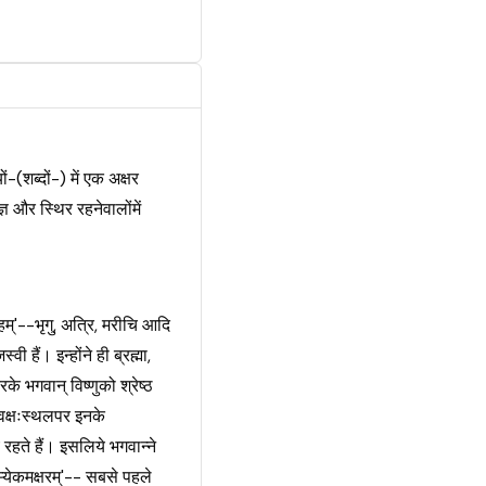
-(शब्दों-) में एक अक्षर
पयज्ञ और स्थिर रहनेवालोंमें
म्'--भृगु, अत्रि, मरीचि आदि
्वी हैं। इन्होंने ही ब्रह्मा,
के भगवान् विष्णुको श्रेष्ठ
 वक्षःस्थलपर इनके
रहते हैं। इसलिये भगवान्ने
्येकमक्षरम्'-- सबसे पहले