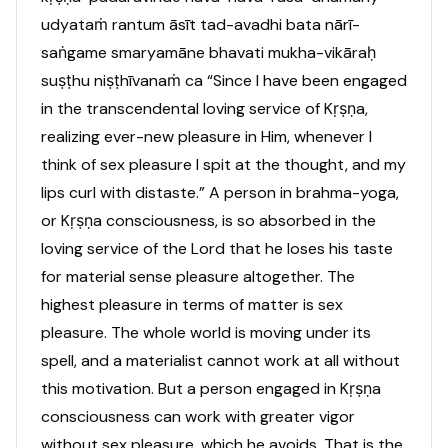
udyataṁ rantum āsīt tad-avadhi bata nārī-
saṅgame smaryamāne bhavati mukha-vikāraḥ
suṣṭhu niṣṭhīvanaṁ ca “Since I have been engaged
in the transcendental loving service of Kṛṣṇa,
realizing ever-new pleasure in Him, whenever I
think of sex pleasure I spit at the thought, and my
lips curl with distaste.” A person in brahma-yoga,
or Kṛṣṇa consciousness, is so absorbed in the
loving service of the Lord that he loses his taste
for material sense pleasure altogether. The
highest pleasure in terms of matter is sex
pleasure. The whole world is moving under its
spell, and a materialist cannot work at all without
this motivation. But a person engaged in Kṛṣṇa
consciousness can work with greater vigor
without sex pleasure, which he avoids. That is the