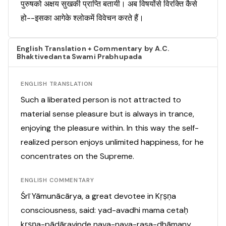
पुरुषको अक्षय सुखकी प्राप्ति बतायी। अब विषयोंसे विरक्ति कैसे
हो--इसका आगेके श्लोकमें विवेचन करते हैं।
English Translation + Commentary by A.C.
Bhaktivedanta Swami Prabhupada
ENGLISH TRANSLATION
Such a liberated person is not attracted to
material sense pleasure but is always in trance,
enjoying the pleasure within. In this way the self-
realized person enjoys unlimited happiness, for he
concentrates on the Supreme.
ENGLISH COMMENTARY
Śrī Yāmunācārya, a great devotee in Kṛṣṇa
consciousness, said: yad-avadhi mama cetaḥ
kṛṣṇa-pādāravinde nava-nava-rasa-dhāmany