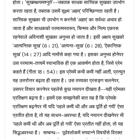
होता। 'सुखमक्षयमश्नुते'--जबतक साधक सात्त्विक सुखका उपभोग
करता रहता है, तबतक उसमें सूक्ष्म 'अहम्' परिच्छिन्नता रहती है।
सात्त्विक सुखका भी उपभोग न करनेसे 'अहम्' का सर्वथा अभाव हो
जाता है और साधकको परमात्मस्वरूप, चिन्मय और नित्य एकरस
रहनेवाले अविनाशी सुखका अनुभव हो जाता है। इसी अक्षय सुखको
'आत्यन्तिक सुख' (6। 21), 'अत्यन्त-सुख' (6। 28), 'ऐकान्तिक
सुख' (14। 27) आदि नामोंसे कहा गया है। इसका अनुभव होनेपर
उस परमात्म-तत्त्वमें स्वाभाविक ही एक आकर्षण होता है, जिसे प्रेम
कहते हैं (गीता 18। 54)। इस प्रेममें कभी कमी नहीं आती, प्रत्युत
यह उत्तरोत्तर बढ़ता ही रहता है। उस तत्त्वका प्रसङ्ग चलनेपर,
उसपर विचार करनेपर पहलेसे कुछ नयापन दीखता है--यही प्रेमका
प्रतिक्षण बढ़ना है। इसमें एक समझनेकी बात यह है कि प्रेमके
प्रतिक्षण बढ़नेपर भी यदि 'पहले कमी थी और अब पूर्ति हो गयी' ऐसा
प्रतीत होता है, तो यह साधन-अवस्था है, यदि नयापन दीखनेपर भी
'पहले कमी थी और अब पूर्ति हो गयी' ऐसा प्रतीत नहीं होता, तो यह
सिद्धअवस्था है। सम्बन्ध-- पूर्वश्लोकमें भगवान्ने विषयोंसे विरक्त