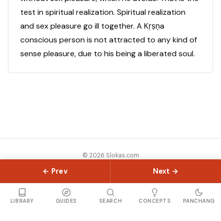
test in spiritual realization. Spiritual realization
and sex pleasure go ill together. A Kṛṣṇa
conscious person is not attracted to any kind of
sense pleasure, due to his being a liberated soul.
© 2026 Slokas.com
Library
Guides
Concepts
About
Contact
Sitemap
← Prev
Next →
LIBRARY
GUIDES
SEARCH
CONCEPTS
PANCHANG