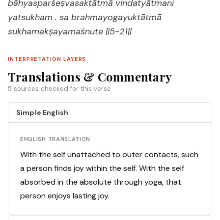
bāhyasparśeṣvasaktātmā vindatyātmani
yatsukham . sa brahmayogayuktātmā
sukhamakṣayamaśnute ||5-21||
INTERPRETATION LAYERS
Translations & Commentary
5 sources checked for this verse
Simple English
ENGLISH TRANSLATION
With the self unattached to outer contacts, such
a person finds joy within the self. With the self
absorbed in the absolute through yoga, that
person enjoys lasting joy.