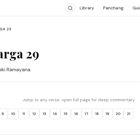
Library
Panchang
Gui
GA 29
arga 29
iki Ramayana.
Jump to any verse; open full page for deep commentary.
9
10
11
12
13
14
15
16
17
18
19
20
21