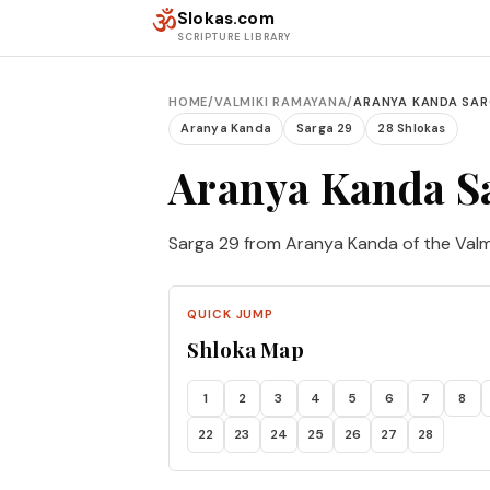
Skip to content
ॐ
Slokas.com
SCRIPTURE LIBRARY
HOME
/
VALMIKI RAMAYANA
/
ARANYA KANDA SAR
Aranya Kanda
Sarga 29
28 Shlokas
Aranya Kanda S
Sarga 29 from Aranya Kanda of the Valm
QUICK JUMP
Shloka Map
1
2
3
4
5
6
7
8
22
23
24
25
26
27
28