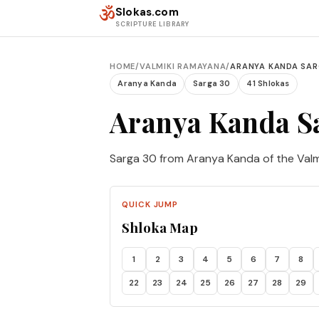
Skip to content
ॐ
Slokas.com
SCRIPTURE LIBRARY
HOME
/
VALMIKI RAMAYANA
/
ARANYA KANDA SAR
Aranya Kanda
Sarga 30
41 Shlokas
Aranya Kanda S
Sarga 30 from Aranya Kanda of the Val
QUICK JUMP
Shloka Map
1
2
3
4
5
6
7
8
22
23
24
25
26
27
28
29