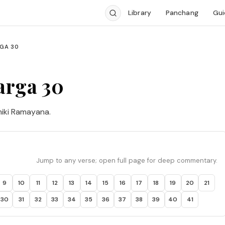
Library
Panchang
Gui
GA 30
arga 30
miki Ramayana.
Jump to any verse; open full page for deep commentary.
9
10
11
12
13
14
15
16
17
18
19
20
21
30
31
32
33
34
35
36
37
38
39
40
41