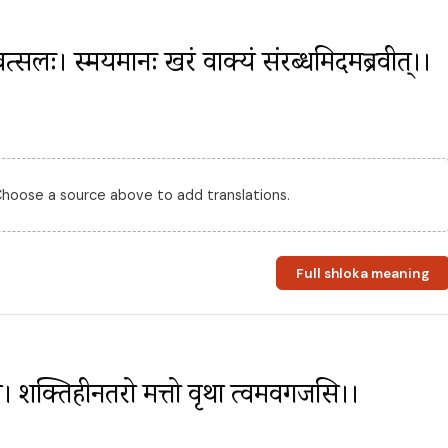
र्मवत्सलः। स्मयमानः खरं वाक्यं संरब्धमिदमब्रवीत्।।
 Choose a source above to add translations.
Full shloka meaning
ाधम। शक्तिहीनतरो मत्तो वृथा त्वमवगर्जसि।।