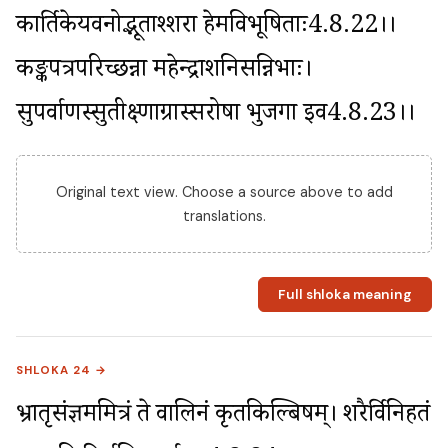
कार्तिकेयवनोद्भूताश्शरा हेमविभूषिताः4.8.22।। 
कङ्कपत्रपरिच्छन्ना महेन्द्राशनिसन्निभाः। 
सुपर्वाणस्सुतीक्ष्णाग्रास्सरोषा भुजगा इव4.8.23।।
Original text view. Choose a source above to add
translations.
Full shloka meaning
SHLOKA 24 →
भ्रातृसंज्ञममित्रं ते वालिनं कृतकिल्बिषम्। शरैर्विनिहतं 