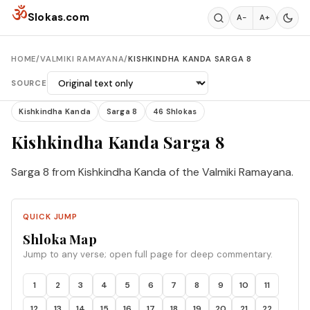
Skip to content
ॐ
Slokas.com
A−
A+
HOME
/
VALMIKI RAMAYANA
/
KISHKINDHA KANDA SARGA 8
SOURCE
Kishkindha Kanda
Sarga 8
46 Shlokas
Kishkindha Kanda Sarga 8
Sarga 8 from Kishkindha Kanda of the Valmiki Ramayana.
QUICK JUMP
Shloka Map
Jump to any verse; open full page for deep commentary.
1
2
3
4
5
6
7
8
9
10
11
12
13
14
15
16
17
18
19
20
21
22