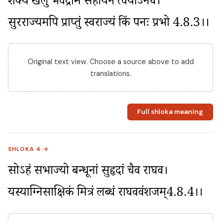
शक्यं खलु भवेद्राम सहायेन त्वयाऽनघ। 
सुरराज्यमपि प्राप्तुं स्वराज्यं किं पनः प्रभो 4.8.3।।
Original text view. Choose a source above to add
translations.
Full shloka meaning
SHLOKA 4 →
सोऽहं सभाज्यो बन्धूनां सुहृदां चैव राघव। 
यस्याग्निसाक्षिकं मित्रं लब्धं राघववंशजम्4.8.4।।