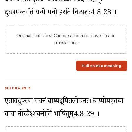
वयस्य इति कृत्वा च विस्रब्धः प्रवदाम्यहम्। 
दुःखमन्तर्गतं यन्मे मनो हरति नित्यशः4.8.28।।
Original text view. Choose a source above to add
translations.
Full shloka meaning
SHLOKA 29 →
एतावदुक्त्वा वचनं बाष्पदूषितलोचनः। बाष्पोपहतया 
वाचा नोच्चैश्शक्नोति भाषितुम्4.8.29।।