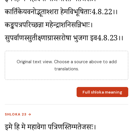
इमे हि मे महावेगा पत्रिणस्तिग्मतेजसः। 
कार्तिकेयवनोद्भूताश्शरा हेमविभूषिताः4.8.22।। 
कङ्कपत्रपरिच्छन्ना महेन्द्राशनिसन्निभाः। 
सुपर्वाणस्सुतीक्ष्णाग्रास्सरोषा भुजगा इव4.8.23।।
Original text view. Choose a source above to add
translations.
Full shloka meaning
SHLOKA 23 →
इमे हि मे महावेगा पत्रिणस्तिग्मतेजसः। 