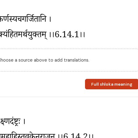
कर्णस्यचगर्जितानि । 
्यंहितमर्थयुक्तम् ।।6.14.1।।
 Choose a source above to add translations.
Full shloka meaning
दंष्ट्रः । 