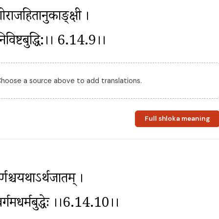
ोराजहितानुकाङ्क्षी । 
निविष्टबुद्धि:।। 6.14.9।।
 Choose a source above to add translations.
Full shloka meaning
्णश्चयथाऽर्थजातम् । 
्वर्गमधर्मबुद्धेः ।।6.14.10।।