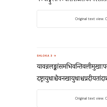
पञ्चाङ्गुलीपञ्चशिरोऽतिकायस्स
Original text view.
SHLOKA 3 →
यावन्नलङ्कांसमभिद्रवन्तिवलीमुखाःपर्
दष्ट्रायुधाश्चैवनखायुधाश्चप्रदीय
Original text view.