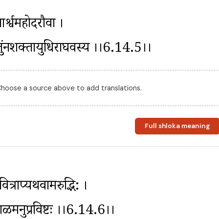
र्श्वमहोदरौवा । 
तुंनशक्तायुधिराघवस्य ।।6.14.5।।
 Choose a source above to add translations.
Full shloka meaning
वित्राप्यथवामरुद्भि: । 
ाळमनुप्रविष्टः ।।6.14.6।।