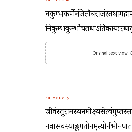
SHLOKA 5 →
नकुम्भकर्णेन्द्रजितौचराजंस्तथामहापा
निकुम्भकुम्भौचतथाऽतिकायःस्था
Original text view.
SHLOKA 6 →
जीवंस्तुरामस्यनमोक्ष्यसेत्वंगुप्तस्स
नवासवस्याङ्कगतोनमृत्योर्नभोनपात