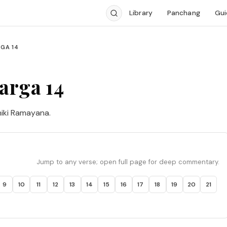
Library
Panchang
Gui
GA 14
arga 14
iki Ramayana.
Jump to any verse; open full page for deep commentary.
9
10
11
12
13
14
15
16
17
18
19
20
21