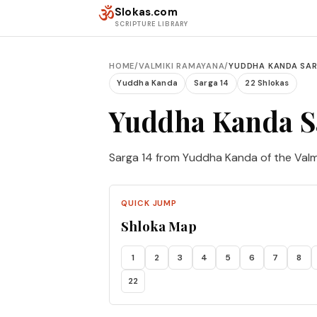
Skip to content
ॐ
Slokas.com
SCRIPTURE LIBRARY
HOME
/
VALMIKI RAMAYANA
/
YUDDHA KANDA SAR
Yuddha Kanda
Sarga 14
22 Shlokas
Yuddha Kanda S
Sarga 14 from Yuddha Kanda of the Valm
QUICK JUMP
Shloka Map
1
2
3
4
5
6
7
8
22