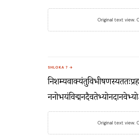
Original text view.
SHLOKA 7 →
निशम्यवाक्यंतुविभीषणस्यततःप्रह
ननोभयंविद्मनदैवतेभ्योनदानवेभ्य
Original text view.