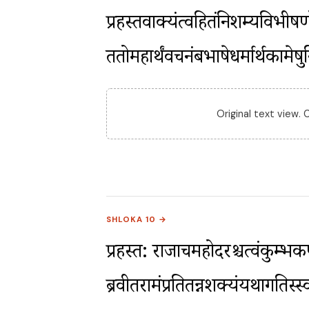
प्रहस्तवाक्यंत्वहितंनिशम्यविभीषण
ततोमहार्थंवचनंबभाषेधर्मार्थकामेषु
Original text view.
SHLOKA 10 →
प्रहस्त: राजाचमहोदरश्चत्वंकुम्भकर
ब्रवीतरामंप्रतितन्नशक्यंयथागतिस्स