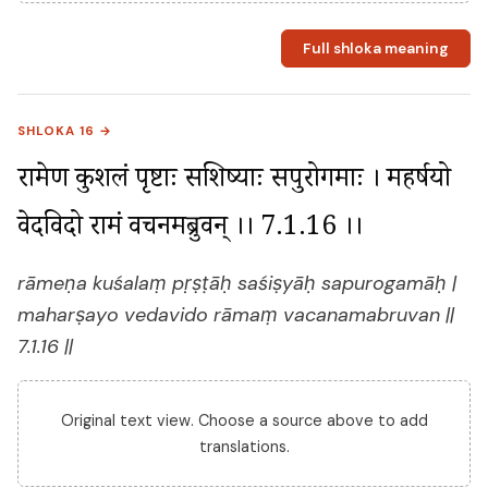
Full shloka meaning
SHLOKA 16 →
रामेण कुशलं पृष्टाः सशिष्याः सपुरोगमाः । महर्षयो 
वेदविदो रामं वचनमब्रुवन् ।। 7.1.16 ।।
rāmeṇa kuśalaṃ pṛṣṭāḥ saśiṣyāḥ sapurogamāḥ |
maharṣayo vedavido rāmaṃ vacanamabruvan ||
7.1.16 ||
Original text view. Choose a source above to add
translations.