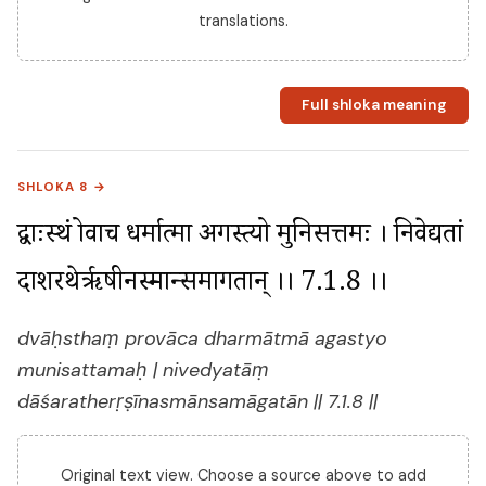
translations.
Full shloka meaning
SHLOKA 8 →
द्वाःस्थं प्रोवाच धर्मात्मा अगस्त्यो मुनिसत्तमः । निवेद्यतां 
दाशरथेर्ऋषीनस्मान्समागतान् ।। 7.1.8 ।।
dvāḥsthaṃ provāca dharmātmā agastyo
munisattamaḥ | nivedyatāṃ
dāśaratherṛṣīnasmānsamāgatān || 7.1.8 ||
Original text view. Choose a source above to add