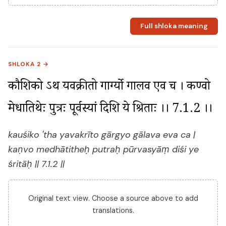
Full shloka meaning
SHLOKA 2 →
कौशिको ऽथ यवक्रीतो गार्ग्यो गालव एव च । कण्वो 
मेधातिथेः पुत्रः पूर्वस्यां दिशि ये श्रिताः ।। 7.1.2 ।।
kauśiko 'tha yavakrīto gārgyo gālava eva ca |
kaṇvo medhātitheḥ putraḥ pūrvasyāṃ diśi ye
śritāḥ || 7.1.2 ||
Original text view. Choose a source above to add
translations.