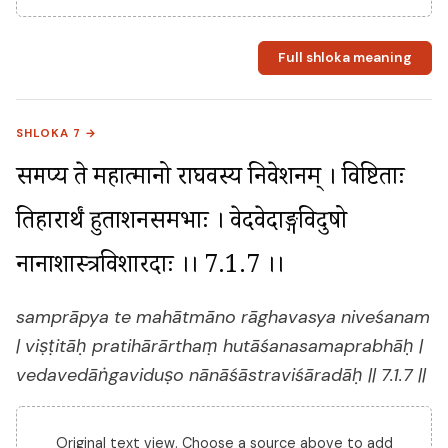
Full shloka meaning
SHLOKA 7 →
सम्प्राप्य ते महात्मानो राघवस्य निवेशनम् । विष्टिताः 
प्रतिहारार्थं हुताशनसमप्रभाः । वेदवेदाङ्गविदुषो 
नानाशास्त्रविशारदाः ।। 7.1.7 ।।
samprāpya te mahātmāno rāghavasya niveśanam
| viṣṭitāḥ pratihārārthaṃ hutāśanasamaprabhāḥ |
vedavedāṅgaviduṣo nānāśāstraviśāradāḥ || 7.1.7 ||
Original text view. Choose a source above to add