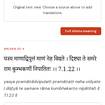
Original text view. Choose a source above to add
translations.
Full shloka meaning
SHLOKA 22 →
यस्य प्रमाणाद्विपुलं प्रमाणं नेह विद्यते । दिष्ट्या ते समरे 
राम कुम्भकर्णो निपातितः ।। 7.1.22 ।।
yasya pramāṇādvipulaṃ pramāṇaṃ neha vidyate
| diṣṭyā te samare rāma kumbhakarṇo nipātitaḥ ||
7.1.22 ||