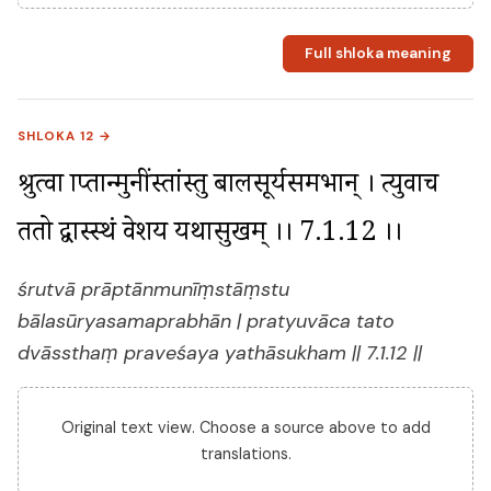
Full shloka meaning
SHLOKA 12 →
श्रुत्वा प्राप्तान्मुनींस्तांस्तु बालसूर्यसमप्रभान् । प्रत्युवाच 
ततो द्वास्स्थं प्रवेशय यथासुखम् ।। 7.1.12 ।।
śrutvā prāptānmunīṃstāṃstu
bālasūryasamaprabhān | pratyuvāca tato
dvāssthaṃ praveśaya yathāsukham || 7.1.12 ||
Original text view. Choose a source above to add
translations.