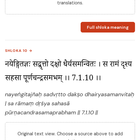
translations.
Full shloka meaning
SHLOKA 10 →
नयेङ्गितज्ञः सद्वृत्तो दक्षो धैर्यसमन्वितः । स रामं दृश्य 
सहसा पूर्णचन्द्रसमप्रभम् ।। 7.1.10 ।।
nayeṅgitajñaḥ sadvṛtto dakṣo dhairyasamanvitaḥ
| sa rāmaṃ dṛśya sahasā
pūrṇacandrasamaprabham || 7.1.10 ||
Original text view. Choose a source above to add