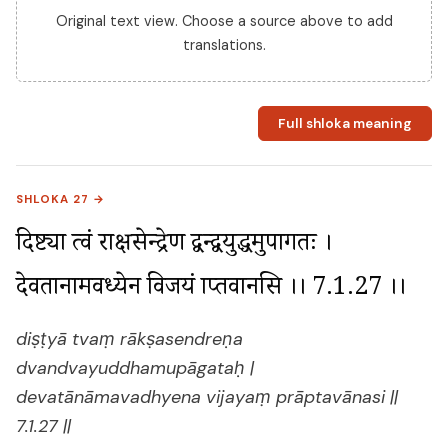
Original text view. Choose a source above to add
translations.
Full shloka meaning
SHLOKA 27 →
दिष्ट्या त्वं राक्षसेन्द्रेण द्वन्द्वयुद्धमुपागतः । 
देवतानामवध्येन विजयं प्राप्तवानसि ।। 7.1.27 ।।
diṣṭyā tvaṃ rākṣasendreṇa
dvandvayuddhamupāgataḥ |
devatānāmavadhyena vijayaṃ prāptavānasi ||
7.1.27 ||