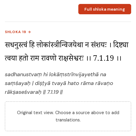
Full shloka meaning
SHLOKA 19 →
सधनुस्त्वं हि लोकांस्त्रीन्विजयेथा न संशयः । दिष्ट्या 
त्वया हतो राम रावणो राक्षसेश्वरः ।। 7.1.19 ।।
sadhanustvaṃ hi lokāṃstrīnvijayethā na
saṃśayaḥ | diṣṭyā tvayā hato rāma rāvaṇo
rākṣaseśvaraḥ || 7.1.19 ||
Original text view. Choose a source above to add
translations.