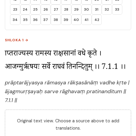
23
24
25
26
27
28
29
30
31
32
33
34
35
36
37
38
39
40
41
42
SHLOKA 1 →
प्राप्तराज्यस्य रामस्य राक्षसानां वधे कृते । 
आजग्मुर्ऋषयः सर्वे राघवं प्रतिनन्दितुम् ।। 7.1.1 ।।
prāptarājyasya rāmasya rākṣasānāṃ vadhe kṛte |
ājagmurṛṣayaḥ sarve rāghavaṃ pratinanditum ||
7.1.1 ||
Original text view. Choose a source above to add
translations.