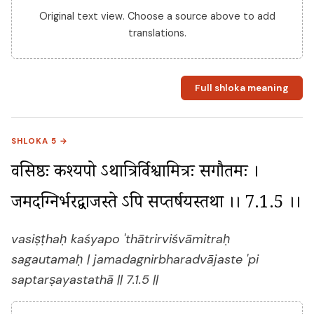
Original text view. Choose a source above to add
translations.
Full shloka meaning
SHLOKA 5 →
वसिष्ठः कश्यपो ऽथात्रिर्विश्वामित्रः सगौतमः । 
जमदग्निर्भरद्वाजस्ते ऽपि सप्तर्षयस्तथा ।। 7.1.5 ।।
vasiṣṭhaḥ kaśyapo 'thātrirviśvāmitraḥ
sagautamaḥ | jamadagnirbharadvājaste 'pi
saptarṣayastathā || 7.1.5 ||