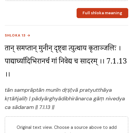
Full shloka meaning
SHLOKA 13 →
तान् सम्प्राप्तान् मुनीन् दृष्ट्वा प्रत्युत्थाय कृताञ्जलिः । 
पाद्यार्घ्यादिभिरानर्च गां निवेद्य च सादरम् ।। 7.1.13 
।।
tān samprāptān munīn dṛṣṭvā pratyutthāya
kṛtāñjaliḥ | pādyārghyādibhirānarca gāṃ nivedya
ca sādaram || 7.1.13 ||
Original text view. Choose a source above to add