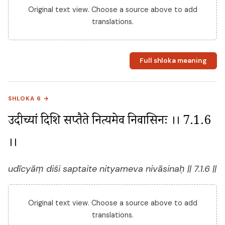
Original text view. Choose a source above to add
translations.
Full shloka meaning
SHLOKA 6 →
उदीच्यां दिशि सप्तैते नित्यमेव निवासिनः ।। 7.1.6 
।।
udīcyāṃ diśi saptaite nityameva nivāsinaḥ || 7.1.6 ||
Original text view. Choose a source above to add
translations.