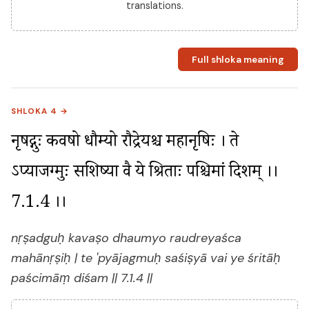
translations.
Full shloka meaning
SHLOKA 4 →
नृषद्गुः कवषो धौम्यो रौद्रेयश्च महानृषिः । ते 
ऽप्याजग्मुः सशिष्या वै ये श्रिताः पश्चिमां दिशम् ।। 
7.1.4 ।।
nṛṣadguḥ kavaṣo dhaumyo raudreyaśca
mahānṛṣiḥ | te 'pyājagmuḥ saśiṣyā vai ye śritāḥ
paścimāṃ diśam || 7.1.4 ||