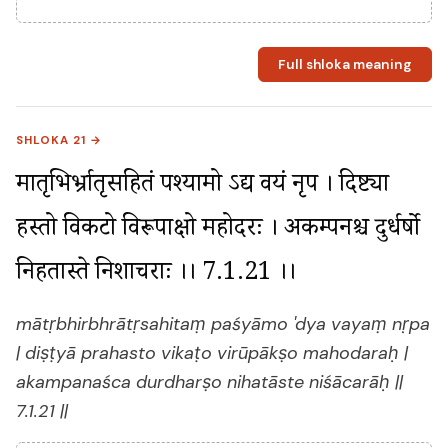
Full shloka meaning
SHLOKA 21 →
मातृभिर्भ्रातृसहितं पश्यामो ऽद्य वयं नृप । दिष्ट्या 
प्रहस्तो विकटो विरूपाक्षो महोदरः । अकम्पनश्च दुर्धर्षो 
निहतास्ते निशाचराः ।। 7.1.21 ।।
mātṛbhirbhrātṛsahitaṃ paśyāmo 'dya vayaṃ nṛpa
| diṣṭyā prahasto vikaṭo virūpākṣo mahodaraḥ |
akampanaśca durdharṣo nihatāste niśācarāḥ ||
7.1.21 ||