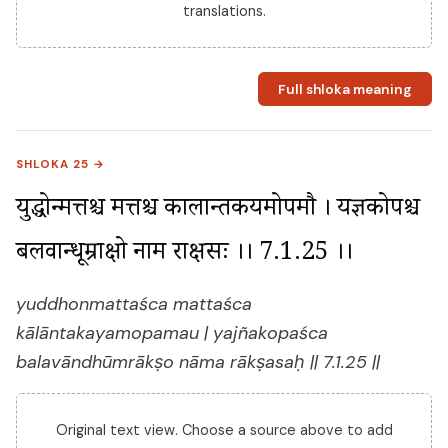
translations.
Full shloka meaning
SHLOKA 25 →
युद्धोन्मत्तश्च मत्तश्च कालान्तकयमोपमौ । यज्ञकोपश्च 
बलवान्धूम्राक्षो नाम राक्षसः ।। 7.1.25 ।।
yuddhonmattaśca mattaśca
kālāntakayamopamau | yajñakopaśca
balavāndhūmrākṣo nāma rākṣasaḥ || 7.1.25 ||
Original text view. Choose a source above to add