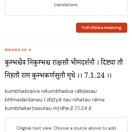
translations.
Full shloka meaning
SHLOKA 24 →
कुम्भश्चैव निकुम्भश्च राक्षसौ भीमदर्शनौ । दिष्ट्या तौ 
निहतौ राम कुम्भकर्णसुतौ मृधे ।। 7.1.24 ।।
kumbhaścaiva nikumbhaśca rākṣasau
bhīmadarśanau | diṣṭyā tau nihatau rāma
kumbhakarṇasutau mṛdhe || 7.1.24 ||
Original text view. Choose a source above to add