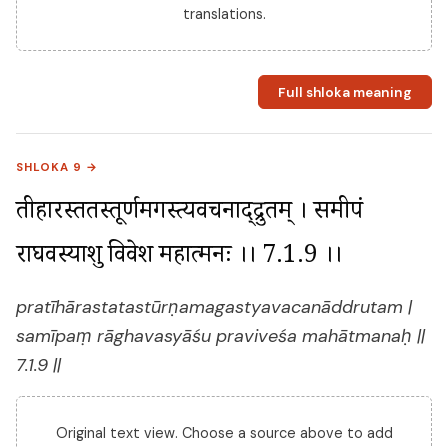
translations.
Full shloka meaning
SHLOKA 9 →
प्रतीहारस्ततस्तूर्णमगस्त्यवचनाद्द्रुतम् । समीपं 
राघवस्याशु प्रविवेश महात्मनः ।। 7.1.9 ।।
pratīhārastatastūrṇamagastyavacanāddrutam |
samīpaṃ rāghavasyāśu praviveśa mahātmanaḥ ||
7.1.9 ||
Original text view. Choose a source above to add