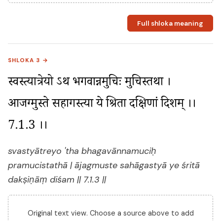
Full shloka meaning
SHLOKA 3 →
स्वस्त्यात्रेयो ऽथ भगवान्नमुचिः प्रमुचिस्तथा । 
आजग्मुस्ते सहागस्त्या ये श्रिता दक्षिणां दिशम् ।। 
7.1.3 ।।
svastyātreyo 'tha bhagavānnamuciḥ
pramucistathā | ājagmuste sahāgastyā ye śritā
dakṣiṇāṃ diśam || 7.1.3 ||
Original text view. Choose a source above to add