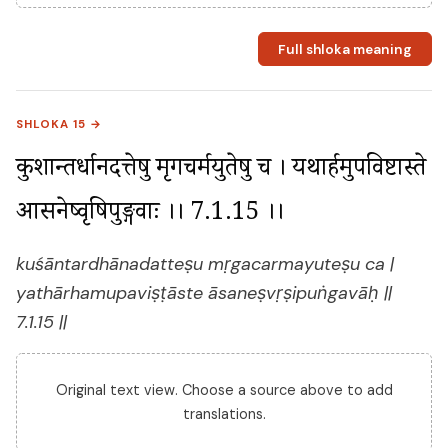
Full shloka meaning
SHLOKA 15 →
कुशान्तर्धानदत्तेषु मृगचर्मयुतेषु च । यथार्हमुपविष्टास्ते 
आसनेष्वृषिपुङ्गवाः ।। 7.1.15 ।।
kuśāntardhānadatteṣu mṛgacarmayuteṣu ca |
yathārhamupaviṣṭāste āsaneṣvṛṣipuṅgavāḥ ||
7.1.15 ||
Original text view. Choose a source above to add
translations.