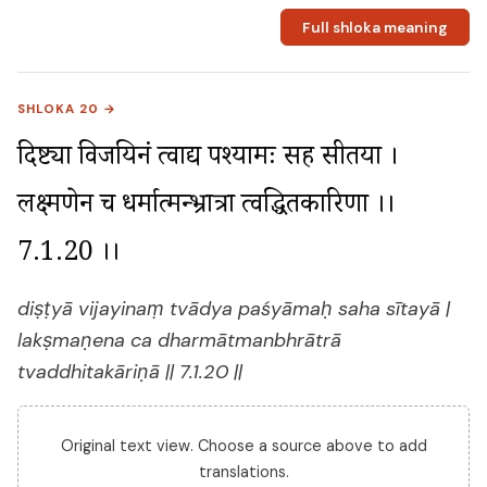
Full shloka meaning
SHLOKA 20 →
दिष्ट्या विजयिनं त्वाद्य पश्यामः सह सीतया । 
लक्ष्मणेन च धर्मात्मन्भ्रात्रा त्वद्धितकारिणा ।। 
7.1.20 ।।
diṣṭyā vijayinaṃ tvādya paśyāmaḥ saha sītayā |
lakṣmaṇena ca dharmātmanbhrātrā
tvaddhitakāriṇā || 7.1.20 ||
Original text view. Choose a source above to add
translations.