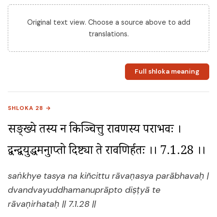
Original text view. Choose a source above to add
translations.
Full shloka meaning
SHLOKA 28 →
सङ्ख्ये तस्य न किञ्चित्तु रावणस्य पराभवः । 
द्वन्द्वयुद्धमनुप्राप्तो दिष्ट्या ते रावणिर्हतः ।। 7.1.28 ।।
saṅkhye tasya na kiñcittu rāvaṇasya parābhavaḥ |
dvandvayuddhamanuprāpto diṣṭyā te
rāvaṇirhataḥ || 7.1.28 ||