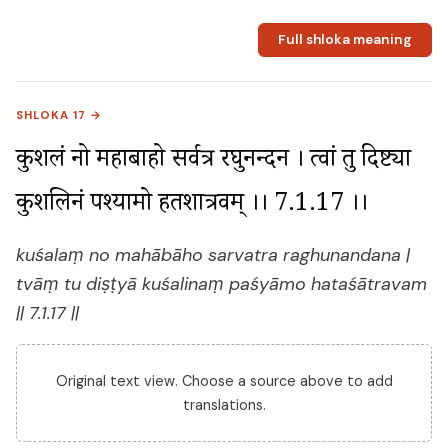
Full shloka meaning
SHLOKA 17 →
कुशलं नो महाबाहो सर्वत्र रघुनन्दन । त्वां तु दिष्ट्या 
कुशलिनं पश्यामो हतशात्रवम् ।। 7.1.17 ।।
kuśalaṃ no mahābāho sarvatra raghunandana |
tvāṃ tu diṣṭyā kuśalinaṃ paśyāmo hataśātravam
|| 7.1.17 ||
Original text view. Choose a source above to add
translations.