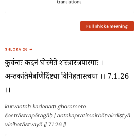
translations.
Full shloka meaning
SHLOKA 26 →
कुर्वन्तः कदनं घोरमेते शस्त्रास्त्रपारगाः । 
अन्तकप्रतिमैर्बाणैर्दिष्ट्या विनिहतास्त्वया ।। 7.1.26 
।।
kurvantaḥ kadanaṃ ghoramete
śastrāstrapāragāḥ | antakapratimairbāṇairdiṣṭyā
vinihatāstvayā || 7.1.26 ||