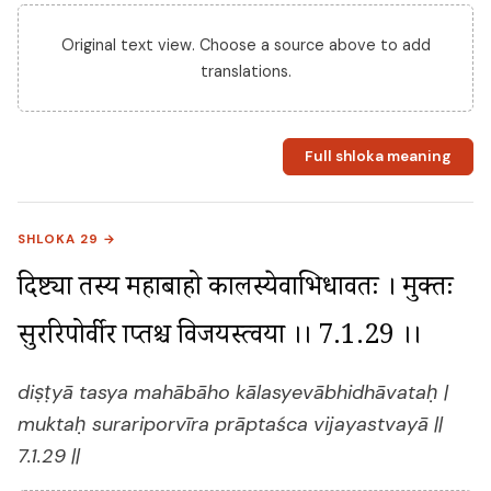
Original text view. Choose a source above to add
translations.
Full shloka meaning
SHLOKA 29 →
दिष्ट्या तस्य महाबाहो कालस्येवाभिधावतः । मुक्तः 
सुररिपोर्वीर प्राप्तश्च विजयस्त्वया ।। 7.1.29 ।।
diṣṭyā tasya mahābāho kālasyevābhidhāvataḥ |
muktaḥ surariporvīra prāptaśca vijayastvayā ||
7.1.29 ||