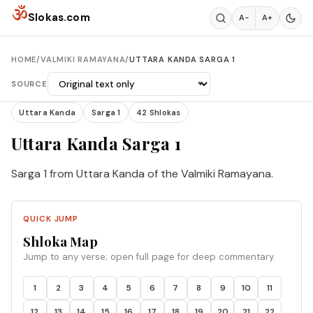
Skip to content
ॐ
Slokas.com
A−
A+
HOME
/
VALMIKI RAMAYANA
/
UTTARA KANDA SARGA 1
SOURCE
Uttara Kanda
Sarga 1
42 Shlokas
Uttara Kanda Sarga 1
Sarga 1 from Uttara Kanda of the Valmiki Ramayana.
QUICK JUMP
Shloka Map
Jump to any verse; open full page for deep commentary.
1
2
3
4
5
6
7
8
9
10
11
12
13
14
15
16
17
18
19
20
21
22