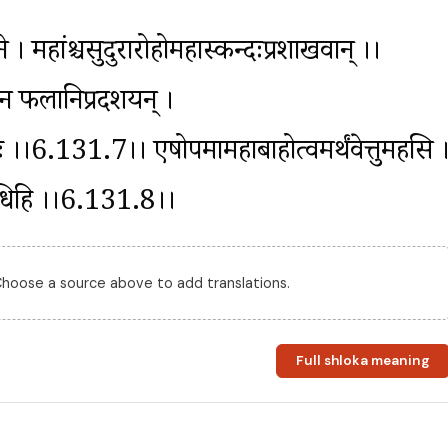
शने । महांश्चसुदुरारोहोमहास्कन्दःप्रशाखवान् ।।
न फलानिप्रदर्शयन् । 
ः ।।6.131.7।। एषोपमामहाबाहोत्वमर्थंवेत्तुमर्हसि ।
न्नशाधिहि ।।6.131.8।।
 Choose a source above to add translations.
Full shloka meaning