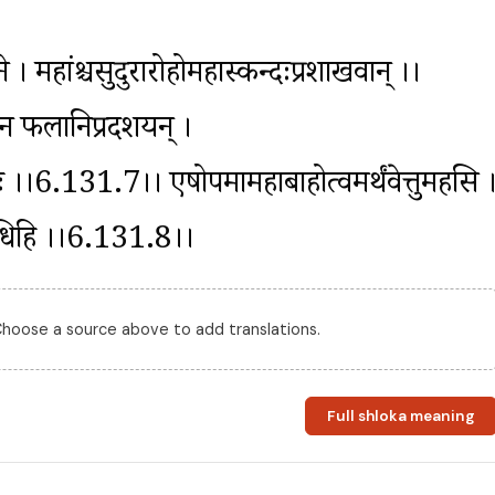
शने । महांश्चसुदुरारोहोमहास्कन्दःप्रशाखवान् ।।
न फलानिप्रदर्शयन् । 
ः ।।6.131.7।। एषोपमामहाबाहोत्वमर्थंवेत्तुमर्हसि ।
न्नशाधिहि ।।6.131.8।।
 Choose a source above to add translations.
Full shloka meaning