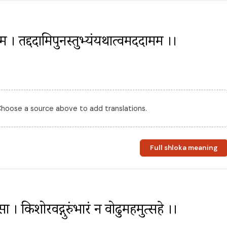
म । तद्ददामिपुनस्तुभ्यंयथात्वमददामम ।।
 Choose a source above to add translations.
Full shloka meaning
 । किशोरवद्गुरुंभारं न वोढुमहमुत्सहे ।।