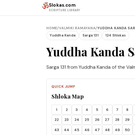
Skip to content
ॐ
Slokas.com
SCRIPTURE LIBRARY
HOME
/
VALMIKI RAMAYANA
/
YUDDHA KANDA SAR
Yuddha Kanda
Sarga 131
124 Shlokas
Yuddha Kanda S
Sarga 131 from Yuddha Kanda of the Val
QUICK JUMP
Shloka Map
1
2
3
4
5
6
7
8
22
23
24
25
26
27
28
29
43
44
45
46
47
48
49
50