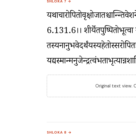
SHLOKA 7 →
यथाचारोपितोवृक्षोजातश्चार्न्न्तिवे
6.131.6।। शीर्येतपुष्पितोभूत्वा 
तस्यनानुभवेदर्थंयस्यहेतोस्सरोपित
यद्यस्मान्मनुजेन्द्रत्वंभर्ताभृत्या
Original text view.
SHLOKA 8 →