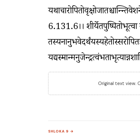
यथाचारोपितोवृक्षोजातश्चार्न्न्तिवे
6.131.6।। शीर्येतपुष्पितोभूत्वा 
तस्यनानुभवेदर्थंयस्यहेतोस्सरोपित
यद्यस्मान्मनुजेन्द्रत्वंभर्ताभृत्या
Original text view.
SHLOKA 9 →