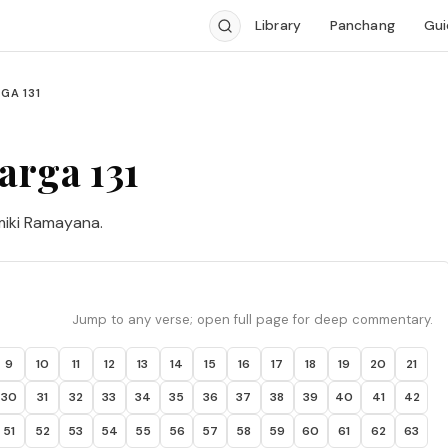
Library
Panchang
Gui
GA 131
arga 131
miki Ramayana.
Jump to any verse; open full page for deep commentary.
9
10
11
12
13
14
15
16
17
18
19
20
21
30
31
32
33
34
35
36
37
38
39
40
41
42
51
52
53
54
55
56
57
58
59
60
61
62
63