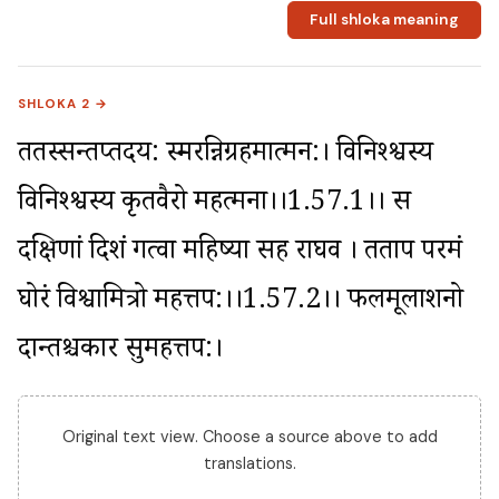
Full shloka meaning
SHLOKA 2 →
ततस्सन्तप्तहृदय: स्मरन्निग्रहमात्मन:। विनिश्श्वस्य 
विनिश्श्वस्य कृतवैरो महत्मना।।1.57.1।। स 
दक्षिणां दिशं गत्वा महिष्या सह राघव । तताप परमं 
घोरं विश्वामित्रो महत्तप:।।1.57.2।। फलमूलाशनो 
दान्तश्चकार सुमहत्तप:।
Original text view. Choose a source above to add
translations.