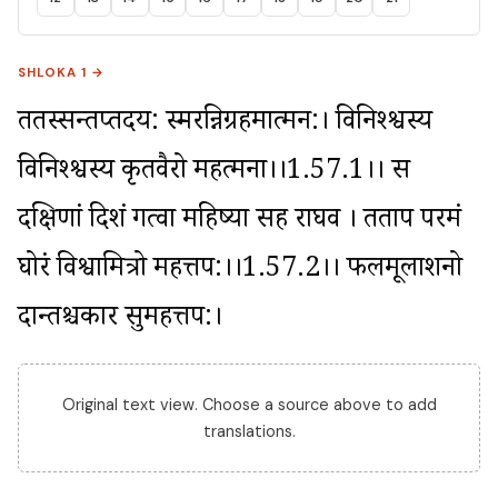
SHLOKA 1 →
ततस्सन्तप्तहृदय: स्मरन्निग्रहमात्मन:। विनिश्श्वस्य 
विनिश्श्वस्य कृतवैरो महत्मना।।1.57.1।। स 
दक्षिणां दिशं गत्वा महिष्या सह राघव । तताप परमं 
घोरं विश्वामित्रो महत्तप:।।1.57.2।। फलमूलाशनो 
दान्तश्चकार सुमहत्तप:।
Original text view. Choose a source above to add
translations.