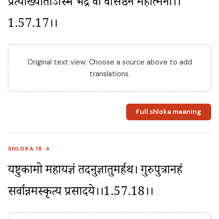
प्रत्याख्यातोऽस्मि भद्रं वो वसिष्ठेन महात्मना।।
1.57.17।।
Original text view. Choose a source above to add
translations.
Full shloka meaning
SHLOKA 18 →
यष्टुकामो महायज्ञं तदनुज्ञातुमर्हथ। गुरुपुत्रानहं 
सर्वान्नमस्कृत्य प्रसादये।।1.57.18।।