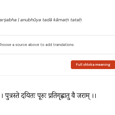
ararṣabha | anubhūya tadā kāmaṃ tataḥ
 Choose a source above to add translations.
Full shloka meaning
् । पुत्रस्ते दयितः पूरुः प्रतिगृह्णातु वै जराम् ।। 