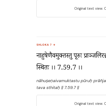
Original text view.
SHLOKA 7 →
नाहुषेणैवमुक्तस्तु पूरुः प्राञ्जलिर
स्थितः ।। 7.59.7 ।।
nāhuṣeṇaivamuktastu pūruḥ prāñjali
tava sthitaḥ || 7.59.7 ||
Original text view.