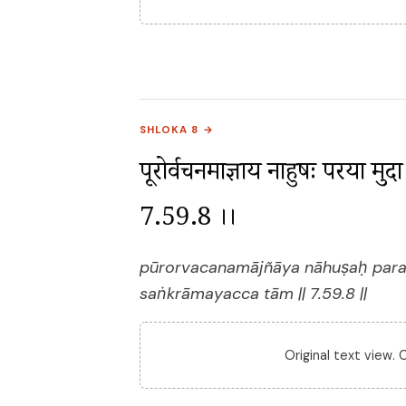
SHLOKA 8 →
पूरोर्वचनमाज्ञाय नाहुषः परया मुदा 
7.59.8 ।।
pūrorvacanamājñāya nāhuṣaḥ para
saṅkrāmayacca tām || 7.59.8 ||
Original text view.