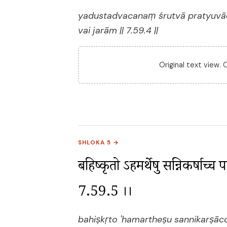
yadustadvacanaṃ śrutvā pratyuvāc
vai jarām || 7.59.4 ||
Original text view.
SHLOKA 5 →
बहिष्कृतो ऽहमर्थेषु सन्निकर्षाच्च प
7.59.5 ।।
bahiṣkṛto 'hamartheṣu sannikarṣācca