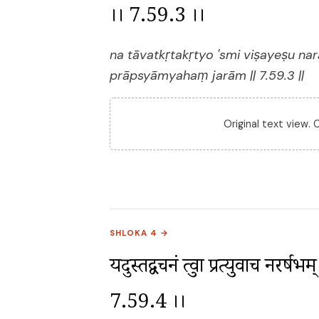
।। 7.59.3 ।।
na tāvatkṛtakṛtyo 'smi viṣayeṣu n
prāpsyāmyahaṃ jarām || 7.59.3 ||
Original text view.
SHLOKA 4 →
यदुस्तद्वचनं श्रुत्वा प्रत्युवाच नरर्षभम
7.59.4 ।।