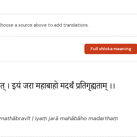
 Choose a source above to add translations.
Full shloka meaning
वीत् । इयं जरा महाबाहो मदर्थं प्रतिगृह्यताम् ।। 
umathābravīt | iyaṃ jarā mahābāho madarthaṃ