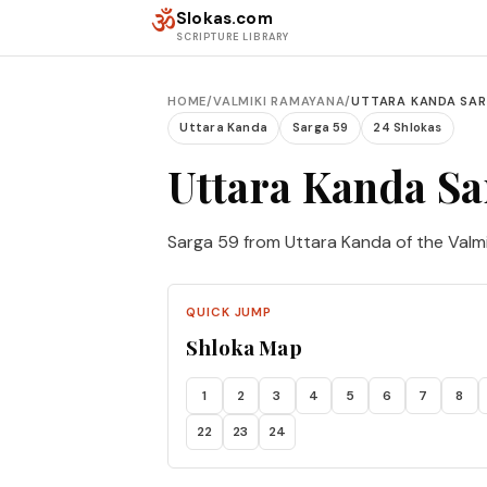
Skip to content
ॐ
Slokas.com
SCRIPTURE LIBRARY
HOME
/
VALMIKI RAMAYANA
/
UTTARA KANDA SAR
Uttara Kanda
Sarga 59
24 Shlokas
Uttara Kanda Sa
Sarga 59 from Uttara Kanda of the Valm
QUICK JUMP
Shloka Map
1
2
3
4
5
6
7
8
22
23
24