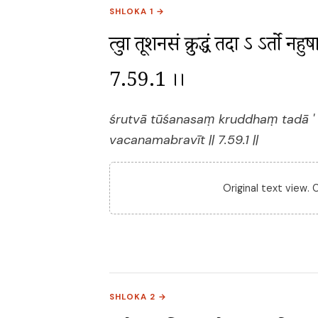
SHLOKA 1 →
श्रुत्वा तूशनसं क्रुद्धं तदा ऽ ऽर्तो 
7.59.1 ।।
śrutvā tūśanasaṃ kruddhaṃ tadā '
vacanamabravīt || 7.59.1 ||
Original text view.
SHLOKA 2 →