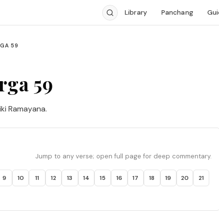
Library
Panchang
Gui
GA 59
rga 59
iki Ramayana.
Jump to any verse; open full page for deep commentary.
9
10
11
12
13
14
15
16
17
18
19
20
21