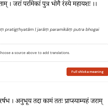
्यताम् । जरां परमिकां पुत्र भोगै रंस्ये महायशः ।। 
 pratigṛhyatām | jarāṃ paramikāṃ putra bhogai
 Choose a source above to add translations.
Full shloka meaning
र्षभ । अनुभूय तदा कामं ततः प्राप्स्याम्यहं जराम् 