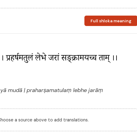
Full shloka meaning
। प्रहर्षमतुलं लेभे जरां सङ्क्रामयच्च ताम् ।। 
yā mudā | praharṣamatulaṃ lebhe jarāṃ
 Choose a source above to add translations.