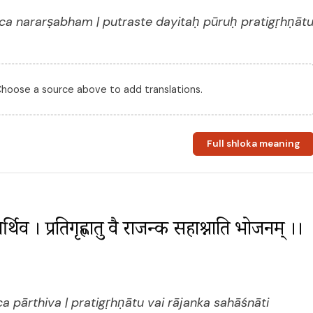
a nararṣabham | putraste dayitaḥ pūruḥ pratigṛhṇāt
 Choose a source above to add translations.
Full shloka meaning
ार्थिव । प्रतिगृह्णातु वै राजन्क सहाश्नाति भोजनम् ।। 
 pārthiva | pratigṛhṇātu vai rājanka sahāśnāti