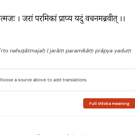
नहुषात्मजः । जरां परमिकां प्राप्य यदुं वचनमब्रवीत् ।। 
 'rto nahuṣātmajaḥ | jarāṃ paramikāṃ prāpya yaduṃ
 Choose a source above to add translations.
Full shloka meaning