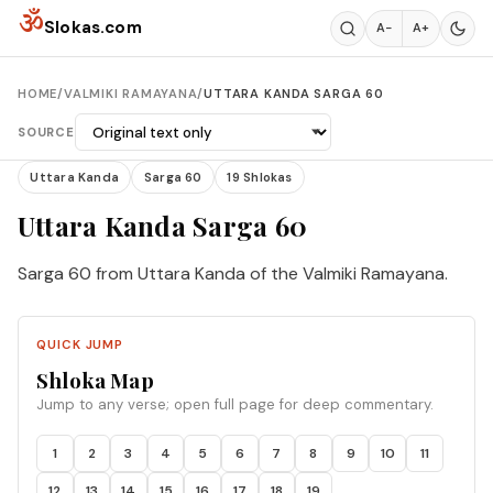
Skip to content
ॐ
Slokas.com
A−
A+
HOME
/
VALMIKI RAMAYANA
/
UTTARA KANDA SARGA 60
SOURCE
Uttara Kanda
Sarga 60
19 Shlokas
Uttara Kanda Sarga 60
Sarga 60 from Uttara Kanda of the Valmiki Ramayana.
QUICK JUMP
Shloka Map
Jump to any verse; open full page for deep commentary.
1
2
3
4
5
6
7
8
9
10
11
12
13
14
15
16
17
18
19