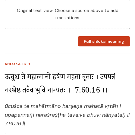
Original text view. Choose a source above to add
translations.
Full shloka meaning
SHLOKA 16 →
ऊचुश्च ते महात्मानो हर्षेण महता वृताः । उपपन्नं 
नरश्रेष्ठ तवैव भुवि नान्यतः ।। 7.60.16 ।।
ūcuśca te mahātmāno harṣeṇa mahatā vṛtāḥ |
upapannaṃ naraśreṣṭha tavaiva bhuvi nānyataḥ ||
7.60.16 ||