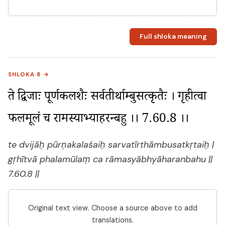
Full shloka meaning
SHLOKA 8 →
ते द्विजाः पूर्णकलशैः सर्वतीर्थाम्बुसत्कृतैः । गृहीत्वा 
फलमूलं च रामस्याभ्याहरन्बहु ।। 7.60.8 ।।
te dvijāḥ pūrṇakalaśaiḥ sarvatīrthāmbusatkṛtaiḥ |
gṛhītvā phalamūlaṃ ca rāmasyābhyāharanbahu ||
7.60.8 ||
Original text view. Choose a source above to add
translations.