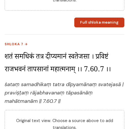
Full shloka meaning
SHLOKA 7 →
शतं समधिकं तत्र दीप्यमानं स्वतेजसा । प्रविष्टं 
राजभवनं तापसानां महात्मनाम् ।। 7.60.7 ।।
śataṃ samadhikaṃ tatra dīpyamānaṃ svatejasā |
praviṣṭaṃ rājabhavanaṃ tāpasānāṃ
mahātmanām || 7.60.7 ||
Original text view. Choose a source above to add
translations.