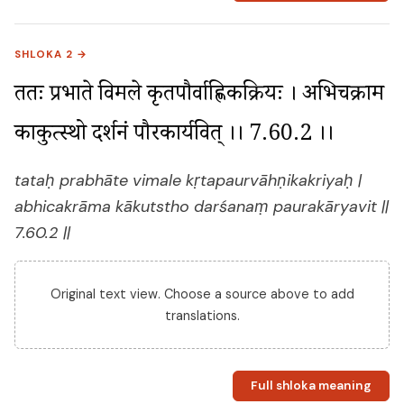
SHLOKA 2 →
ततः प्रभाते विमले कृतपौर्वाह्णिकक्रियः । अभिचक्राम 
काकुत्स्थो दर्शनं पौरकार्यवित् ।। 7.60.2 ।।
tataḥ prabhāte vimale kṛtapaurvāhṇikakriyaḥ |
abhicakrāma kākutstho darśanaṃ paurakāryavit ||
7.60.2 ||
Original text view. Choose a source above to add
translations.
Full shloka meaning