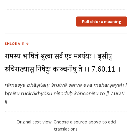
Full shloka meaning
SHLOKA 11 →
रामस्य भाषितं श्रुत्वा सर्व एव महर्षयः । बृसीषु 
रुचिराख्यासु निषेदुः काञ्चनीषु ते ।। 7.60.11 ।।
rāmasya bhāṣitaṃ śrutvā sarva eva maharṣayaḥ |
bṛsīṣu rucirākhyāsu niṣeduḥ kāñcanīṣu te || 7.60.11
||
Original text view. Choose a source above to add
translations.