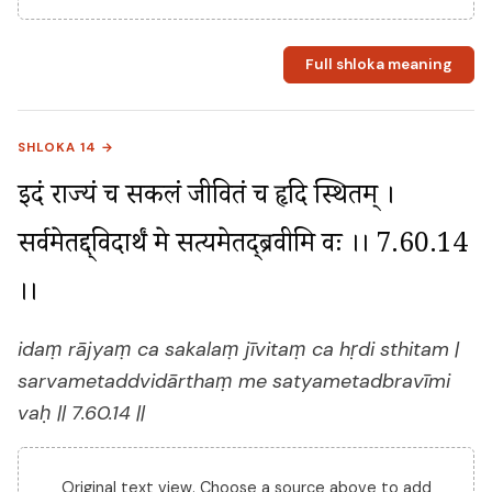
Full shloka meaning
SHLOKA 14 →
इदं राज्यं च सकलं जीवितं च हृदि स्थितम् । 
सर्वमेतद्द्विदार्थं मे सत्यमेतद्ब्रवीमि वः ।। 7.60.14 
।।
idaṃ rājyaṃ ca sakalaṃ jīvitaṃ ca hṛdi sthitam |
sarvametaddvidārthaṃ me satyametadbravīmi
vaḥ || 7.60.14 ||
Original text view. Choose a source above to add