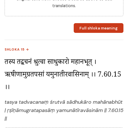
translations.
Full shloka meaning
SHLOKA 15 →
तस्य तद्वचनं श्रुत्वा साधुकारो महानभूत् । 
ऋषीणामुग्रतपसां यमुनातीरवासिनाम् ।। 7.60.15 
।।
tasya tadvacanaṃ śrutvā sādhukāro mahānabhūt
| ṛṣīṇāmugratapasāṃ yamunātīravāsinām || 7.60.15
||