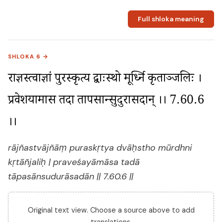
Full shloka meaning
SHLOKA 6 →
राज्ञस्त्वाज्ञां पुरस्कृत्य द्वाःस्थो मूर्ध्नि कृताञ्जलिः । 
प्रवेशयामास तदा तापसान्सुदुरासदान् ।। 7.60.6 
।।
rājñastvājñāṃ puraskṛtya dvāḥstho mūrdhni
kṛtāñjaliḥ | praveśayāmāsa tadā
tāpasānsudurāsadān || 7.60.6 ||
Original text view. Choose a source above to add
translations.