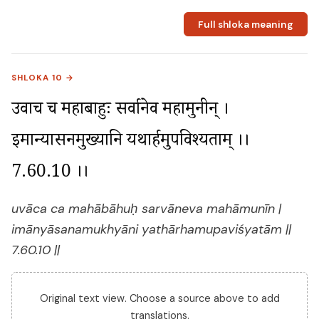
Full shloka meaning
SHLOKA 10 →
उवाच च महाबाहुः सर्वानेव महामुनीन् । 
इमान्यासनमुख्यानि यथार्हमुपविश्यताम् ।। 
7.60.10 ।।
uvāca ca mahābāhuḥ sarvāneva mahāmunīn |
imānyāsanamukhyāni yathārhamupaviśyatām ||
7.60.10 ||
Original text view. Choose a source above to add
translations.