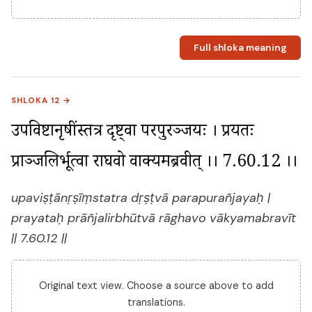
Full shloka meaning
SHLOKA 12 →
उपविष्टानृषींस्तत्र दृष्ट्वा परपुरञ्जयः । प्रयतः 
प्राञ्जलिर्भूत्वा राघवो वाक्यमब्रवीत् ।। 7.60.12 ।।
upaviṣṭānṛṣīṃstatra dṛṣṭvā parapurañjayaḥ |
prayataḥ prāñjalirbhūtvā rāghavo vākyamabravīt
|| 7.60.12 ||
Original text view. Choose a source above to add
translations.