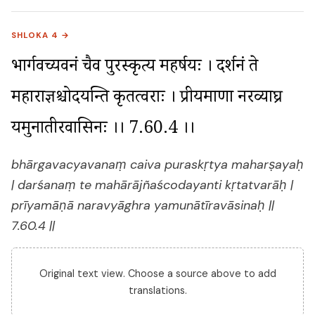
SHLOKA 4 →
भार्गवच्यवनं चैव पुरस्कृत्य महर्षयः । दर्शनं ते 
महाराज्ञश्चोदयन्ति कृतत्वराः । प्रीयमाणा नरव्याघ्र 
यमुनातीरवासिनः ।। 7.60.4 ।।
bhārgavacyavanaṃ caiva puraskṛtya maharṣayaḥ
| darśanaṃ te mahārājñaścodayanti kṛtatvarāḥ |
prīyamāṇā naravyāghra yamunātīravāsinaḥ ||
7.60.4 ||
Original text view. Choose a source above to add
translations.