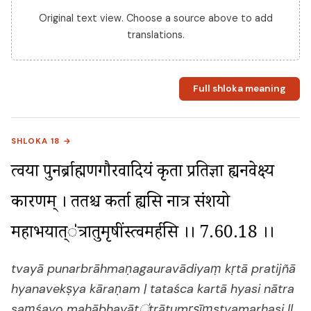
Original text view. Choose a source above to add
translations.
Full shloka meaning
SHLOKA 18 →
त्वया पुनर्ब्राह्मणगौरवादियं कृता प्रतिज्ञा ह्यनवेक्ष्य 
कारणम् । ततश्च कर्ता ह्यसि नात्र संशयो 
महाभयात्ऺत्रातुमृषींस्त्वमर्हसि ।। 7.60.18 ।।
tvayā punarbrāhmaṇagauravādiyaṃ kṛtā pratijñā
hyanavekṣya kāraṇam | tataśca kartā hyasi nātra
saṃśayo mahābhayātऺtrātumṛṣīṃstvamarhasi ||