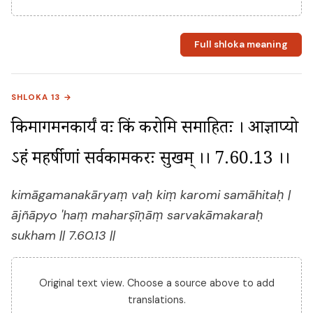
Full shloka meaning
SHLOKA 13 →
किमागमनकार्यं वः किं करोमि समाहितः । आज्ञाप्यो 
ऽहं महर्षीणां सर्वकामकरः सुखम् ।। 7.60.13 ।।
kimāgamanakāryaṃ vaḥ kiṃ karomi samāhitaḥ |
ājñāpyo 'haṃ maharṣīṇāṃ sarvakāmakaraḥ
sukham || 7.60.13 ||
Original text view. Choose a source above to add
translations.