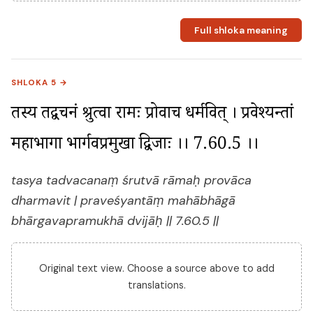
Full shloka meaning
SHLOKA 5 →
तस्य तद्वचनं श्रुत्वा रामः प्रोवाच धर्मवित् । प्रवेश्यन्तां 
महाभागा भार्गवप्रमुखा द्विजाः ।। 7.60.5 ।।
tasya tadvacanaṃ śrutvā rāmaḥ provāca
dharmavit | praveśyantāṃ mahābhāgā
bhārgavapramukhā dvijāḥ || 7.60.5 ||
Original text view. Choose a source above to add
translations.