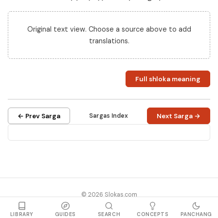
Original text view. Choose a source above to add
translations.
Full shloka meaning
← Prev Sarga
Sargas Index
Next Sarga →
© 2026 Slokas.com
Library
Guides
Concepts
About
Contact
Sitemap
LIBRARY
GUIDES
SEARCH
CONCEPTS
PANCHANG