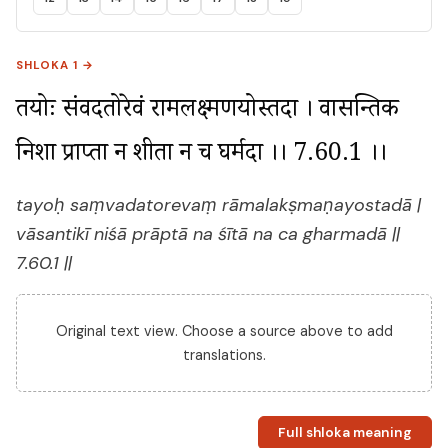
SHLOKA 1 →
तयोः संवदतोरेवं रामलक्ष्मणयोस्तदा । वासन्तिकी 
निशा प्राप्ता न शीता न च घर्मदा ।। 7.60.1 ।।
tayoḥ saṃvadatorevaṃ rāmalakṣmaṇayostadā |
vāsantikī niśā prāptā na śītā na ca gharmadā ||
7.60.1 ||
Original text view. Choose a source above to add
translations.
Full shloka meaning