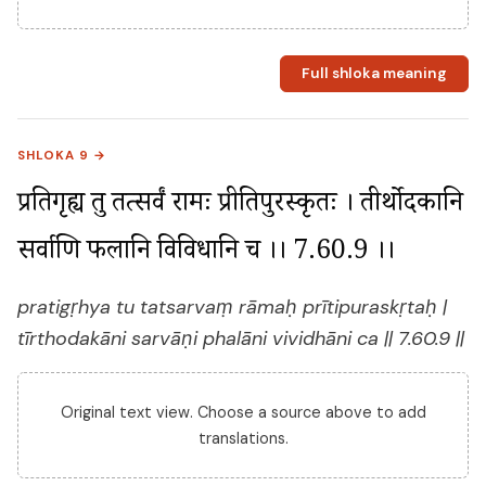
Full shloka meaning
SHLOKA 9 →
प्रतिगृह्य तु तत्सर्वं रामः प्रीतिपुरस्कृतः । तीर्थोदकानि 
सर्वाणि फलानि विविधानि च ।। 7.60.9 ।।
pratigṛhya tu tatsarvaṃ rāmaḥ prītipuraskṛtaḥ |
tīrthodakāni sarvāṇi phalāni vividhāni ca || 7.60.9 ||
Original text view. Choose a source above to add
translations.