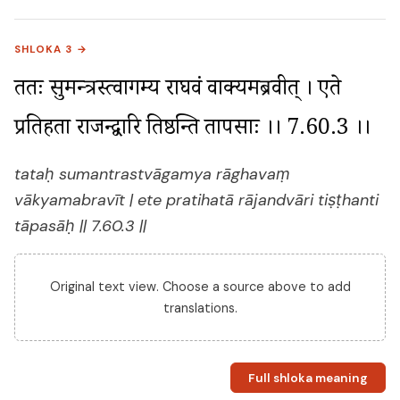
SHLOKA 3 →
ततः सुमन्त्रस्त्वागम्य राघवं वाक्यमब्रवीत् । एते 
प्रतिहता राजन्द्वारि तिष्ठन्ति तापसाः ।। 7.60.3 ।।
tataḥ sumantrastvāgamya rāghavaṃ
vākyamabravīt | ete pratihatā rājandvāri tiṣṭhanti
tāpasāḥ || 7.60.3 ||
Original text view. Choose a source above to add
translations.
Full shloka meaning