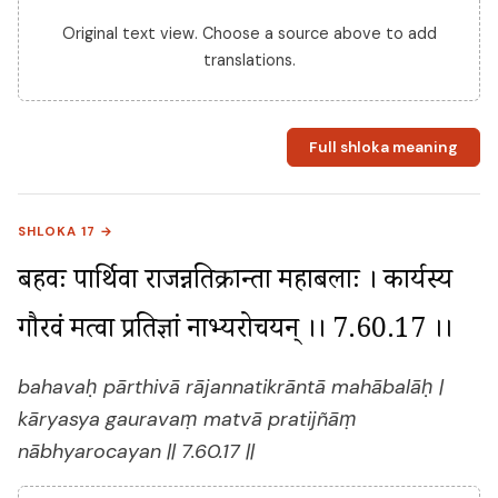
Original text view. Choose a source above to add
translations.
Full shloka meaning
SHLOKA 17 →
बहवः पार्थिवा राजन्नतिक्रान्ता महाबलाः । कार्यस्य 
गौरवं मत्वा प्रतिज्ञां नाभ्यरोचयन् ।। 7.60.17 ।।
bahavaḥ pārthivā rājannatikrāntā mahābalāḥ |
kāryasya gauravaṃ matvā pratijñāṃ
nābhyarocayan || 7.60.17 ||