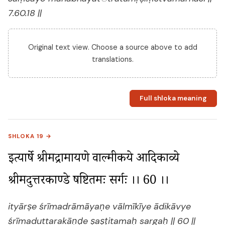
7.60.18 ||
Original text view. Choose a source above to add
translations.
Full shloka meaning
SHLOKA 19 →
इत्यार्षे श्रीमद्रामायणे वाल्मीकीये आदिकाव्ये 
श्रीमदुत्तरकाण्डे षष्टितमः सर्गः ।। 60 ।।
ityārṣe śrīmadrāmāyaṇe vālmīkīye ādikāvye
śrīmaduttarakāṇḍe ṣaṣṭitamaḥ sargaḥ || 60 ||