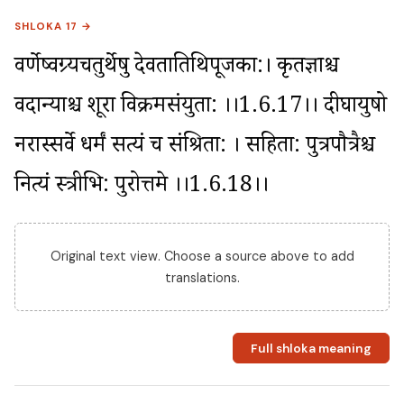
SHLOKA 17 →
वर्णेष्वग्र्यचतुर्थेषु देवतातिथिपूजका:। कृतज्ञाश्च 
वदान्याश्च शूरा विक्रमसंयुता: ।।1.6.17।। दीर्घायुषो 
नरास्सर्वे धर्मं सत्यं च संश्रिता: । सहिता: पुत्रपौत्रैश्च 
नित्यं स्त्रीभि: पुरोत्तमे ।।1.6.18।।
Original text view. Choose a source above to add
translations.
Full shloka meaning