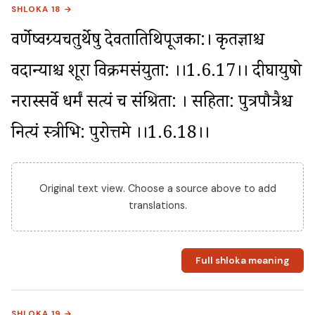
SHLOKA 18 →
वर्णेष्वग्र्यचतुर्थेषु देवतातिथिपूजका:। कृतज्ञाश्च 
वदान्याश्च शूरा विक्रमसंयुता: ।।1.6.17।। दीर्घायुषो 
नरास्सर्वे धर्मं सत्यं च संश्रिता: । सहिता: पुत्रपौत्रैश्च 
नित्यं स्त्रीभि: पुरोत्तमे ।।1.6.18।।
Original text view. Choose a source above to add
translations.
Full shloka meaning
SHLOKA 19 →