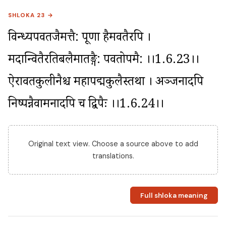
SHLOKA 23 →
विन्ध्यपर्वतजैर्मत्तै: पूर्णा हैमवतैरपि । 
मदान्वितैरतिबलैर्मातङ्गै: पर्वतोपमै: ।।1.6.23।। 
ऐरावतकुलीनैश्च महापद्मकुलैस्तथा । अञ्जनादपि 
निष्पन्नैर्वामनादपि च द्विपैः ।।1.6.24।।
Original text view. Choose a source above to add
translations.
Full shloka meaning