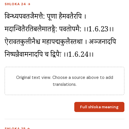
SHLOKA 24 →
विन्ध्यपर्वतजैर्मत्तै: पूर्णा हैमवतैरपि । 
मदान्वितैरतिबलैर्मातङ्गै: पर्वतोपमै: ।।1.6.23।। 
ऐरावतकुलीनैश्च महापद्मकुलैस्तथा । अञ्जनादपि 
निष्पन्नैर्वामनादपि च द्विपैः ।।1.6.24।।
Original text view. Choose a source above to add
translations.
Full shloka meaning
SHLOKA 25 →