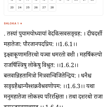
23
24
25
26
27
28
SHLOKA 1 →
. तस्यां पुर्यामयोध्यायां वेदवित्सर्वसङ्ग्रह: । दीर्घदर्शी 
महातेजा: पौरजानपदप्रिय: ।।1.6.1।। 
इक्ष्वाकूणामतिरथो यज्वा धर्मरतो वशी । महर्षिकल्पो 
राजर्षिस्त्रिषु लोकेषु विश्रुत: ।।1.6.2।। 
बलवान्निहतामित्रो मित्रवान्विजितेन्द्रिय: । धनैश्च 
सङ्ग्रहैश्चान्यैश्शक्रवैश्रवणोपम: ।।1.6.3।। यथा 
मनुर्महातेजा लोकस्य परिरक्षिता । तथा दशरथो राजा 