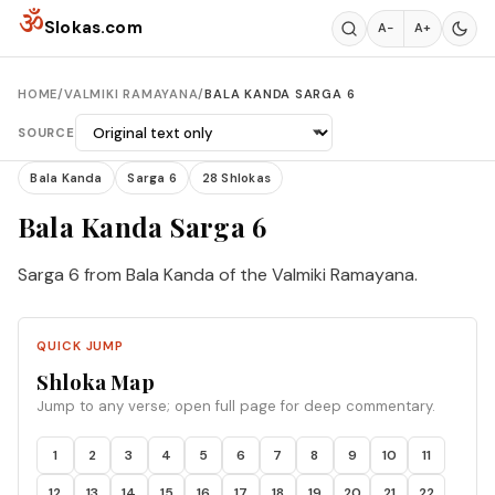
Skip to content
ॐ
Slokas.com
A−
A+
HOME
/
VALMIKI RAMAYANA
/
BALA KANDA SARGA 6
SOURCE
Bala Kanda
Sarga 6
28 Shlokas
Bala Kanda Sarga 6
Sarga 6 from Bala Kanda of the Valmiki Ramayana.
QUICK JUMP
Shloka Map
Jump to any verse; open full page for deep commentary.
1
2
3
4
5
6
7
8
9
10
11
12
13
14
15
16
17
18
19
20
21
22