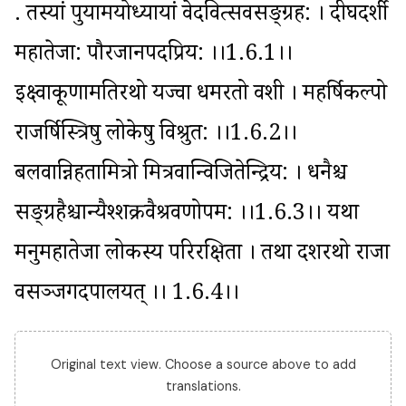
. तस्यां पुर्यामयोध्यायां वेदवित्सर्वसङ्ग्रह: । दीर्घदर्शी 
महातेजा: पौरजानपदप्रिय: ।।1.6.1।। 
इक्ष्वाकूणामतिरथो यज्वा धर्मरतो वशी । महर्षिकल्पो 
राजर्षिस्त्रिषु लोकेषु विश्रुत: ।।1.6.2।। 
बलवान्निहतामित्रो मित्रवान्विजितेन्द्रिय: । धनैश्च 
सङ्ग्रहैश्चान्यैश्शक्रवैश्रवणोपम: ।।1.6.3।। यथा 
मनुर्महातेजा लोकस्य परिरक्षिता । तथा दशरथो राजा 
वसञ्जगदपालयत् ।। 1.6.4।।
Original text view. Choose a source above to add
translations.