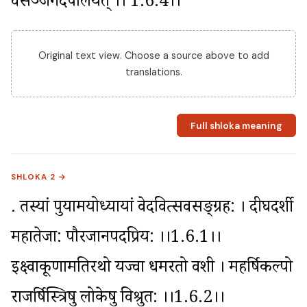
वसञ्जगदपालयत् ।। 1.6.4।।
Original text view. Choose a source above to add
translations.
Full shloka meaning
SHLOKA 2 →
. तस्यां पुर्यामयोध्यायां वेदवित्सर्वसङ्ग्रह: । दीर्घदर्शी 
महातेजा: पौरजानपदप्रिय: ।।1.6.1।। 
इक्ष्वाकूणामतिरथो यज्वा धर्मरतो वशी । महर्षिकल्पो 
राजर्षिस्त्रिषु लोकेषु विश्रुत: ।।1.6.2।। 