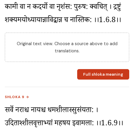
कामी वा न कदर्यो वा नृशंस: पुरुष: क्वचित् । द्रष्टुं 
शक्यमयोध्यायान्नाविद्वान्न च नास्तिक: ।।1.6.8।।
Original text view. Choose a source above to add
translations.
Full shloka meaning
SHLOKA 9 →
सर्वे नराश्च नार्यश्च धर्मशीलास्सुसंयता: । 
उदिताश्शीलवृत्ताभ्यां महर्षय इवामला: ।।1.6.9।।