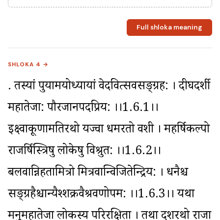
Full shloka meaning
SHLOKA 4 →
. तस्यां पुर्यामयोध्यायां वेदवित्सर्वसङ्ग्रह: । दीर्घदर्शी 
महातेजा: पौरजानपदप्रिय: ।।1.6.1।। 
इक्ष्वाकूणामतिरथो यज्वा धर्मरतो वशी । महर्षिकल्पो 
राजर्षिस्त्रिषु लोकेषु विश्रुत: ।।1.6.2।। 
बलवान्निहतामित्रो मित्रवान्विजितेन्द्रिय: । धनैश्च 
सङ्ग्रहैश्चान्यैश्शक्रवैश्रवणोपम: ।।1.6.3।। यथा 
मनुर्महातेजा लोकस्य परिरक्षिता । तथा दशरथो राजा 