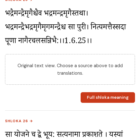
भद्रैर्मन्द्रैर्मृगैश्चैव भद्रमन्द्रमृगैस्तथा। 
भद्रमन्द्रैर्भद्रमृगैर्मृगमन्द्रैश्च सा पुरी। नित्यमत्तैस्सदा 
पूर्णा नागैरचलसन्निभै:।।1.6.25।।
Original text view. Choose a source above to add
translations.
Full shloka meaning
SHLOKA 26 →
सा योजने च द्वे भूय: सत्यनामा प्रकाशते । यस्यां 