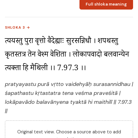
Full shloka meaning
SHLOKA 3 →
प्रत्ययस्तु पुरा वृत्तो वैदेह्याः सुरसन्निधौ । शपथस्तु 
कृतस्तत्र तेन वेश्म प्रवेशिता । लोकापवादो बलवान्येन 
त्यक्ता हि मैथिली ।। 7.97.3 ।।
pratyayastu purā vṛtto vaidehyāḥ surasannidhau |
śapathastu kṛtastatra tena veśma praveśitā |
lokāpavādo balavānyena tyaktā hi maithilī || 7.97.3
||
Original text view. Choose a source above to add