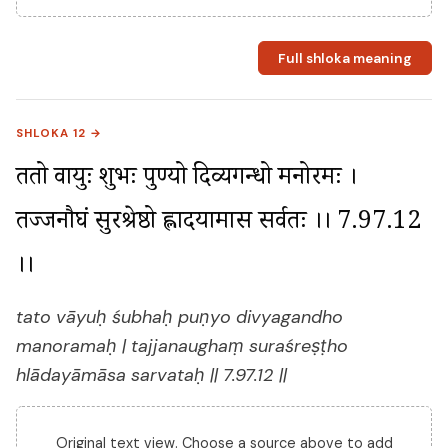
Full shloka meaning
SHLOKA 12 →
ततो वायुः शुभः पुण्यो दिव्यगन्धो मनोरमः । 
तज्जनौघं सुरश्रेष्ठो ह्लादयामास सर्वतः ।। 7.97.12 
।।
tato vāyuḥ śubhaḥ puṇyo divyagandho
manoramaḥ | tajjanaughaṃ suraśreṣṭho
hlādayāmāsa sarvataḥ || 7.97.12 ||
Original text view. Choose a source above to add