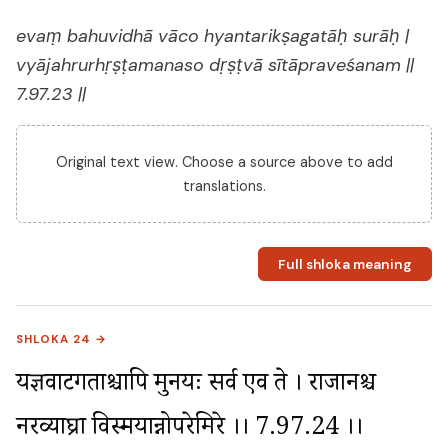
evaṃ bahuvidhā vāco hyantarikṣagatāḥ surāḥ |
vyājahrurhṛṣṭamanaso dṛṣṭvā sītāpraveśanam ||
7.97.23 ||
Original text view. Choose a source above to add
translations.
Full shloka meaning
SHLOKA 24 →
यज्ञवाटगताश्चापि मुनयः सर्व एव ते । राजानश्च 
नरव्याघ्रा विस्मयान्नोपरेमिरे ।। 7.97.24 ।।