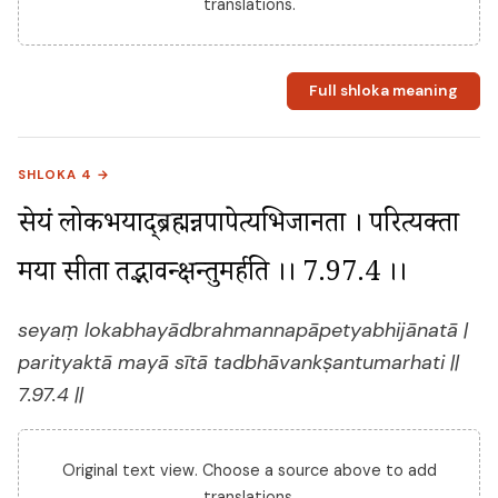
translations.
Full shloka meaning
SHLOKA 4 →
सेयं लोकभयाद्ब्रह्मन्नपापेत्यभिजानता । परित्यक्ता 
मया सीता तद्भावन्क्षन्तुमर्हति ।। 7.97.4 ।।
seyaṃ lokabhayādbrahmannapāpetyabhijānatā |
parityaktā mayā sītā tadbhāvankṣantumarhati ||
7.97.4 ||
Original text view. Choose a source above to add
translations.