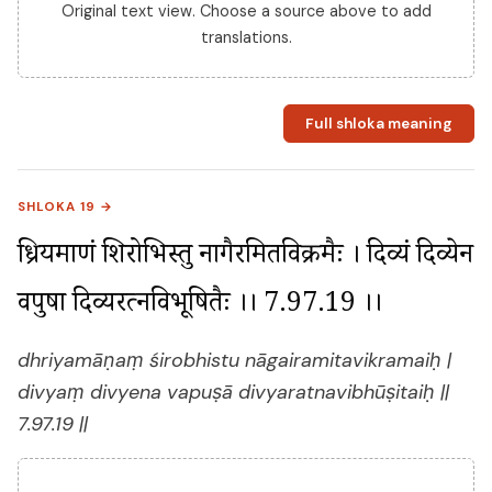
Original text view. Choose a source above to add
translations.
Full shloka meaning
SHLOKA 19 →
ध्रियमाणं शिरोभिस्तु नागैरमितविक्रमैः । दिव्यं दिव्येन 
वपुषा दिव्यरत्नविभूषितैः ।। 7.97.19 ।।
dhriyamāṇaṃ śirobhistu nāgairamitavikramaiḥ |
divyaṃ divyena vapuṣā divyaratnavibhūṣitaiḥ ||
7.97.19 ||