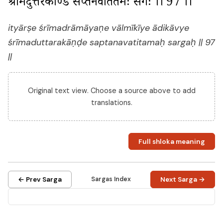
श्रीमदुत्तरकाण्डे सप्तनवतितमः सर्गः ।। 97 ।।
ityārṣe śrīmadrāmāyaṇe vālmīkīye ādikāvye
śrīmaduttarakāṇḍe saptanavatitamaḥ sargaḥ || 97
||
Original text view. Choose a source above to add
translations.
Full shloka meaning
← Prev Sarga
Sargas Index
Next Sarga →