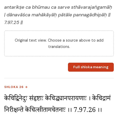
antarikṣe ca bhūmau ca sarve sthāvarajaṅgamāḥ
| dānavāśca mahākāyāḥ pātāle pannagādhipāḥ ||
7.97.25 ||
Original text view. Choose a source above to add
translations.
Full shloka meaning
SHLOKA 26 →
केचिद्विनेदुः संहृष्टाः केचिद्ध्यानपरायणाः । केचिद्रामं 
निरीक्षन्ते केचित्सीतामचेतनाः ।। 7.97.26 ।।