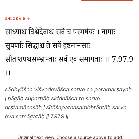
SHLOKA 9 →
साध्याश्च विश्वेदेवाश्च सर्वे च परमर्षयः । नागाः 
सुपर्णाः सिद्धाश्च ते सर्वे हृष्टमानसाः । 
सीताशपथसम्भ्रान्ताः सर्व एव समागताः ।। 7.97.9 
।।
sādhyāśca viśvedevāśca sarve ca paramarṣayaḥ
| nāgāḥ suparṇāḥ siddhāśca te sarve
hṛṣṭamānasāḥ | sītāśapathasambhrāntāḥ sarva
eva samāgatāḥ || 7.97.9 ||
Original text view. Choose a source above to add