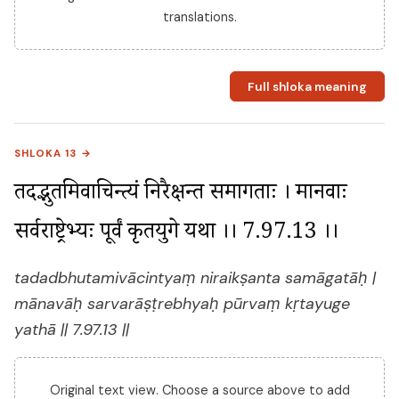
translations.
Full shloka meaning
SHLOKA 13 →
तदद्भुतमिवाचिन्त्यं निरैक्षन्त समागताः । मानवाः 
सर्वराष्ट्रेभ्यः पूर्वं कृतयुगे यथा ।। 7.97.13 ।।
tadadbhutamivācintyaṃ niraikṣanta samāgatāḥ |
mānavāḥ sarvarāṣṭrebhyaḥ pūrvaṃ kṛtayuge
yathā || 7.97.13 ||
Original text view. Choose a source above to add