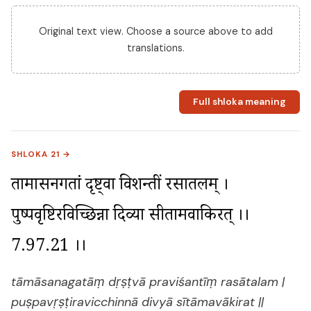
Original text view. Choose a source above to add
translations.
Full shloka meaning
SHLOKA 21 →
तामासनगतां दृष्ट्वा प्रविशन्तीं रसातलम् । 
पुष्पवृष्टिरविच्छिन्ना दिव्या सीतामवाकिरत् ।। 
7.97.21 ।।
tāmāsanagatāṃ dṛṣṭvā praviśantīṃ rasātalam |
puṣpavṛṣṭiravicchinnā divyā sītāmavākirat ||