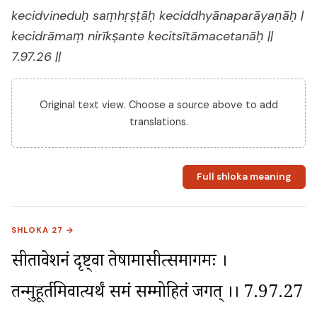
kecidvineduḥ saṃhṛṣṭāḥ keciddhyānaparāyaṇāḥ |
kecidrāmaṃ nirīkṣante kecitsītāmacetanāḥ ||
7.97.26 ||
Original text view. Choose a source above to add
translations.
Full shloka meaning
SHLOKA 27 →
सीताप्रवेशनं दृष्ट्वा तेषामासीत्समागमः । 
तन्मुहूर्तमिवात्यर्थं समं सम्मोहितं जगत् ।। 7.97.27 