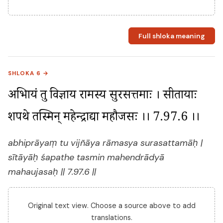
Full shloka meaning
SHLOKA 6 →
अभिप्रायं तु विज्ञाय रामस्य सुरसत्तमाः । सीतायाः 
शपथे तस्मिन् महेन्द्राद्या महौजसः ।। 7.97.6 ।।
abhiprāyaṃ tu vijñāya rāmasya surasattamāḥ |
sītāyāḥ śapathe tasmin mahendrādyā
mahaujasaḥ || 7.97.6 ||
Original text view. Choose a source above to add
translations.