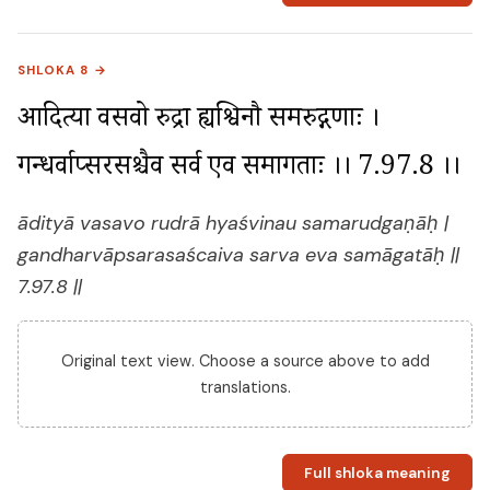
SHLOKA 8 →
आदित्या वसवो रुद्रा ह्यश्विनौ समरुद्गणाः । 
गन्धर्वाप्सरसश्चैव सर्व एव समागताः ।। 7.97.8 ।।
ādityā vasavo rudrā hyaśvinau samarudgaṇāḥ |
gandharvāpsarasaścaiva sarva eva samāgatāḥ ||
7.97.8 ||
Original text view. Choose a source above to add
translations.
Full shloka meaning