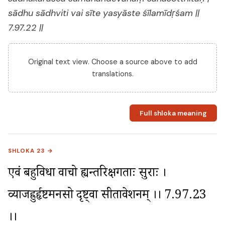
sādhu sādhviti vai sīte yasyāste śīlamīdṛśam ||
7.97.22 ||
Original text view. Choose a source above to add
translations.
Full shloka meaning
SHLOKA 23 →
एवं बहुविधा वाचो ह्यन्तरिक्षगताः सुराः । 
व्याजह्रुर्हृष्टमनसो दृष्ट्वा सीताप्रवेशनम् ।। 7.97.23 
।।