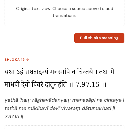
Original text view. Choose a source above to add
translations.
Full shloka meaning
SHLOKA 15 →
यथा ऽहं राघवादन्यं मनसापि न चिन्तये । तथा मे 
माधवी देवी विवरं दातुमर्हति ।। 7.97.15 ।।
yathā 'haṃ rāghavādanyaṃ manasāpi na cintaye |
tathā me mādhavī devī vivaraṃ dātumarhati ||
7.97.15 ||