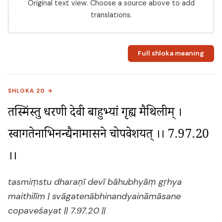
Original text view. Choose a source above to add
translations.
Full shloka meaning
SHLOKA 20 →
तस्मिंस्तु धरणी देवी बाहुभ्यां गृह्य मैथिलीम् । 
स्वागतेनाभिनन्द्यैनामासने चोपवेशयत् ।। 7.97.20 
।।
tasmiṃstu dharaṇī devī bāhubhyāṃ gṛhya
maithilīm | svāgatenābhinandyaināmāsane
copaveśayat || 7.97.20 ||