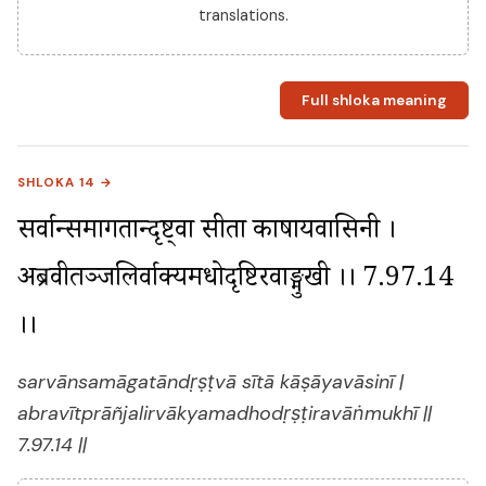
translations.
Full shloka meaning
SHLOKA 14 →
सर्वान्समागतान्दृष्ट्वा सीता काषायवासिनी । 
अब्रवीत्प्राञ्जलिर्वाक्यमधोदृष्टिरवाङ्मुखी ।। 7.97.14 
।।
sarvānsamāgatāndṛṣṭvā sītā kāṣāyavāsinī |
abravītprāñjalirvākyamadhodṛṣṭiravāṅmukhī ||
7.97.14 ||