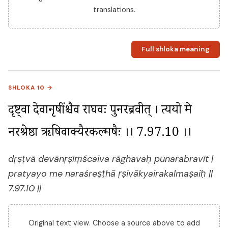
translations.
Full shloka meaning
SHLOKA 10 →
दृष्ट्वा देवानृषींश्चैव राघवः पुनरब्रवीत् । प्रत्ययो मे 
नरश्रेष्ठा ऋषिवाक्यैरकल्मषैः ।। 7.97.10 ।।
dṛṣṭvā devānṛṣīṃścaiva rāghavaḥ punarabravīt |
pratyayo me naraśreṣṭhā ṛṣivākyairakalmaṣaiḥ ||
7.97.10 ||
Original text view. Choose a source above to add