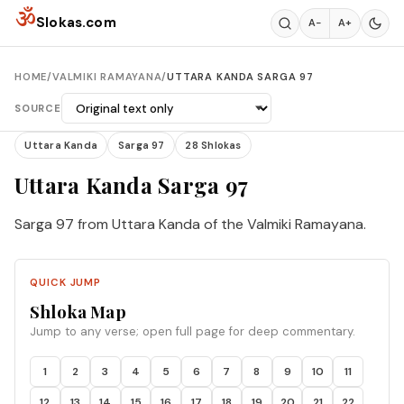
Skip to content
ॐ
Slokas.com
A−
A+
HOME
/
VALMIKI RAMAYANA
/
UTTARA KANDA SARGA 97
SOURCE
Uttara Kanda
Sarga 97
28 Shlokas
Uttara Kanda Sarga 97
Sarga 97 from Uttara Kanda of the Valmiki Ramayana.
QUICK JUMP
Shloka Map
Jump to any verse; open full page for deep commentary.
1
2
3
4
5
6
7
8
9
10
11
12
13
14
15
16
17
18
19
20
21
22