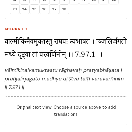
23
24
25
26
27
28
SHLOKA 1 →
वाल्मीकिनैवमुक्तस्तु राघवः प्रत्यभाषत । प्राञ्जलिर्जगतो 
मध्ये दृष्ट्वा तां वरवर्णिनीम् ।। 7.97.1 ।।
vālmīkinaivamuktastu rāghavaḥ pratyabhāṣata |
prāñjalirjagato madhye dṛṣṭvā tāṃ varavarṇinīm
|| 7.97.1 ||
Original text view. Choose a source above to add
translations.