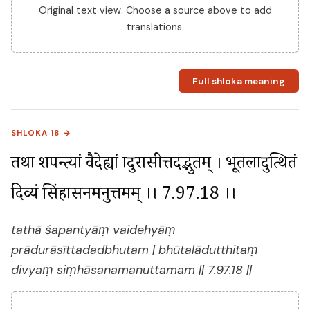
Original text view. Choose a source above to add
translations.
Full shloka meaning
SHLOKA 18 →
तथा शपन्त्यां वैदेह्यां प्रादुरासीत्तदद्भुतम् । भूतलादुत्थितं 
दिव्यं सिंहासनमनुत्तमम् ।। 7.97.18 ।।
tathā śapantyāṃ vaidehyāṃ
prādurāsīttadadbhutam | bhūtalādutthitaṃ
divyaṃ siṃhāsanamanuttamam || 7.97.18 ||