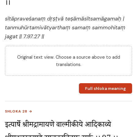
।।
sītāpraveśanaṃ dṛṣṭvā teṣāmāsītsamāgamaḥ |
tanmuhūrtamivātyarthaṃ samaṃ sammohitaṃ
jagat || 7.97.27 ||
Original text view. Choose a source above to add
translations.
Full shloka meaning
SHLOKA 28 →
इत्यार्षे श्रीमद्रामायणे वाल्मीकीये आदिकाव्ये 