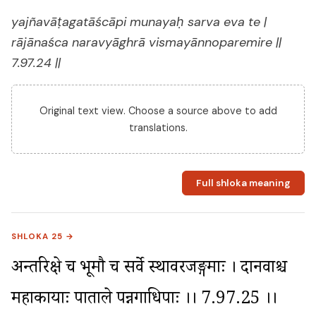
yajñavāṭagatāścāpi munayaḥ sarva eva te |
rājānaśca naravyāghrā vismayānnoparemire ||
7.97.24 ||
Original text view. Choose a source above to add
translations.
Full shloka meaning
SHLOKA 25 →
अन्तरिक्षे च भूमौ च सर्वे स्थावरजङ्गमाः । दानवाश्च 
महाकायाः पाताले पन्नगाधिपाः ।। 7.97.25 ।।