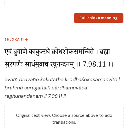
Full shloka meaning
SHLOKA 11 →
एवं ब्रुवाणे काकुत्स्थे क्रोधशोकसमन्विते । ब्रह्मा 
सुरगणैः सार्धमुवाच रघुनन्दनम् ।। 7.98.11 ।।
evaṃ bruvāṇe kākutsthe krodhaśokasamanvite |
brahmā suragaṇaiḥ sārdhamuvāca
raghunandanam || 7.98.11 ||
Original text view. Choose a source above to add
translations.