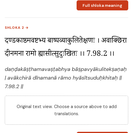
Full shloka meaning
SHLOKA 2 →
दण्डकाष्ठमवष्टभ्य बाष्पव्याकुलितेक्षणः । अवाक्छिरा 
दीनमना रामो ह्यासीत्सुदुःखितः ।। 7.98.2 ।।
daṇḍakāṣṭhamavaṣṭabhya bāṣpavyākulitekṣaṇaḥ
| avākchirā dīnamanā rāmo hyāsītsuduḥkhitaḥ ||
7.98.2 ||
Original text view. Choose a source above to add
translations.