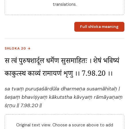
translations.
Full shloka meaning
SHLOKA 20 →
स त्वं पुरुषशार्दूल धर्मेण सुसमाहितः । शेषं भविष्यं 
काकुत्स्थ काव्यं रामायणं शृणु ।। 7.98.20 ।।
sa tvaṃ puruṣaśārdūla dharmeṇa susamāhitaḥ |
śeṣaṃ bhaviṣyaṃ kākutstha kāvyaṃ rāmāyaṇaṃ
śṛṇu || 7.98.20 ||
Original text view. Choose a source above to add