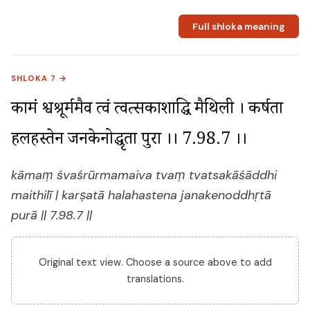
Full shloka meaning
SHLOKA 7 →
कामं श्वश्रूर्ममैव त्वं त्वत्सकाशाद्धि मैथिली । कर्षता 
हलहस्तेन जनकेनोद्धृता पुरा ।। 7.98.7 ।।
kāmaṃ śvaśrūrmamaiva tvaṃ tvatsakāśāddhi
maithilī | karṣatā halahastena janakenoddhṛtā
purā || 7.98.7 ||
Original text view. Choose a source above to add
translations.