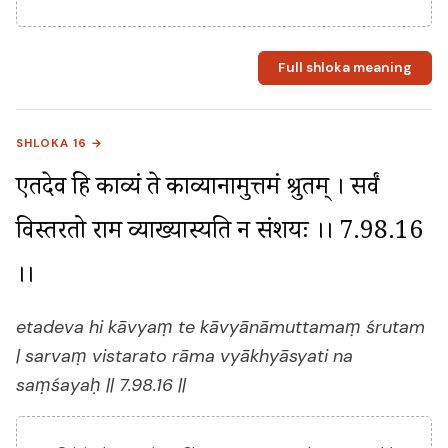
Full shloka meaning
SHLOKA 16 →
एतदेव हि काव्यं ते काव्यानामुत्तमं श्रुतम् । सर्वं 
विस्तरतो राम व्याख्यास्यति न संशयः ।। 7.98.16 
।।
etadeva hi kāvyaṃ te kāvyānāmuttamaṃ śrutam
| sarvaṃ vistarato rāma vyākhyāsyati na
saṃśayaḥ || 7.98.16 ||