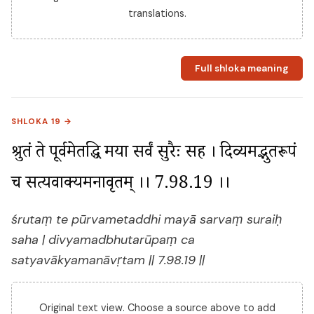
translations.
Full shloka meaning
SHLOKA 19 →
श्रुतं ते पूर्वमेतद्धि मया सर्वं सुरैः सह । दिव्यमद्भुतरूपं 
च सत्यवाक्यमनावृतम् ।। 7.98.19 ।।
śrutaṃ te pūrvametaddhi mayā sarvaṃ suraiḥ
saha | divyamadbhutarūpaṃ ca
satyavākyamanāvṛtam || 7.98.19 ||
Original text view. Choose a source above to add