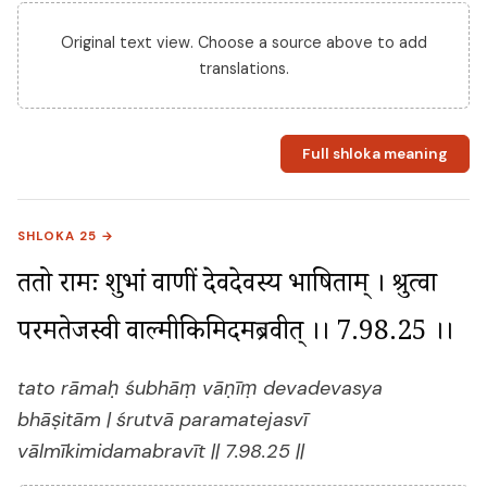
Original text view. Choose a source above to add
translations.
Full shloka meaning
SHLOKA 25 →
ततो रामः शुभां वाणीं देवदेवस्य भाषिताम् । श्रुत्वा 
परमतेजस्वी वाल्मीकिमिदमब्रवीत् ।। 7.98.25 ।।
tato rāmaḥ śubhāṃ vāṇīṃ devadevasya
bhāṣitām | śrutvā paramatejasvī
vālmīkimidamabravīt || 7.98.25 ||