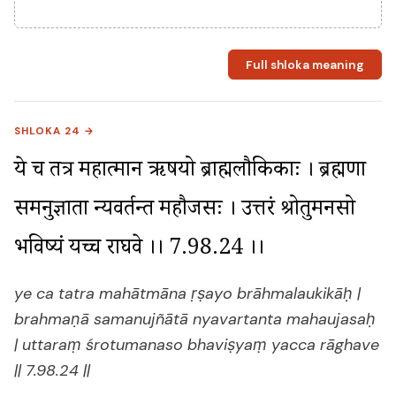
Full shloka meaning
SHLOKA 24 →
ये च तत्र महात्मान ऋषयो ब्राह्मलौकिकाः । ब्रह्मणा 
समनुज्ञाता न्यवर्तन्त महौजसः । उत्तरं श्रोतुमनसो 
भविष्यं यच्च राघवे ।। 7.98.24 ।।
ye ca tatra mahātmāna ṛṣayo brāhmalaukikāḥ |
brahmaṇā samanujñātā nyavartanta mahaujasaḥ
| uttaraṃ śrotumanaso bhaviṣyaṃ yacca rāghave
|| 7.98.24 ||