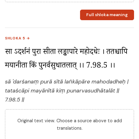
Full shloka meaning
SHLOKA 5 →
सा ऽदर्शनं पुरा सीता लङ्कापारे महोदधेः । ततश्चापि 
मयानीता किं पुनर्वसुधातलात् ।। 7.98.5 ।।
sā 'darśanaṃ purā sītā laṅkāpāre mahodadheḥ |
tataścāpi mayānītā kiṃ punarvasudhātalāt ||
7.98.5 ||
Original text view. Choose a source above to add
translations.