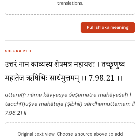
translations.
Full shloka meaning
SHLOKA 21 →
उत्तरं नाम काव्यस्य शेषमत्र महायशः । तच्छृणुष्व 
महातेज ऋषिभिः सार्धमुत्तमम् ।। 7.98.21 ।।
uttaraṃ nāma kāvyasya śeṣamatra mahāyaśaḥ |
tacchṛṇuṣva mahāteja ṛṣibhiḥ sārdhamuttamam ||
7.98.21 ||
Original text view. Choose a source above to add