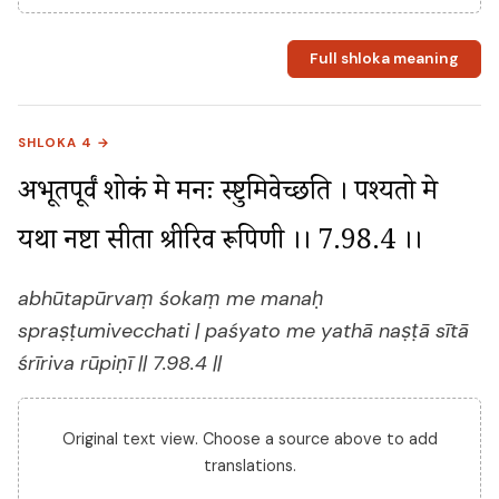
Full shloka meaning
SHLOKA 4 →
अभूतपूर्वं शोकं मे मनः स्प्रष्टुमिवेच्छति । पश्यतो मे 
यथा नष्टा सीता श्रीरिव रूपिणी ।। 7.98.4 ।।
abhūtapūrvaṃ śokaṃ me manaḥ
spraṣṭumivecchati | paśyato me yathā naṣṭā sītā
śrīriva rūpiṇī || 7.98.4 ||
Original text view. Choose a source above to add
translations.