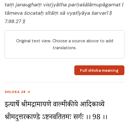
taṃ janaughaṃ visṛjyātha parṇaśālāmupāgamat |
tāmeva śocataḥ sītāṃ sā vyatīyāya śarvarī ||
7.98.27 ||
Original text view. Choose a source above to add
translations.
Full shloka meaning
SHLOKA 28 →
इत्यार्षे श्रीमद्रामायणे वाल्मीकीये आदिकाव्ये 
श्रीमदुत्तरकाण्डे ऽष्टनवतितमः सर्गः ।। 98 ।।