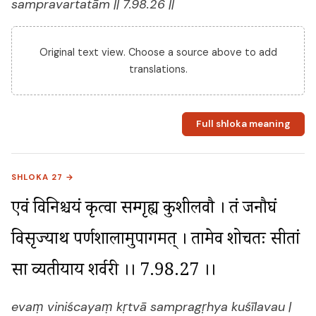
sampravartatām || 7.98.26 ||
Original text view. Choose a source above to add
translations.
Full shloka meaning
SHLOKA 27 →
एवं विनिश्चयं कृत्वा सम्प्रगृह्य कुशीलवौ । तं जनौघं 
विसृज्याथ पर्णशालामुपागमत् । तामेव शोचतः सीतां 
सा व्यतीयाय शर्वरी ।। 7.98.27 ।।
evaṃ viniścayaṃ kṛtvā sampragṛhya kuśīlavau |