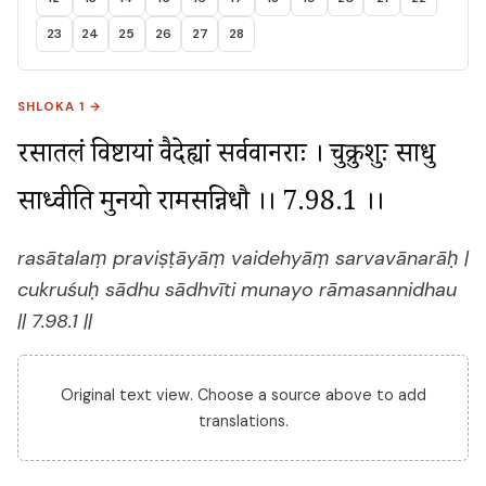
23
24
25
26
27
28
SHLOKA 1 →
रसातलं प्रविष्टायां वैदेह्यां सर्ववानराः । चुक्रुशुः साधु 
साध्वीति मुनयो रामसन्निधौ ।। 7.98.1 ।।
rasātalaṃ praviṣṭāyāṃ vaidehyāṃ sarvavānarāḥ |
cukruśuḥ sādhu sādhvīti munayo rāmasannidhau
|| 7.98.1 ||
Original text view. Choose a source above to add
translations.