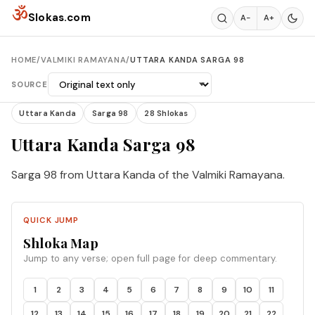
Skip to content
ॐ
Slokas.com
A−
A+
HOME
/
VALMIKI RAMAYANA
/
UTTARA KANDA SARGA 98
SOURCE
Uttara Kanda
Sarga 98
28 Shlokas
Uttara Kanda Sarga 98
Sarga 98 from Uttara Kanda of the Valmiki Ramayana.
QUICK JUMP
Shloka Map
Jump to any verse; open full page for deep commentary.
1
2
3
4
5
6
7
8
9
10
11
12
13
14
15
16
17
18
19
20
21
22