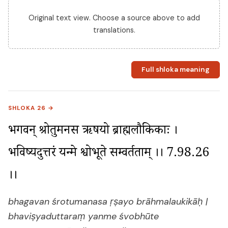
Original text view. Choose a source above to add
translations.
Full shloka meaning
SHLOKA 26 →
भगवन् श्रोतुमनस ऋषयो ब्राह्मलौकिकाः । 
भविष्यदुत्तरं यन्मे श्वोभूते सम्प्रवर्तताम् ।। 7.98.26 
।।
bhagavan śrotumanasa ṛṣayo brāhmalaukikāḥ |
bhaviṣyaduttaraṃ yanme śvobhūte