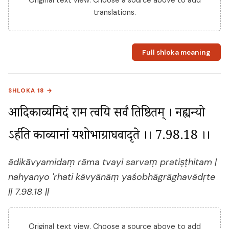
Original text view. Choose a source above to add
translations.
Full shloka meaning
SHLOKA 18 →
आदिकाव्यमिदं राम त्वयि सर्वं प्रतिष्ठितम् । नह्यन्यो 
ऽर्हति काव्यानां यशोभाग्राघवादृते ।। 7.98.18 ।।
ādikāvyamidaṃ rāma tvayi sarvaṃ pratiṣṭhitam |
nahyanyo 'rhati kāvyānāṃ yaśobhāgrāghavādṛte
|| 7.98.18 ||
Original text view. Choose a source above to add