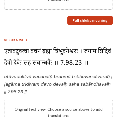
translations.
Full shloka meaning
SHLOKA 23 →
एतावदुक्त्वा वचनं ब्रह्मा त्रिभुवनेश्वरः । जगाम त्रिदिवं 
देवो देवैः सह सबान्धवैः ।। 7.98.23 ।।
etāvaduktvā vacanaṃ brahmā tribhuvaneśvaraḥ |
jagāma tridivaṃ devo devaiḥ saha sabāndhavaiḥ
|| 7.98.23 ||
Original text view. Choose a source above to add
translations.