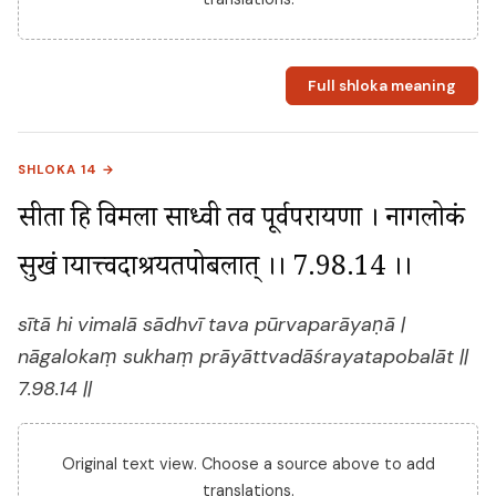
Full shloka meaning
SHLOKA 14 →
सीता हि विमला साध्वी तव पूर्वपरायणा । नागलोकं 
सुखं प्रायात्त्वदाश्रयतपोबलात् ।। 7.98.14 ।।
sītā hi vimalā sādhvī tava pūrvaparāyaṇā |
nāgalokaṃ sukhaṃ prāyāttvadāśrayatapobalāt ||
7.98.14 ||
Original text view. Choose a source above to add
translations.