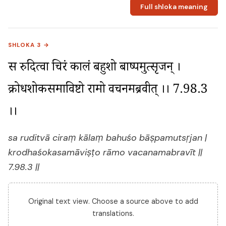
Full shloka meaning
SHLOKA 3 →
स रुदित्वा चिरं कालं बहुशो बाष्पमुत्सृजन् । 
क्रोधशोकसमाविष्टो रामो वचनमब्रवीत् ।। 7.98.3 
।।
sa ruditvā ciraṃ kālaṃ bahuśo bāṣpamutsṛjan |
krodhaśokasamāviṣṭo rāmo vacanamabravīt ||
7.98.3 ||
Original text view. Choose a source above to add
translations.