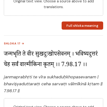
Original text view. Choose a source above to add
translations.
Full shloka meaning
SHLOKA 17 →
जन्मप्रभृति ते वीर सुखदुःखोपसेवनम् । भविष्यदुत्तरं 
चेह सर्वं वाल्मीकिना कृतम् ।। 7.98.17 ।।
janmaprabhṛti te vīra sukhaduḥkhopasevanam |
bhaviṣyaduttaraṃ ceha sarvaṃ vālmīkinā kṛtam ||
7.98.17 ||