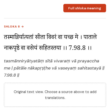
Full shloka meaning
SHLOKA 8 →
तस्मान्निर्यात्यतां सीता विवरं वा प्रयच्छ मे । पाताले 
नाकपृष्ठे वा वसेयं सहितस्तया ।। 7.98.8 ।।
tasmānniryātyatāṃ sītā vivaraṃ vā prayaccha
me | pātāle nākapṛṣṭhe vā vaseyaṃ sahitastayā ||
7.98.8 ||
Original text view. Choose a source above to add
translations.