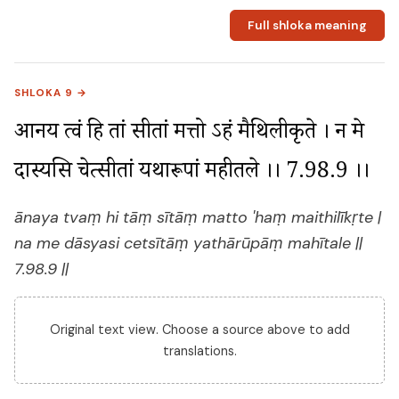
Full shloka meaning
SHLOKA 9 →
आनय त्वं हि तां सीतां मत्तो ऽहं मैथिलीकृते । न मे 
दास्यसि चेत्सीतां यथारूपां महीतले ।। 7.98.9 ।।
ānaya tvaṃ hi tāṃ sītāṃ matto 'haṃ maithilīkṛte |
na me dāsyasi cetsītāṃ yathārūpāṃ mahītale ||
7.98.9 ||
Original text view. Choose a source above to add
translations.