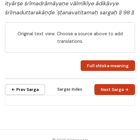
ityārṣe śrīmadrāmāyaṇe vālmīkīye ādikāvye
śrīmaduttarakāṇḍe 'ṣṭanavatitamaḥ sargaḥ || 98 ||
Original text view. Choose a source above to add
translations.
Full shloka meaning
← Prev Sarga
Sargas Index
Next Sarga →