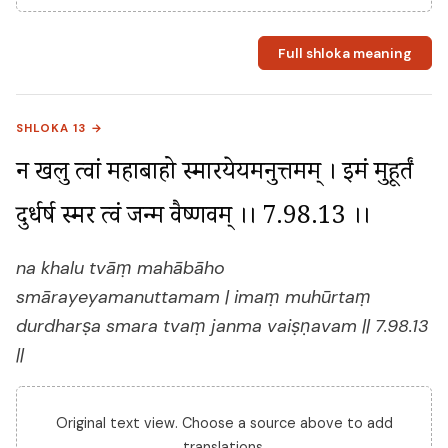
Full shloka meaning
SHLOKA 13 →
न खलु त्वां महाबाहो स्मारयेयमनुत्तमम् । इमं मुहूर्तं 
दुर्धर्ष स्मर त्वं जन्म वैष्णवम् ।। 7.98.13 ।।
na khalu tvāṃ mahābāho
smārayeyamanuttamam | imaṃ muhūrtaṃ
durdharṣa smara tvaṃ janma vaiṣṇavam || 7.98.13
||
Original text view. Choose a source above to add
translations.