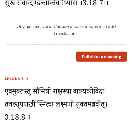
सुखं सर्वान्दण्डकान्विचरिष्यसि।।3.18.7।।
Original text view. Choose a source above to add
translations.
Full shloka meaning
SHLOKA 8 →
एवमुक्तस्तु सौमित्री राक्षस्या वाक्यकोविदः। 
ततश्शूर्पणखीं स्मित्वा लक्ष्मणो युक्तमब्रवीत्।।
3.18.8।।