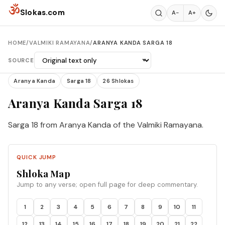
Skip to content
ॐ
Slokas.com
A−
A+
HOME
/
VALMIKI RAMAYANA
/
ARANYA KANDA SARGA 18
SOURCE
Aranya Kanda
Sarga 18
26 Shlokas
Aranya Kanda Sarga 18
Sarga 18 from Aranya Kanda of the Valmiki Ramayana.
QUICK JUMP
Shloka Map
Jump to any verse; open full page for deep commentary.
1
2
3
4
5
6
7
8
9
10
11
12
13
14
15
16
17
18
19
20
21
22