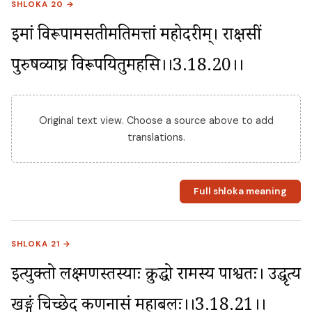
SHLOKA 20 →
इमां विरूपामसतीमतिमत्तां महोदरीम्। राक्षसीं 
पुरुषव्याघ्र विरूपयितुमर्हसि।।3.18.20।।
Original text view. Choose a source above to add
translations.
Full shloka meaning
SHLOKA 21 →
इत्युक्तो लक्ष्मणस्तस्याः क्रुद्धो रामस्य पार्श्वतः। उद्धृत्य 
खङ्गं चिच्छेद कर्णनासं महाबलः।।3.18.21।।