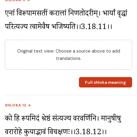
SHLOKA 11 →
एनां विरूपामसतीं करालां निर्णतोदरीम्। भार्यां वृद्धां 
परित्यज्य त्वामेवैष भजिष्यति।।3.18.11।।
Original text view. Choose a source above to add
translations.
Full shloka meaning
SHLOKA 12 →
को हि रूपमिदं श्रेष्ठं संत्यज्य वरवर्णिनि। मानुषीषु 
वरारोहे कुर्याद्भावं विचक्षणः।।3.18.12।।