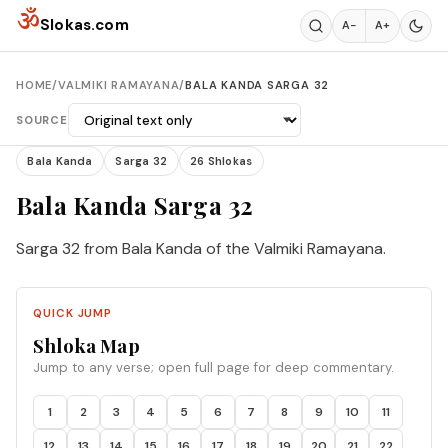
Skip to content
ॐ
Slokas.com
A−
A+
HOME
/
VALMIKI RAMAYANA
/
BALA KANDA SARGA 32
SOURCE
Bala Kanda
Sarga 32
26 Shlokas
Bala Kanda Sarga 32
Sarga 32 from Bala Kanda of the Valmiki Ramayana.
QUICK JUMP
Shloka Map
Jump to any verse; open full page for deep commentary.
1
2
3
4
5
6
7
8
9
10
11
12
13
14
15
16
17
18
19
20
21
22