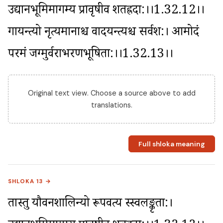
उद्यानभूमिमागम्य प्रावृषीव शतह्रदा:।।1.32.12।। 
गायन्त्यो नृत्यमानाश्च वादयन्त्यश्च सर्वश:। आमोदं 
परमं जग्मुर्वराभरणभूषिता:।।1.32.13।।
Original text view. Choose a source above to add
translations.
Full shloka meaning
SHLOKA 13 →
तास्तु यौवनशालिन्यो रूपवत्य स्स्वलङ्कृता:। 