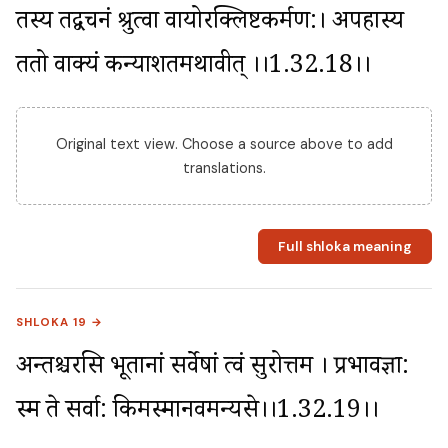
तस्य तद्वचनं श्रुत्वा वायोरक्लिष्टकर्मण:। अपहास्य 
ततो वाक्यं कन्याशतमथाब्रवीत् ।।1.32.18।।
Original text view. Choose a source above to add
translations.
Full shloka meaning
SHLOKA 19 →
अन्तश्चरसि भूतानां सर्वेषां त्वं सुरोत्तम । प्रभावज्ञा: 
स्म ते सर्वा: किमस्मानवमन्यसे।।1.32.19।।