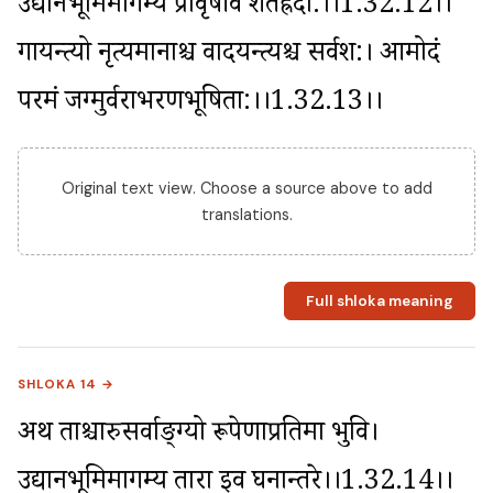
उद्यानभूमिमागम्य प्रावृषीव शतह्रदा:।।1.32.12।। 
गायन्त्यो नृत्यमानाश्च वादयन्त्यश्च सर्वश:। आमोदं 
परमं जग्मुर्वराभरणभूषिता:।।1.32.13।।
Original text view. Choose a source above to add
translations.
Full shloka meaning
SHLOKA 14 →
अथ ताश्चारुसर्वाङ्ग्यो रूपेणाप्रतिमा भुवि। 
उद्यानभूमिमागम्य तारा इव घनान्तरे।।1.32.14।।