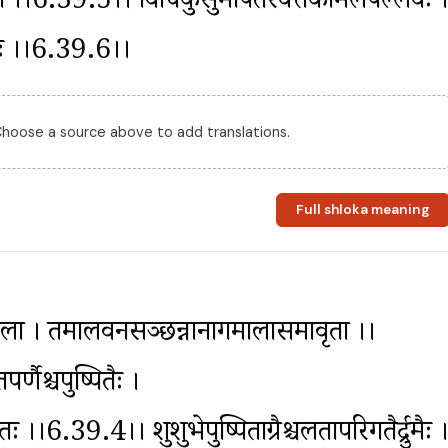
मरावती ।।6.39.5।। विचित्रकुसुमोपेतैरक्तकोमलपल्लवैः ।
जिभिः ।।6.39.6।।
 Choose a source above to add translations.
Full shloka meaning
ला । तमालवनसञ्छन्नानागमालासमावृता ।।
र्णैश्चपुष्पितैः । 
।।6.39.4।। शुशुभेपुष्पिताग्रैश्चलतापरिगतैर्द्रुमैः ।