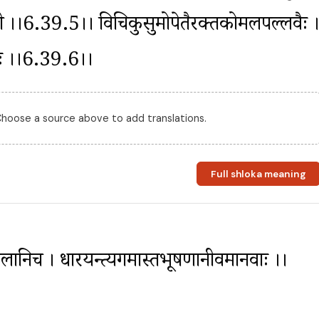
मरावती ।।6.39.5।। विचित्रकुसुमोपेतैरक्तकोमलपल्लवैः ।
जिभिः ।।6.39.6।।
 Choose a source above to add translations.
Full shloka meaning
लानिच । धारयन्त्यगमास्तत्रभूषणानीवमानवाः ।।