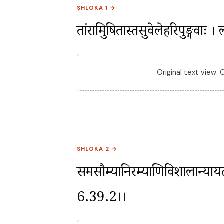
SHLOKA 1 →
तांरात्रिमुषितास्तत्रसुवेलेहरिपुङ्ग
Original text view.
SHLOKA 2 →
समसौम्यानिरम्याणिविशालान्यायतानि
6.39.2।।