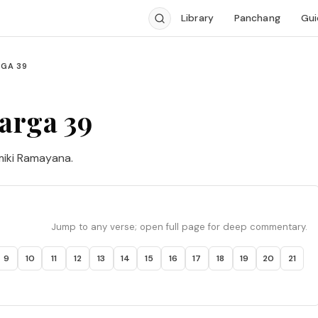
Library
Panchang
Gui
GA 39
arga 39
miki Ramayana.
Jump to any verse; open full page for deep commentary.
9
10
11
12
13
14
15
16
17
18
19
20
21