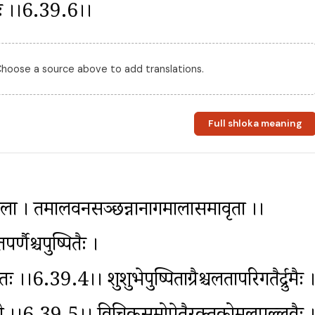
जिभिः ।।6.39.6।।
 Choose a source above to add translations.
Full shloka meaning
ला । तमालवनसञ्छन्नानागमालासमावृता ।।
र्णैश्चपुष्पितैः । 
।।6.39.4।। शुशुभेपुष्पिताग्रैश्चलतापरिगतैर्द्रुमैः ।