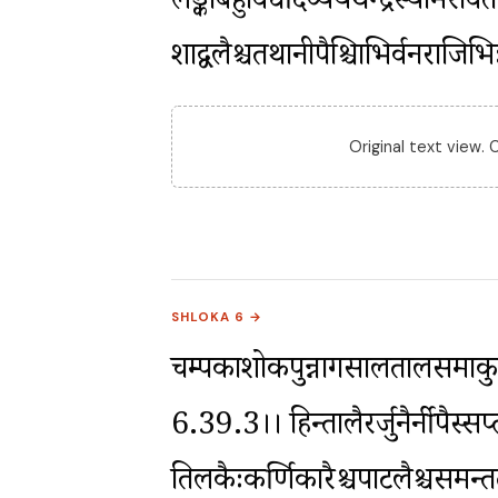
लङ्काबहुविधैर्दिव्यैर्यथेन्द्रस्या
शाद्वलैश्चतथानीपैश्चित्राभिर्वनरा
Original text view.
SHLOKA 6 →
चम्पकाशोकपुन्नागसालतालसमाकु
6.39.3।। हिन्तालैरर्जुनैर्नीपैस्सप्तप
तिलकैःकर्णिकारैश्चपाटलैश्चसमन्ततः 