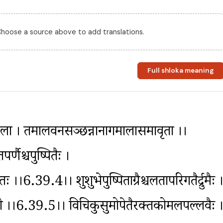
 Choose a source above to add translations.
Full shloka meaning
ला । तमालवनसञ्छन्नानागमालासमावृता ।।
र्णैश्चपुष्पितैः । 
।।6.39.4।। शुशुभेपुष्पिताग्रैश्चलतापरिगतैर्द्रुमैः ।
मरावती ।।6.39.5।। विचित्रकुसुमोपेतैरक्तकोमलपल्लवैः ।