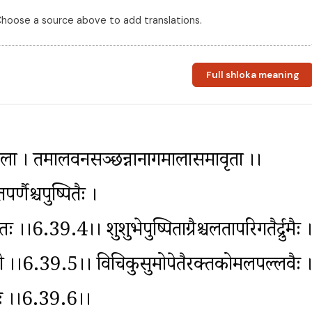
 Choose a source above to add translations.
Full shloka meaning
ला । तमालवनसञ्छन्नानागमालासमावृता ।।
र्णैश्चपुष्पितैः । 
।।6.39.4।। शुशुभेपुष्पिताग्रैश्चलतापरिगतैर्द्रुमैः ।
मरावती ।।6.39.5।। विचित्रकुसुमोपेतैरक्तकोमलपल्लवैः ।
जिभिः ।।6.39.6।।