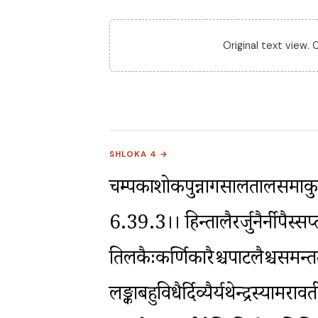
Original text view.
SHLOKA 4 →
चम्पकाशोकपुन्नागसालतालसमाकु
6.39.3।। हिन्तालैरर्जुनैर्नीपैस्सप्तप
तिलकैःकर्णिकारैश्चपाटलैश्चसमन्ततः 
लङ्काबहुविधैर्दिव्यैर्यथेन्द्रस्या