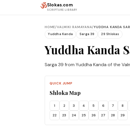
Skip to content
ॐ
Slokas.com
SCRIPTURE LIBRARY
HOME
/
VALMIKI RAMAYANA
/
YUDDHA KANDA SAR
Yuddha Kanda
Sarga 39
29 Shlokas
Yuddha Kanda S
Sarga 39 from Yuddha Kanda of the Val
QUICK JUMP
Shloka Map
1
2
3
4
5
6
7
8
22
23
24
25
26
27
28
29