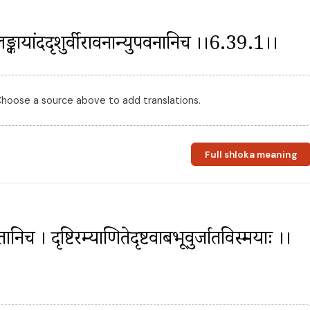
वाः । लङ्कायांददृशुर्वीरावनान्युपवनानिच ।।6.39.1।।
 Choose a source above to add translations.
Full shloka meaning
च । दृष्टिरम्याणितेदृष्टवाबभूवुर्जातविस्मयाः ।।