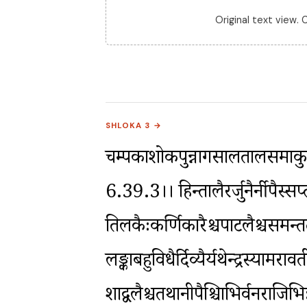
Original text view.
SHLOKA 3 →
चम्पकाशोकपुन्नागसालतालसमाकु
6.39.3।। हिन्तालैरर्जुनैर्नीपैस्सप्तप
तिलकैःकर्णिकारैश्चपाटलैश्चसमन्ततः 
लङ्काबहुविधैर्दिव्यैर्यथेन्द्रस्या
शाद्वलैश्चतथानीपैश्चित्राभिर्वनरा