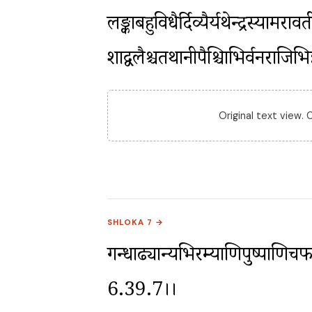
लङ्काबहुविधैर्दिव्यैर्यथेन्द्रस्या
शाद्वलैश्चतथानीपैश्चित्राभिर्वनरा
Original text view.
SHLOKA 7 →
गन्धाढ्यान्यभिरम्याणिपुष्पाणिचफ
6.39.7।।