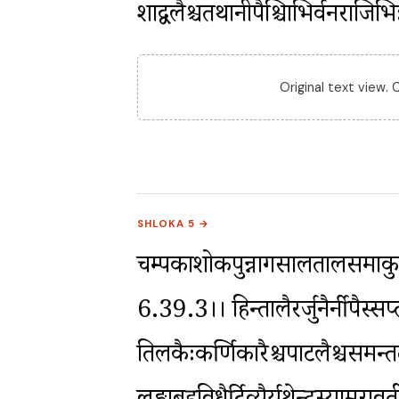
शाद्वलैश्चतथानीपैश्चित्राभिर्वनरा
Original text view.
SHLOKA 5 →
चम्पकाशोकपुन्नागसालतालसमाकु
6.39.3।। हिन्तालैरर्जुनैर्नीपैस्सप्तप
तिलकैःकर्णिकारैश्चपाटलैश्चसमन्ततः 