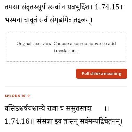
तमसा संवृतस्सूर्य स्सर्वा न प्रबभुर्दिश।।1.74.15।। 
भस्मना चावृतं सर्वं संमूढमिव तद्बलम्।
Original text view. Choose a source above to add
translations.
Full shloka meaning
SHLOKA 16 →
वसिष्ठश्चर्षयश्चान्ये राजा च ससुतस्तदा	।।
1.74.16।। संसज्ञा इव तत्रासन् सर्वमन्यद्विचेतनम्।