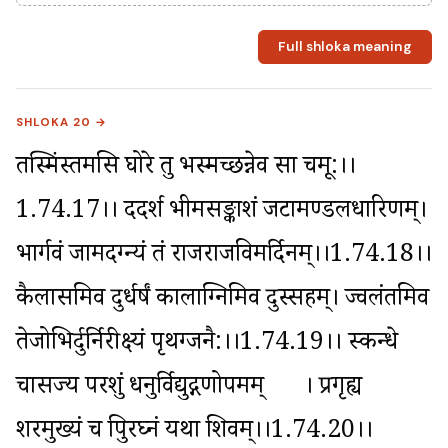
Full shloka meaning
SHLOKA 20 →
तस्मिंस्तमसि घोरे तु भस्मच्छन्नेव सा चमू:।।
1.74.17।। ददर्श भीमसङ्काशं जटामण्डलधारिणम्। 
भार्गवं जामदग्न्यं तं राजराजविमर्दिनम्।।1.74.18।। 
कैलासमिव दुर्धर्षं कालाग्निमिव दुस्सहम्। ज्वलंतमिव 
तेजोभिर्दुर्निरीक्ष्यं पृथग्जनै:।।1.74.19।। स्कन्धे 
चासज्य परशुं धनुर्विद्युद्गणोपमम्	। प्रगृह्य 
शरमुख्यं च त्रिपुरघ्नं यथा शिवम्।।1.74.20।।