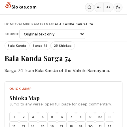
Skip to content
ॐ
Slokas.com
A−
A+
HOME
/
VALMIKI RAMAYANA
/
BALA KANDA SARGA 74
SOURCE
Bala Kanda
Sarga 74
25 Shlokas
Bala Kanda Sarga 74
Sarga 74 from Bala Kanda of the Valmiki Ramayana.
QUICK JUMP
Shloka Map
Jump to any verse; open full page for deep commentary.
1
2
3
4
5
6
7
8
9
10
11
12
13
14
15
16
17
18
19
20
21
22