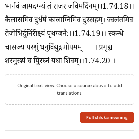
भार्गवं जामदग्न्यं तं राजराजविमर्दिनम्।।1.74.18।। 
कैलासमिव दुर्धर्षं कालाग्निमिव दुस्सहम्। ज्वलंतमिव 
तेजोभिर्दुर्निरीक्ष्यं पृथग्जनै:।।1.74.19।। स्कन्धे 
चासज्य परशुं धनुर्विद्युद्गणोपमम्	। प्रगृह्य 
शरमुख्यं च त्रिपुरघ्नं यथा शिवम्।।1.74.20।।
Original text view. Choose a source above to add
translations.
Full shloka meaning