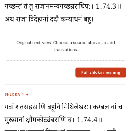
गच्छन्तं तं तु राजानमन्वगच्छन्नराधिप:।।1.74.3।। 
अथ राजा विदेहानां ददौ कन्याधनं बहु।
Original text view. Choose a source above to add
translations.
Full shloka meaning
SHLOKA 4 →
गवां शतसहस्राणि बहूनि मिथिलेश्वर:। कम्बलानां च 
मुख्यानां क्षौमकोट्यंबराणि च।।1.74.4।। 