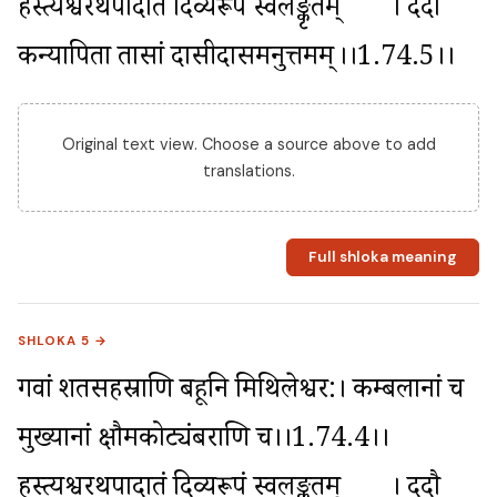
हस्त्यश्वरथपादातं दिव्यरूपं स्वलङ्कृतम्	। ददौ 
कन्यापिता तासां दासीदासमनुत्तमम्	।।1.74.5।।
Original text view. Choose a source above to add
translations.
Full shloka meaning
SHLOKA 5 →
गवां शतसहस्राणि बहूनि मिथिलेश्वर:। कम्बलानां च 
मुख्यानां क्षौमकोट्यंबराणि च।।1.74.4।। 
हस्त्यश्वरथपादातं दिव्यरूपं स्वलङ्कृतम्	। ददौ 