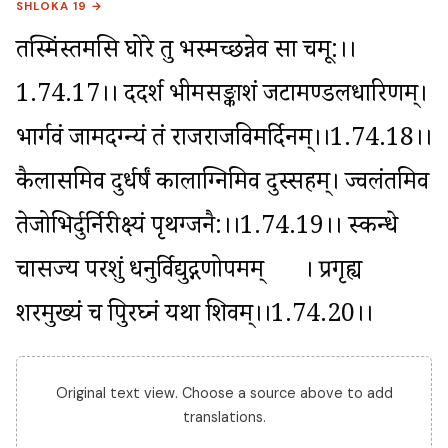
SHLOKA 19 →
तस्मिंस्तमसि घोरे तु भस्मच्छन्नेव सा चमू:।।
1.74.17।। ददर्श भीमसङ्काशं जटामण्डलधारिणम्। 
भार्गवं जामदग्न्यं तं राजराजविमर्दिनम्।।1.74.18।। 
कैलासमिव दुर्धर्षं कालाग्निमिव दुस्सहम्। ज्वलंतमिव 
तेजोभिर्दुर्निरीक्ष्यं पृथग्जनै:।।1.74.19।। स्कन्धे 
चासज्य परशुं धनुर्विद्युद्गणोपमम्	। प्रगृह्य 
शरमुख्यं च त्रिपुरघ्नं यथा शिवम्।।1.74.20।।
Original text view. Choose a source above to add
translations.