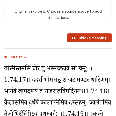
Original text view. Choose a source above to add
translations.
Full shloka meaning
SHLOKA 17 →
तस्मिंस्तमसि घोरे तु भस्मच्छन्नेव सा चमू:।।
1.74.17।। ददर्श भीमसङ्काशं जटामण्डलधारिणम्। 
भार्गवं जामदग्न्यं तं राजराजविमर्दिनम्।।1.74.18।। 
कैलासमिव दुर्धर्षं कालाग्निमिव दुस्सहम्। ज्वलंतमिव 
तेजोभिर्दुर्निरीक्ष्यं पृथग्जनै:।।1.74.19।। स्कन्धे 