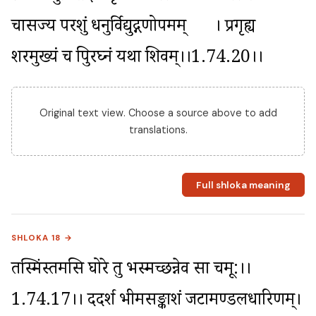
चासज्य परशुं धनुर्विद्युद्गणोपमम्	। प्रगृह्य 
शरमुख्यं च त्रिपुरघ्नं यथा शिवम्।।1.74.20।।
Original text view. Choose a source above to add
translations.
Full shloka meaning
SHLOKA 18 →
तस्मिंस्तमसि घोरे तु भस्मच्छन्नेव सा चमू:।।
1.74.17।। ददर्श भीमसङ्काशं जटामण्डलधारिणम्। 