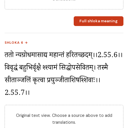
Full shloka meaning
SHLOKA 6 →
ततो न्यग्रोधमासाद्य महान्तं हरितच्छदम्।।2.55.6।। 
विवृद्धं बहुभिर्वृक्षै श्श्यामं सिद्धोपसेवितम्। तस्मै 
सीताञ्जलिं कृत्वा प्रयुञ्जीताशिषश्शिवाः।।
2.55.7।।
Original text view. Choose a source above to add
translations.