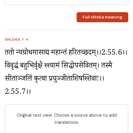
Full shloka meaning
SHLOKA 7 →
ततो न्यग्रोधमासाद्य महान्तं हरितच्छदम्।।2.55.6।। 
विवृद्धं बहुभिर्वृक्षै श्श्यामं सिद्धोपसेवितम्। तस्मै 
सीताञ्जलिं कृत्वा प्रयुञ्जीताशिषश्शिवाः।।
2.55.7।।
Original text view. Choose a source above to add
translations.