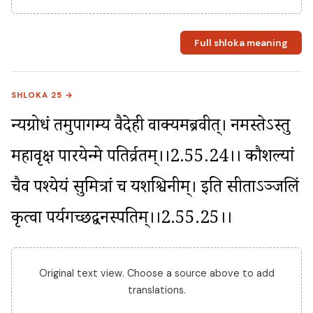
Full shloka meaning
SHLOKA 25 →
न्यग्रोधं तमुपागम्य वैदेही वाक्यमब्रवीत्। नमस्तेऽस्तु 
महावृक्ष पारयेन्मे पतिर्व्रतम्।।2.55.24।। कौशल्यां 
चैव पश्येयं सुमित्रां च यशश्विनीम्। इति सीताऽञ्जलिं 
कृत्वा पर्यगच्छद्वनस्पतिम्।।2.55.25।।
Original text view. Choose a source above to add
translations.