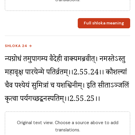
Full shloka meaning
SHLOKA 24 →
न्यग्रोधं तमुपागम्य वैदेही वाक्यमब्रवीत्। नमस्तेऽस्तु 
महावृक्ष पारयेन्मे पतिर्व्रतम्।।2.55.24।। कौशल्यां 
चैव पश्येयं सुमित्रां च यशश्विनीम्। इति सीताऽञ्जलिं 
कृत्वा पर्यगच्छद्वनस्पतिम्।।2.55.25।।
Original text view. Choose a source above to add
translations.