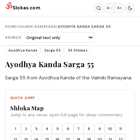
Skip to content
ॐ
Slokas.com
A−
A+
HOME
/
VALMIKI RAMAYANA
/
AYODHYA KANDA SARGA 55
SOURCE
Ayodhya Kanda
Sarga 55
34 Shlokas
Ayodhya Kanda Sarga 55
Sarga 55 from Ayodhya Kanda of the Valmiki Ramayana.
QUICK JUMP
Shloka Map
Jump to any verse; open full page for deep commentary.
1
2
3
4
5
6
7
8
9
10
11
12
13
14
15
16
17
18
19
20
21
22