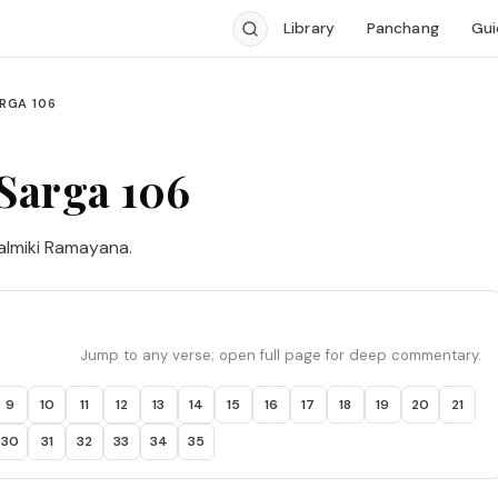
Library
Panchang
Gui
RGA 106
Sarga 106
almiki Ramayana.
Jump to any verse; open full page for deep commentary.
9
10
11
12
13
14
15
16
17
18
19
20
21
30
31
32
33
34
35