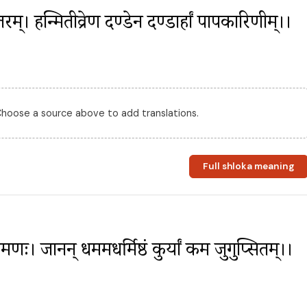
ातरम्। हन्मितीव्रेण दण्डेन दण्डार्हां पापकारिणीम्।।
 Choose a source above to add translations.
Full shloka meaning
ः। जानन् धर्ममधर्मिष्ठं कुर्यां कर्म जुगुप्सितम्।।