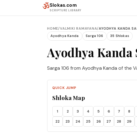
Skip to content
ॐ
Slokas.com
SCRIPTURE LIBRARY
HOME
/
VALMIKI RAMAYANA
/
AYODHYA KANDA SA
Ayodhya Kanda
Sarga 106
35 Shlokas
Ayodhya Kanda 
Sarga 106 from Ayodhya Kanda of the V
QUICK JUMP
Shloka Map
1
2
3
4
5
6
7
8
22
23
24
25
26
27
28
29