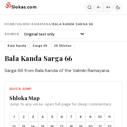
Skip to content
ॐ
Slokas.com
A−
A+
HOME
/
VALMIKI RAMAYANA
/
BALA KANDA SARGA 66
SOURCE
Bala Kanda
Sarga 66
26 Shlokas
Bala Kanda Sarga 66
Sarga 66 from Bala Kanda of the Valmiki Ramayana.
QUICK JUMP
Shloka Map
Jump to any verse; open full page for deep commentary.
1
2
3
4
5
6
7
8
9
10
11
12
13
14
15
16
17
18
19
20
21
22