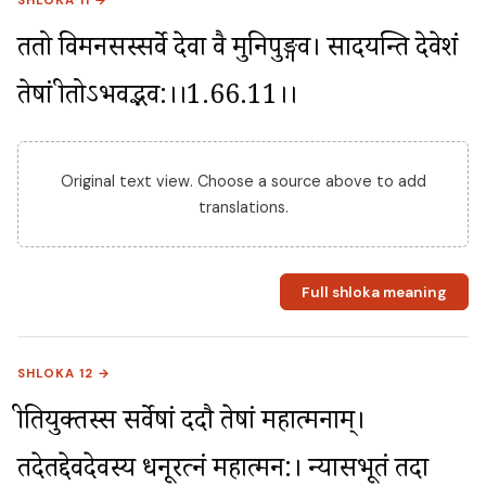
SHLOKA 11 →
ततो विमनसस्सर्वे देवा वै मुनिपुङ्गव। प्रसादयन्ति देवेशं 
तेषां प्रीतोऽभवद्भव:।।1.66.11।।
Original text view. Choose a source above to add
translations.
Full shloka meaning
SHLOKA 12 →
प्रीतियुक्तस्स सर्वेषां ददौ तेषां महात्मनाम्। 
तदेतद्देवदेवस्य धनूरत्नं महात्मन:। न्यासभूतं तदा 