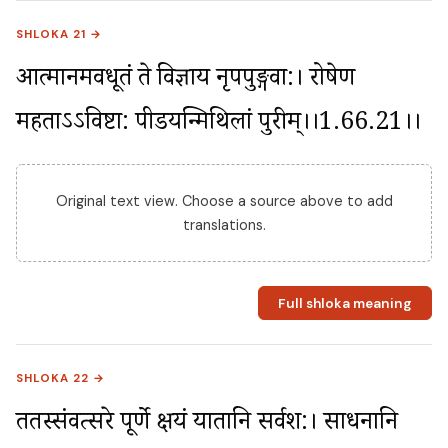
SHLOKA 21 →
आत्मानमवधूतं ते विज्ञाय नृपपुङ्गवा:। रोषेण 
महताऽऽविष्टा: पीडयन्मिथिलां पुरीम्।।1.66.21।।
Original text view. Choose a source above to add
translations.
Full shloka meaning
SHLOKA 22 →
ततस्संवत्सरे पूर्णे क्षयं यातानि सर्वश:। साधनानि 