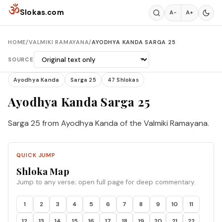
Skip to content
ॐ
Slokas.com
A−
A+
HOME
/
VALMIKI RAMAYANA
/
AYODHYA KANDA SARGA 25
SOURCE
Ayodhya Kanda
Sarga 25
47 Shlokas
Ayodhya Kanda Sarga 25
Sarga 25 from Ayodhya Kanda of the Valmiki Ramayana.
QUICK JUMP
Shloka Map
Jump to any verse; open full page for deep commentary.
1
2
3
4
5
6
7
8
9
10
11
12
13
14
15
16
17
18
19
20
21
22