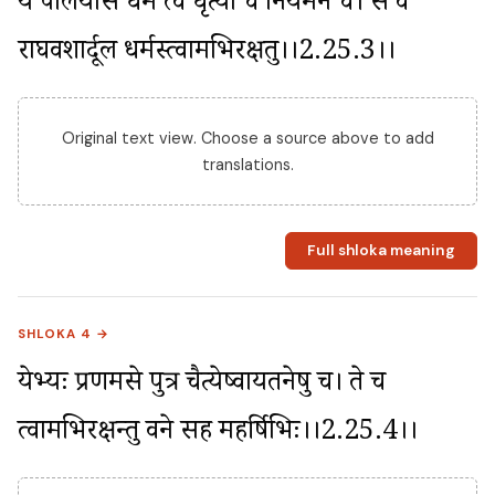
यं पालयसि धर्मं त्वं धृत्या च नियमेन च। स वै 
राघवशार्दूल धर्मस्त्वामभिरक्षतु।।2.25.3।।
Original text view. Choose a source above to add
translations.
Full shloka meaning
SHLOKA 4 →
येभ्यः प्रणमसे पुत्र चैत्येष्वायतनेषु च। ते च 
त्वामभिरक्षन्तु वने सह महर्षिभिः।।2.25.4।।