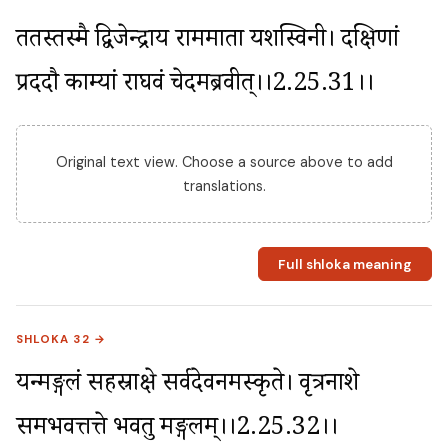
ततस्तस्मै द्विजेन्द्राय राममाता यशस्विनी। दक्षिणां 
प्रददौ काम्यां राघवं चेदमब्रवीत्।।2.25.31।।
Original text view. Choose a source above to add
translations.
Full shloka meaning
SHLOKA 32 →
यन्मङ्गलं सहस्राक्षे सर्वदेवनमस्कृते। वृत्रनाशे 
समभवत्तत्ते भवतु मङ्गलम्।।2.25.32।।