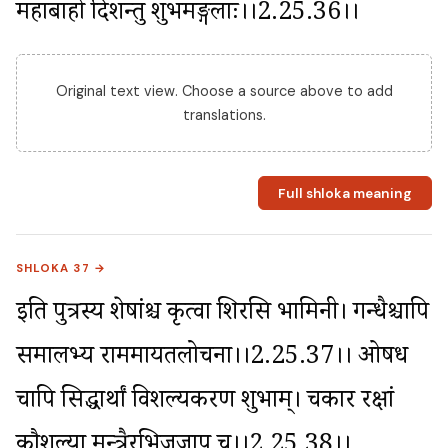
महाबाहो दिशन्तु शुभमङ्गलाः।।2.25.36।।
Original text view. Choose a source above to add
translations.
Full shloka meaning
SHLOKA 37 →
इति पुत्रस्य शेषांश्च कृत्वा शिरसि भामिनी। गन्धैश्चापि 
समालभ्य राममायतलोचना।।2.25.37।। ओषधीं 
चापि सिद्धार्थां विशल्यकरणीं शुभाम्। चकार रक्षां 
कौशल्या मन्त्रैरभिजजाप च।।2.25.38।।