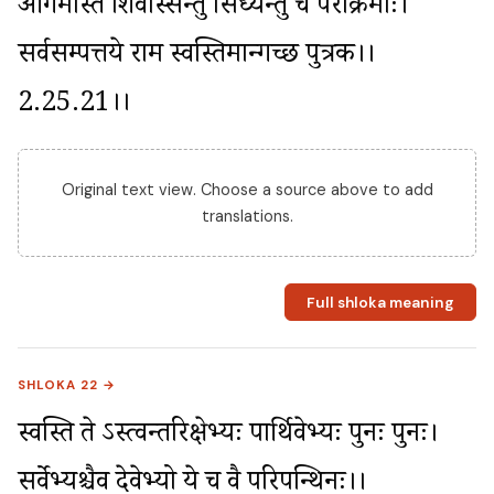
आगमास्ते शिवास्सन्तु सिध्यन्तु च पराक्रमाः। 
सर्वसम्पत्तये राम स्वस्तिमान्गच्छ पुत्रक।।
2.25.21।।
Original text view. Choose a source above to add
translations.
Full shloka meaning
SHLOKA 22 →
स्वस्ति ते ऽस्त्वन्तरिक्षेभ्यः पार्थिवेभ्यः पुनः पुनः। 
सर्वेभ्यश्चैव देवेभ्यो ये च वै परिपन्थिनः।।