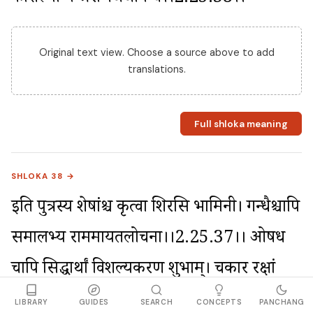
Original text view. Choose a source above to add
translations.
Full shloka meaning
SHLOKA 38 →
इति पुत्रस्य शेषांश्च कृत्वा शिरसि भामिनी। गन्धैश्चापि 
समालभ्य राममायतलोचना।।2.25.37।। ओषधीं 
चापि सिद्धार्थां विशल्यकरणीं शुभाम्। चकार रक्षां 
कौशल्या मन्त्रैरभिजजाप च।।2.25.38।।
LIBRARY
GUIDES
SEARCH
CONCEPTS
PANCHANG