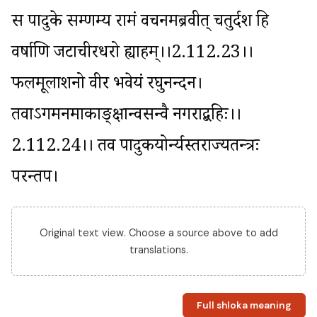
स पादुके सम्प्रणम्य रामं वचनमब्रवीत् चतुर्दश हि 
वर्षाणि जटाचीरधरो ह्याहम्।।2.112.23।। 
फलमूलाशनो वीर भवेयं रघुनन्दन। 
तवाऽगमनमाकाङ्क्षान्वसन्वै नगराद्बहिः।।
2.112.24।। तव पादुकयोर्न्यस्तराज्यतन्त्रः 
परन्तप।
Original text view. Choose a source above to add
translations.
Full shloka meaning