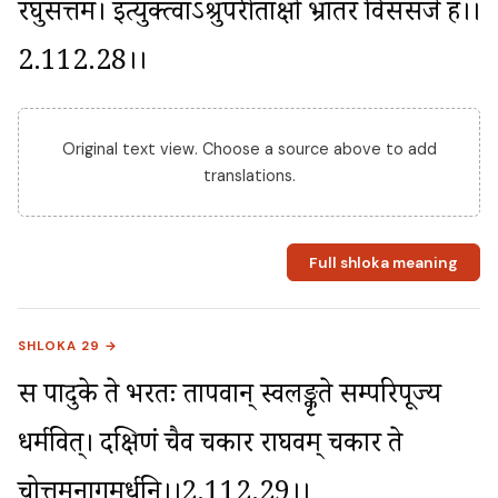
रघुसत्तम। इत्युक्त्वाऽश्रुपरीताक्षो भ्रातरं विससर्ज ह।।
2.112.28।।
Original text view. Choose a source above to add
translations.
Full shloka meaning
SHLOKA 29 →
स पादुके ते भरतः प्रतापवान् स्वलङ्कृते सम्परिपूज्य 
धर्मवित्। प्रदक्षिणं चैव चकार राघवम् चकार ते 
चोत्तमनागमूर्धनि।।2.112.29।।