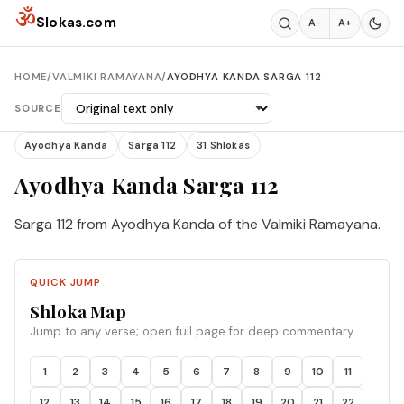
Skip to content
ॐ
Slokas.com
A−
A+
HOME
/
VALMIKI RAMAYANA
/
AYODHYA KANDA SARGA 112
SOURCE
Ayodhya Kanda
Sarga 112
31 Shlokas
Ayodhya Kanda Sarga 112
Sarga 112 from Ayodhya Kanda of the Valmiki Ramayana.
QUICK JUMP
Shloka Map
Jump to any verse; open full page for deep commentary.
1
2
3
4
5
6
7
8
9
10
11
12
13
14
15
16
17
18
19
20
21
22