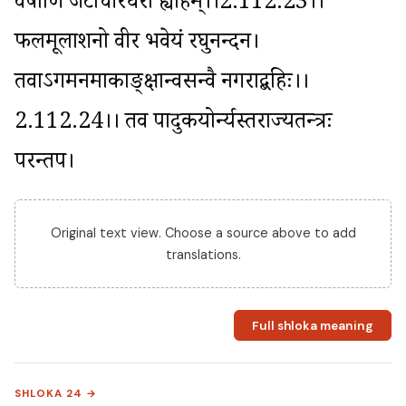
वर्षाणि जटाचीरधरो ह्याहम्।।2.112.23।। 
फलमूलाशनो वीर भवेयं रघुनन्दन। 
तवाऽगमनमाकाङ्क्षान्वसन्वै नगराद्बहिः।।
2.112.24।। तव पादुकयोर्न्यस्तराज्यतन्त्रः 
परन्तप।
Original text view. Choose a source above to add
translations.
Full shloka meaning
SHLOKA 24 →