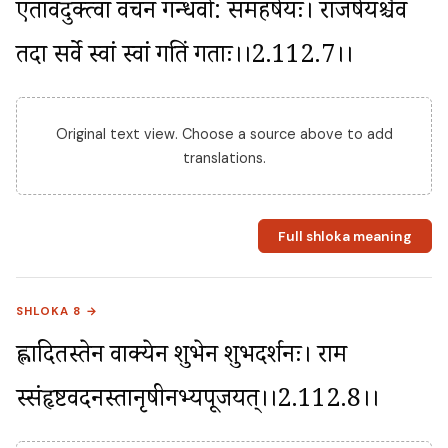
एतावदुक्त्वा वचनं गन्धर्वा: स‌महर्षयः। राजर्षयश्चैव 
तदा सर्वे स्वां स्वां गतिं गताः।।2.112.7।।
Original text view. Choose a source above to add
translations.
Full shloka meaning
SHLOKA 8 →
ह्लादितस्तेन वाक्येन शुभेन शुभदर्शनः। राम 
स्संहृष्टवदनस्तानृषीनभ्यपूजयत्।।2.112.8।।