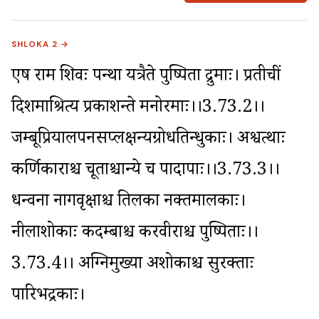
SHLOKA 2 →
एष राम शिवः पन्था यत्रैते पुष्पिता द्रुमाः। प्रतीचीं 
दिशमाश्रित्य प्रकाशन्ते मनोरमाः।।3.73.2।। 
जम्बूप्रियालपनसप्लक्षन्यग्रोधतिन्धुकाः। अश्वत्थाः 
कर्णिकाराश्च चूताश्चान्ये च पादापाः।।3.73.3।। 
धन्वना नागवृक्षाश्च तिलका नक्तमालकाः। 
नीलाशोकाः कदम्बाश्च करवीराश्च पुष्पिताः।।
3.73.4।। अग्निमुख्या अशोकाश्च सुरक्ताः 
पारिभद्रकाः।