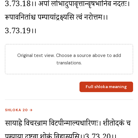
3.73.18।। अपां लोभादुपावृत्तान्वृषभानिव नर्दतः। 
रूपावनितांश्च पम्पायांद्रक्ष्यसि त्वं नरोत्तम।।
3.73.19।।
Original text view. Choose a source above to add
translations.
Full shloka meaning
SHLOKA 20 →
सायाह्ने विचरन्राम विटपीन्माल्यधारिणः। शीतोदकं च 