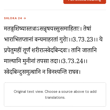
SHLOKA 24 →
मतङ्गशिष्यास्तत्राऽसन्नृषयस्सुसमाहिताः। तेषां 
भाराभितप्तानां वन्यमाहरतां गुरोः।।3.73.23।। ये 
प्रपेतुर्महीं तूर्णं शरीरात्स्वेदबिन्दवः। तानि जातानि 
माल्यानि मुनीनां तपसा तदा।।3.73.24।। 
स्वेदबिन्दुसमुत्थानि न विनश्यन्ति राघव।
Original text view. Choose a source above to add
translations.