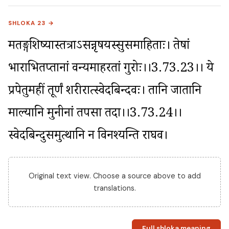
SHLOKA 23 →
मतङ्गशिष्यास्तत्राऽसन्नृषयस्सुसमाहिताः। तेषां 
भाराभितप्तानां वन्यमाहरतां गुरोः।।3.73.23।। ये 
प्रपेतुर्महीं तूर्णं शरीरात्स्वेदबिन्दवः। तानि जातानि 
माल्यानि मुनीनां तपसा तदा।।3.73.24।। 
स्वेदबिन्दुसमुत्थानि न विनश्यन्ति राघव।
Original text view. Choose a source above to add
translations.
Full shloka meaning