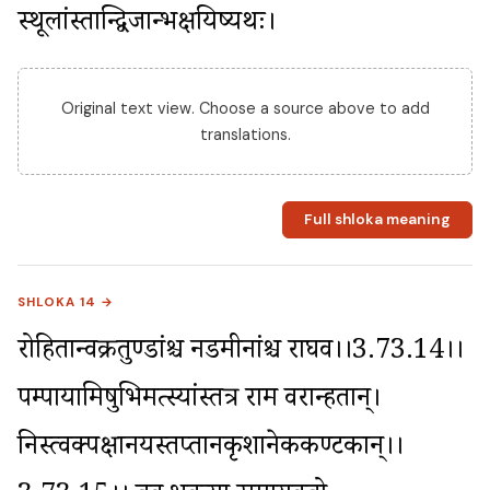
स्थूलांस्तान्द्विजान्भक्षयिष्यथः।
Original text view. Choose a source above to add
translations.
Full shloka meaning
SHLOKA 14 →
रोहितान्वक्रतुण्डांश्च नडमीनांश्च राघव।।3.73.14।। 
पम्पायामिषुभिर्मत्स्यांस्तत्र राम वरान्हतान्। 
निस्त्वक्पक्षानयस्तप्तानकृशानेककण्टकान्।।