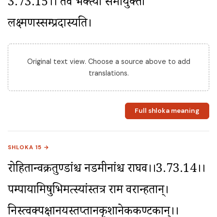
3.73.15।। तव भक्त्या समायुक्तो 
लक्ष्मणस्सम्प्रदास्यति।
Original text view. Choose a source above to add
translations.
Full shloka meaning
SHLOKA 15 →
रोहितान्वक्रतुण्डांश्च नडमीनांश्च राघव।।3.73.14।। 
पम्पायामिषुभिर्मत्स्यांस्तत्र राम वरान्हतान्। 
निस्त्वक्पक्षानयस्तप्तानकृशानेककण्टकान्।।