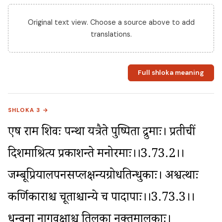
Original text view. Choose a source above to add
translations.
Full shloka meaning
SHLOKA 3 →
एष राम शिवः पन्था यत्रैते पुष्पिता द्रुमाः। प्रतीचीं 
दिशमाश्रित्य प्रकाशन्ते मनोरमाः।।3.73.2।। 
जम्बूप्रियालपनसप्लक्षन्यग्रोधतिन्धुकाः। अश्वत्थाः 
कर्णिकाराश्च चूताश्चान्ये च पादापाः।।3.73.3।। 
धन्वना नागवृक्षाश्च तिलका नक्तमालकाः। 