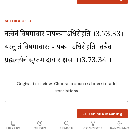
SHLOKA 33 →
नत्वेनं विषमाचार पापकर्माऽधिरोहति।।3.73.33।। 
यस्तु तं विषमाचारः पापकर्माऽधिरोहति। तत्रैव 
प्रहऱन्त्येनं सुप्तमादाय राक्षसाः।।3.73.34।।
Original text view. Choose a source above to add
translations.
Full shloka meaning
LIBRARY
GUIDES
SEARCH
CONCEPTS
PANCHANG