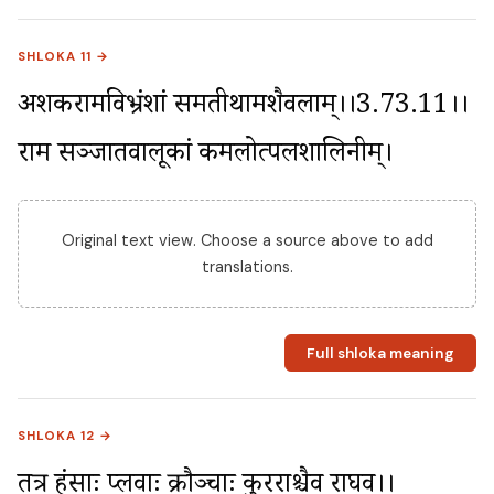
SHLOKA 11 →
अशर्करामविभ्रंशां समतीर्थामशैवलाम्।।3.73.11।। 
राम सञ्जातवालूकां कमलोत्पलशालिनीम्।
Original text view. Choose a source above to add
translations.
Full shloka meaning
SHLOKA 12 →
तत्र हंसाः प्लवाः क्रौञ्चाः कुरराश्चैव राघव।।