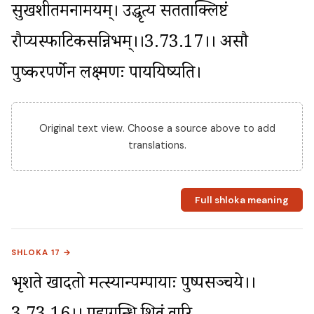
सुखशीतमनामयम्। उद्धृत्य सतताक्लिष्टं 
रौप्यस्फाटिकसन्निभम्।।3.73.17।। असौ 
पुष्करपर्णेन लक्ष्मणः पाययिष्यति।
Original text view. Choose a source above to add
translations.
Full shloka meaning
SHLOKA 17 →
भृशते खादतो मत्स्यान्पम्पायाः पुष्पसञ्चये।।