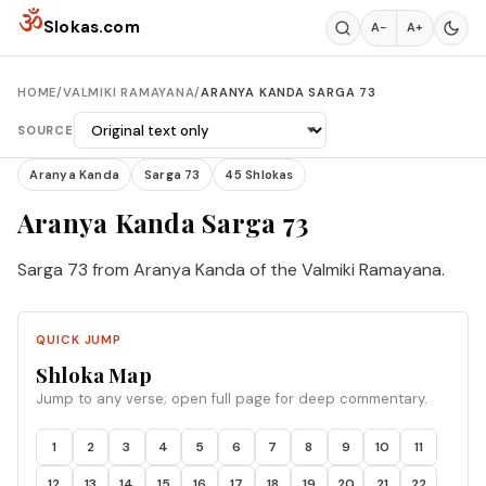
Skip to content
ॐ
Slokas.com
A−
A+
HOME
/
VALMIKI RAMAYANA
/
ARANYA KANDA SARGA 73
SOURCE
Aranya Kanda
Sarga 73
45 Shlokas
Aranya Kanda Sarga 73
Sarga 73 from Aranya Kanda of the Valmiki Ramayana.
QUICK JUMP
Shloka Map
Jump to any verse; open full page for deep commentary.
1
2
3
4
5
6
7
8
9
10
11
12
13
14
15
16
17
18
19
20
21
22