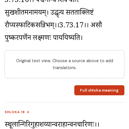
3.73.16।। पद्मगन्धि शिवं वारि 
सुखशीतमनामयम्। उद्धृत्य सतताक्लिष्टं 
रौप्यस्फाटिकसन्निभम्।।3.73.17।। असौ 
पुष्करपर्णेन लक्ष्मणः पाययिष्यति।
Original text view. Choose a source above to add
translations.
Full shloka meaning
SHLOKA 18 →
स्थूलान्गिरिगुहाशय्यान्वराहान्वनचारिणः।।