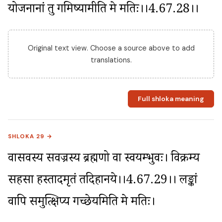
योजनानां तु गमिष्यामीति मे मतिः।।4.67.28।।
Original text view. Choose a source above to add
translations.
Full shloka meaning
SHLOKA 29 →
वासवस्य सवज्रस्य ब्रह्मणो वा स्वयम्भुवः। विक्रम्य 
सहसा हस्तादमृतं तदिहानये।।4.67.29।। लङ्कां 
वापि समुत्क्षिप्य गच्छेयमिति मे मतिः।