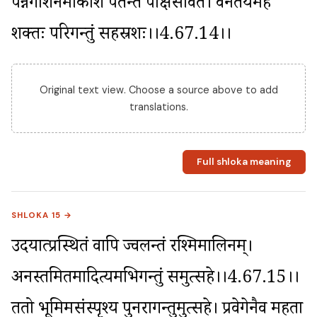
पन्नगाशनमाकाशे पतन्तं पक्षिसेविते। वैनतेयमहं 
शक्तः परिगन्तुं सहस्रशः।।4.67.14।।
Original text view. Choose a source above to add
translations.
Full shloka meaning
SHLOKA 15 →
उदयात्प्रस्थितं वापि ज्वलन्तं रश्मिमालिनम्। 
अनस्तमितमादित्यमभिगन्तुं समुत्सहे।।4.67.15।। 
ततो भूमिमसंस्पृश्य पुनरागन्तुमुत्सहे। प्रवेगेनैव महता 