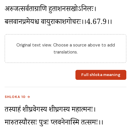
अरुजत्सर्वताग्राणि हुताशनसखोऽनिलः। 
बलवानप्रमेयश्च वायुराकाशगोचरः।।4.67.9।।
Original text view. Choose a source above to add
translations.
Full shloka meaning
SHLOKA 10 →
तस्याहं शीघ्रवेगस्य शीघ्रगस्य महात्मनः। 
मारुतस्यौरसः पुत्रः प्लवनेनास्मि तत्समः।।