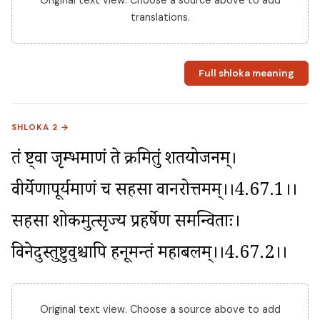
Original text view. Choose a source above to add
translations.
Full shloka meaning
SHLOKA 2 →
तं दृष्ट्वा जृम्भमाणं ते क्रमितुं शतयोजनम्। 
वीर्येणापूर्यमाणं च सहसा वानरोत्तमम्।।4.67.1।। 
सहसा शोकमुत्सृज्य प्रहर्षेण समन्विताः। 
विनेदुस्तुष्टुवुश्चापि हनूमन्तं महाबलम्।।4.67.2।।
Original text view. Choose a source above to add