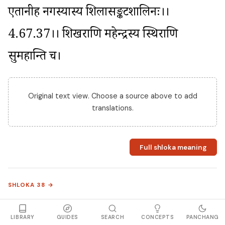
एतानीह नगस्यास्य शिलासङ्कटशालिनः।।
4.67.37।। शिखराणि महेन्द्रस्य स्थिराणि 
सुमहान्ति च।
Original text view. Choose a source above to add
translations.
Full shloka meaning
SHLOKA 38 →
एषु वेगं करिष्यामि महेन्द्रशिखरेष्वहम्।।4.67.38।। 
LIBRARY
GUIDES
SEARCH
CONCEPTS
PANCHANG