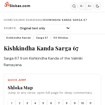
Skip to content
ॐ
Slokas.com
A−
A+
HOME
/
VALMIKI RAMAYANA
/
KISHKINDHA KANDA SARGA 67
SOURCE
Kishkindha Kanda
Sarga 67
50 Shlokas
Kishkindha Kanda Sarga 67
Sarga 67 from Kishkindha Kanda of the Valmiki
Ramayana.
QUICK JUMP
Shloka Map
Jump to any verse; open full page for deep commentary.
1
2
3
4
5
6
7
8
9
10
11