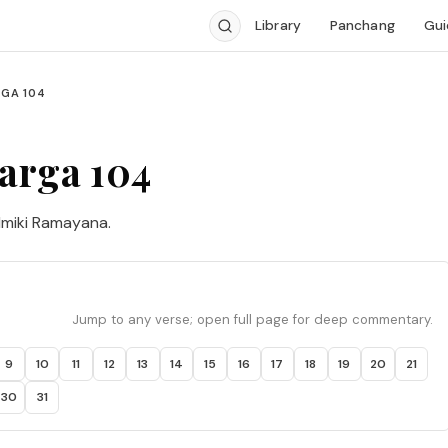
Library
Panchang
Gui
GA 104
arga 104
lmiki Ramayana.
Jump to any verse; open full page for deep commentary.
9
10
11
12
13
14
15
16
17
18
19
20
21
30
31