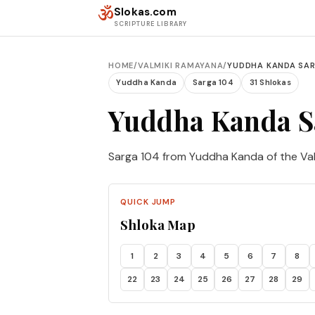
Skip to content
ॐ
Slokas.com
SCRIPTURE LIBRARY
HOME
/
VALMIKI RAMAYANA
/
YUDDHA KANDA SAR
Yuddha Kanda
Sarga 104
31 Shlokas
Yuddha Kanda S
Sarga 104 from Yuddha Kanda of the Va
QUICK JUMP
Shloka Map
1
2
3
4
5
6
7
8
22
23
24
25
26
27
28
29