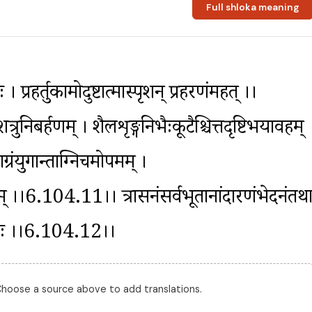
Full shloka meaning
 । प्रहर्तुकामोदुष्टात्मास्पृशन् प्रहरणंमहत् ।।
ुनिबर्हणम् । शैलशृङ्गनिभैःकूटैश्चित्तदृष्टिभयावहम् 
ंयुगान्ताग्निचमोपमम् । 
म् ।।6.104.11।। त्रासनंसर्वभूतानांदारणंभेदनंतथा
ावणः ।।6.104.12।।
 Choose a source above to add translations.