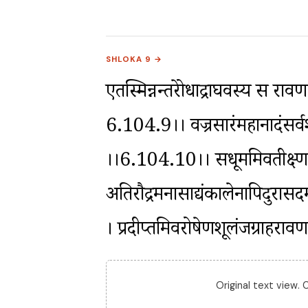
SHLOKA 9 →
एतस्मिन्नन्तरेक्रोधाद्राघवस्य स रावणः
6.104.9।। वज्रसारंमहानादंसर्वशत्र
।।6.104.10।। सधूममिवतीक्ष्णाग्र
अतिरौद्रमनासाद्यंकालेनापिदुरासद
। प्रदीप्तमिवरोषेणशूलंजग्राहर
Original text view.