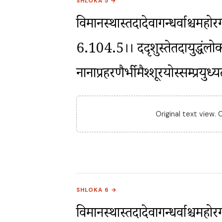
SHLOKA 5 →
विमानस्थास्तदादेवागन्धर्वाश्चमहोर
6.104.5।। ददृशुस्तेतदायुद्धंलोकस
नानाप्रहरणैर्भीमैश्शूरयोस्सम्प्रय
Original text view.
SHLOKA 6 →
विमानस्थास्तदादेवागन्धर्वाश्चमहोर