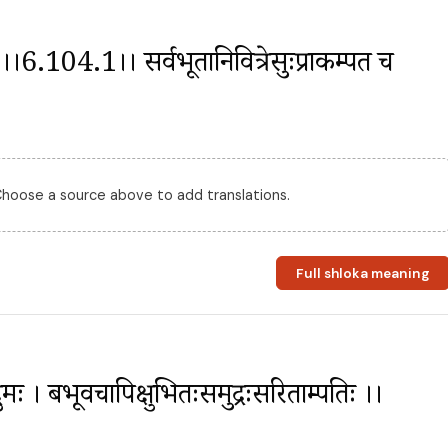
तः ।।6.104.1।। सर्वभूतानिवित्रेसुःप्राकम्पत च 
 Choose a source above to add translations.
Full shloka meaning
ुमः । बभूवचापिक्षुभितःसमुद्रःसरिताम्पतिः ।।