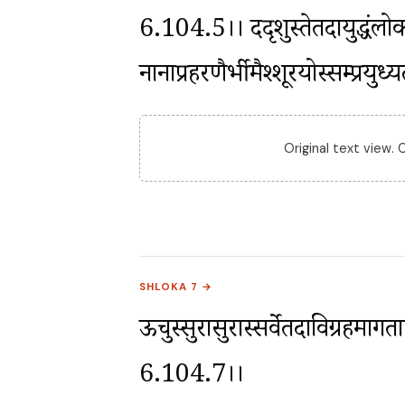
6.104.5।। ददृशुस्तेतदायुद्धंलोकस
नानाप्रहरणैर्भीमैश्शूरयोस्सम्प्रय
Original text view.
SHLOKA 7 →
ऊचुस्सुरासुरास्सर्वेतदाविग्रहमागताः ।
6.104.7।।