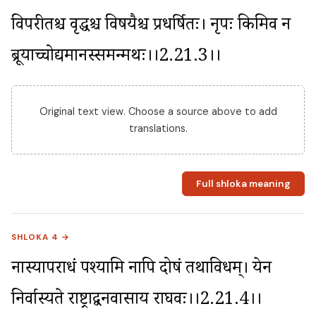
विपरीतश्च वृद्धश्च विषयैश्च प्रधर्षितः। नृपः किमिव न 
ब्रूयाच्चोद्यमानस्समन्मथः।।2.21.3।।
Original text view. Choose a source above to add
translations.
Full shloka meaning
SHLOKA 4 →
नास्यापराधं पश्यामि नापि दोषं तथाविधम्। येन 
निर्वास्यते राष्ट्राद्वनवासाय राघवः।।2.21.4।।