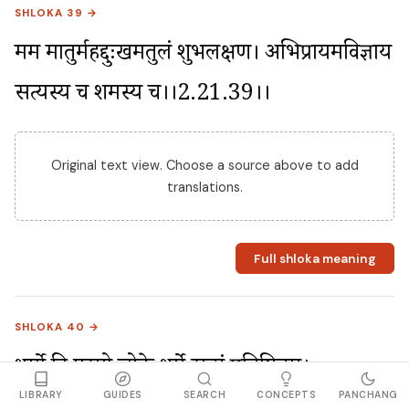
SHLOKA 39 →
मम मातुर्महद्दुःखमतुलं शुभलक्षण। अभिप्रायमविज्ञाय 
सत्यस्य च शमस्य च।।2.21.39।।
Original text view. Choose a source above to add
translations.
Full shloka meaning
SHLOKA 40 →
धर्मो हि परमो लोके धर्मे सत्यं प्रतिष्ठितम्। 
LIBRARY
GUIDES
SEARCH
CONCEPTS
PANCHANG