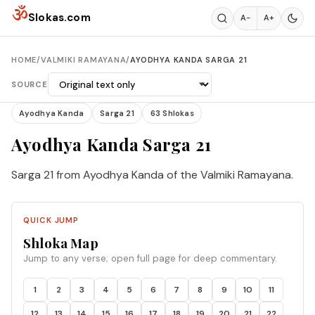
Skip to content
ॐ
Slokas.com
A−
A+
HOME
/
VALMIKI RAMAYANA
/
AYODHYA KANDA SARGA 21
SOURCE
Ayodhya Kanda
Sarga 21
63 Shlokas
Ayodhya Kanda Sarga 21
Sarga 21 from Ayodhya Kanda of the Valmiki Ramayana.
QUICK JUMP
Shloka Map
Jump to any verse; open full page for deep commentary.
1
2
3
4
5
6
7
8
9
10
11
12
13
14
15
16
17
18
19
20
21
22