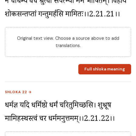
न चाधर्म्यं वच श्रुत्वा सपत्न्या मम भाषितम्। विहाय 
शोकसन्तप्तां गन्तुमर्हसि मामितः।।2.21.21।।
Original text view. Choose a source above to add
translations.
Full shloka meaning
SHLOKA 22 →
धर्मज्ञ यदि धर्मिष्ठो धर्मं चरितुमिच्छसि। शुश्रूष 
मामिहस्थस्त्वं चर धर्ममनुत्तमम्।।2.21.22।।