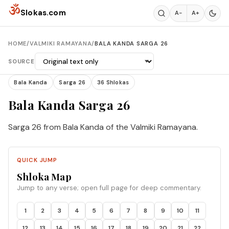
Skip to content
ॐ
Slokas.com
A−
A+
HOME
/
VALMIKI RAMAYANA
/
BALA KANDA SARGA 26
SOURCE
Bala Kanda
Sarga 26
36 Shlokas
Bala Kanda Sarga 26
Sarga 26 from Bala Kanda of the Valmiki Ramayana.
QUICK JUMP
Shloka Map
Jump to any verse; open full page for deep commentary.
1
2
3
4
5
6
7
8
9
10
11
12
13
14
15
16
17
18
19
20
21
22