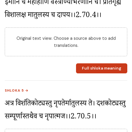
इमानि च महार्हाणि वस्त्राण्याभरणानि च। प्रतिगृह्य 
विशालक्ष मातुलस्य च दापय।।2.70.4।।
Original text view. Choose a source above to add
translations.
Full shloka meaning
SHLOKA 5 →
अत्र विशंतिकोट्यस्तु नृपतेर्मातुलस्य ते। दशकोट्यस्तु 
सम्पूर्णास्तथैव च नृपात्मज।।2.70.5।।