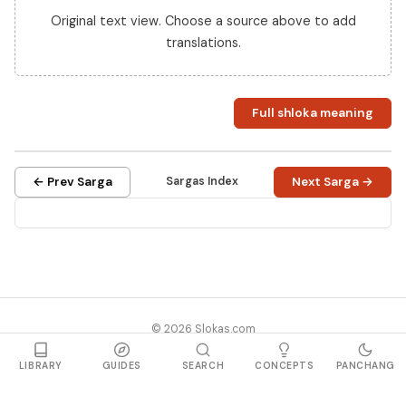
Original text view. Choose a source above to add
translations.
Full shloka meaning
← Prev Sarga
Sargas Index
Next Sarga →
© 2026 Slokas.com
Library
Guides
Concepts
About
Contact
Sitemap
LIBRARY
GUIDES
SEARCH
CONCEPTS
PANCHANG