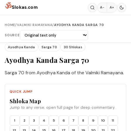
Skip to content
ॐ
Slokas.com
A−
A+
HOME
/
VALMIKI RAMAYANA
/
AYODHYA KANDA SARGA 70
SOURCE
Ayodhya Kanda
Sarga 70
30 Shlokas
Ayodhya Kanda Sarga 70
Sarga 70 from Ayodhya Kanda of the Valmiki Ramayana.
QUICK JUMP
Shloka Map
Jump to any verse; open full page for deep commentary.
1
2
3
4
5
6
7
8
9
10
11
12
13
14
15
16
17
18
19
20
21
22