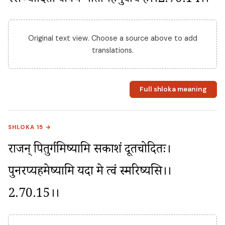
स्सञ्चोदितो वाक्यं मातामहमुवाच ह।।2.70.14।।
Original text view. Choose a source above to add
translations.
Full shloka meaning
SHLOKA 15 →
राजन् पितुर्गमिष्यामि सकाशं दूतचोदितः। 
पुनरप्यहमेष्यामि यदा मे त्वं स्मरिष्यसि।।
2.70.15।।