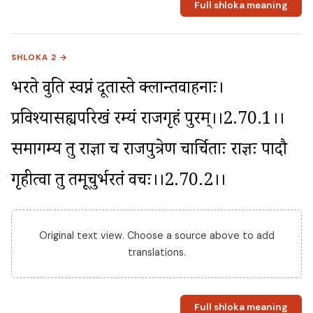
Full shloka meaning
SHLOKA 2 →
भरते ब्रुवति स्वप्नं दूतास्ते क्लान्तवाहनाः। 
प्रविश्यासह्यपरिखं रम्यं राजगृहं पुरम्।।2.70.1।। 
समागम्य तु राज्ञा च राजपुत्रेण चार्चिताः राज्ञः पादौ 
गृहीत्वा तु तमूचुर्भरतं वचः।।2.70.2।।
Original text view. Choose a source above to add
translations.
Full shloka meaning