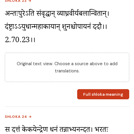
SHLOKA 23 →
अन्तःपुरेऽति संवृद्धान् व्याघ्रवीर्यबलान्वितान्। 
दंष्ट्राऽऽयुधान्महाकायान् शुनश्चोपायनं ददौ।।
2.70.23।।
Original text view. Choose a source above to add
translations.
Full shloka meaning
SHLOKA 24 →
स दत्तं केकयेन्द्रेण धनं तन्नाभ्यनन्दत। भरतः 