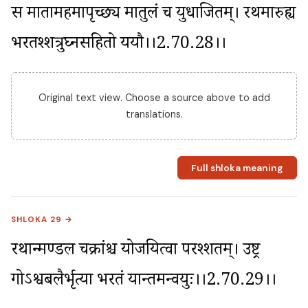
स मातामहमापृच्छ्य मातुलं च युधाजितम्। रथमारुह्य 
भरतश्शत्रुघ्नसहितो ययौ।।2.70.28।।
Original text view. Choose a source above to add
translations.
Full shloka meaning
SHLOKA 29 →
रथान्मण्डल चक्रांश्च योजयित्वा परश्शतम्। उष्ट्र 
गोऽश्वबलैर्भृत्या भरतं यान्तमन्वयुः।।2.70.29।।