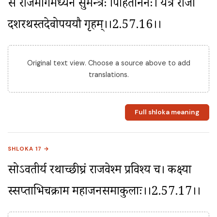
स राजमार्गमध्येन सुमन्त्रः पिहिताननः। यत्र राजा 
दशरथस्तदेवोपययौ गृहम्।।2.57.16।।
Original text view. Choose a source above to add
translations.
Full shloka meaning
SHLOKA 17 →
सोऽवतीर्य रथाच्छीघ्रं राजवेश्म प्रविश्य च। कक्ष्या 
स्सप्ताभिचक्राम महाजनसमाकुलाः।।2.57.17।।