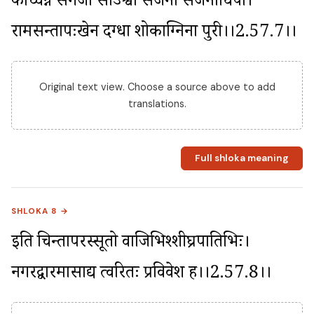
कच्चिन्न सगजा साऽश्वा सजना सजनाधिपा। 
रामसन्तापदुःखेन दग्धा शोकाग्निना पुरी।।2.57.7।।
Original text view. Choose a source above to add
translations.
Full shloka meaning
SHLOKA 8 →
इति चिन्तापरस्सूतो वाजिभिश्शीघ्रपातिभिः। 
नगरद्वारमासाद्य त्वरितः प्रविवेश ह।।2.57.8।।