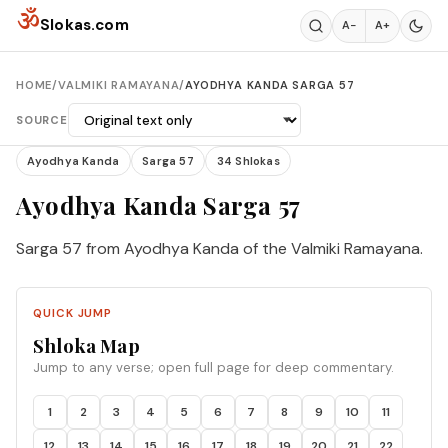
Skip to content
ॐ
Slokas.com
A−
A+
HOME
/
VALMIKI RAMAYANA
/
AYODHYA KANDA SARGA 57
SOURCE
Ayodhya Kanda
Sarga 57
34 Shlokas
Ayodhya Kanda Sarga 57
Sarga 57 from Ayodhya Kanda of the Valmiki Ramayana.
QUICK JUMP
Shloka Map
Jump to any verse; open full page for deep commentary.
1
2
3
4
5
6
7
8
9
10
11
12
13
14
15
16
17
18
19
20
21
22