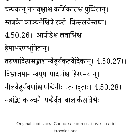
चम्पकान् नागवृक्षांश्च कर्णिकारांश्च पुष्पितान्। 
स्तबकैः काञ्चनैश्चित्रै रक्तै: किसलयैस्तथा।।
4.50.26।। आपीडैश्च लताभिश्च 
हेमाभरणभूषितान्। 
तरुणादित्यसङ्काशान्वैढूर्यकृतवेदिकान्।।4.50.27।। 
विभ्राजमानान्वपुषा पादपांश्च हिरण्मयान्। 
नीलवैढूर्यवर्णाश्च पद्मिनीः पतगावृताः।।4.50.28।। 
महद्भि: काञ्चनैः पद्मैर्वृता बालार्कसन्निभैः।
Original text view. Choose a source above to add
translations.