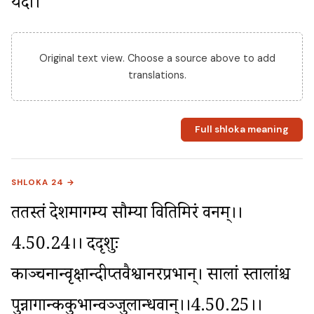
यदा।
Original text view. Choose a source above to add
translations.
Full shloka meaning
SHLOKA 24 →
ततस्तं देशमागम्य सौम्या वितिमिरं वनम्।।
4.50.24।। ददृशुः 
काञ्चनान्वृक्षान्दीप्तवैश्वानरप्रभान्। सालां स्तालांश्च 
पुन्नागान्ककुभान्वञ्जुलान्धवान्।।4.50.25।। 