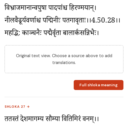
विभ्राजमानान्वपुषा पादपांश्च हिरण्मयान्। 
नीलवैढूर्यवर्णाश्च पद्मिनीः पतगावृताः।।4.50.28।। 
महद्भि: काञ्चनैः पद्मैर्वृता बालार्कसन्निभैः।
Original text view. Choose a source above to add
translations.
Full shloka meaning
SHLOKA 27 →
ततस्तं देशमागम्य सौम्या वितिमिरं वनम्।।