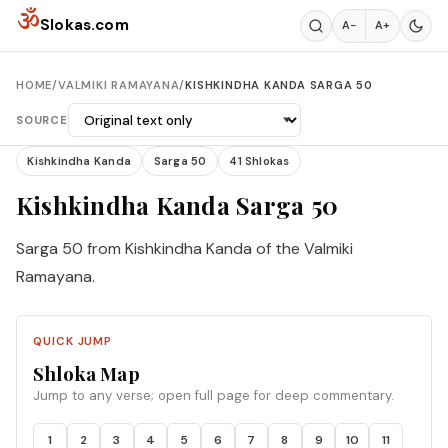
Skip to content
ॐ
Slokas.com
A−
A+
HOME
/
VALMIKI RAMAYANA
/
KISHKINDHA KANDA SARGA 50
SOURCE
Kishkindha Kanda
Sarga 50
41 Shlokas
Kishkindha Kanda Sarga 50
Sarga 50 from Kishkindha Kanda of the Valmiki
Ramayana.
QUICK JUMP
Shloka Map
Jump to any verse; open full page for deep commentary.
1
2
3
4
5
6
7
8
9
10
11