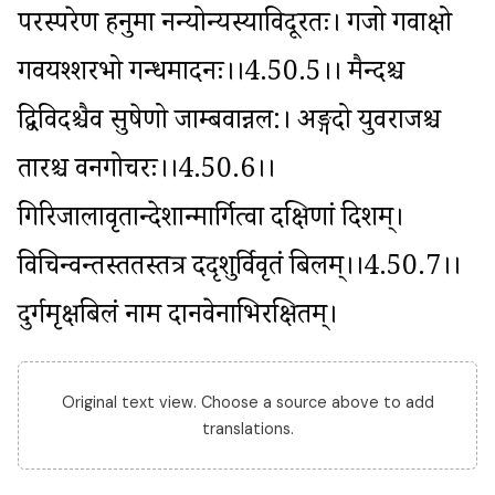
परस्परेण हनुमा नन्योन्यस्याविदूरतः। गजो गवाक्षो 
गवयश्शरभो गन्धमादनः।।4.50.5।। मैन्दश्च 
द्विविदश्चैव सुषेणो जाम्बवान्नल:। अङ्गदो युवराजश्च 
तारश्च वनगोचरः।।4.50.6।। 
गिरिजालावृतान्देशान्मार्गित्वा दक्षिणां दिशम्। 
विचिन्वन्तस्ततस्तत्र ददृशुर्विवृतं बिलम्।।4.50.7।। 
दुर्गमृक्षबिलं नाम दानवेनाभिरक्षितम्।
Original text view. Choose a source above to add
translations.