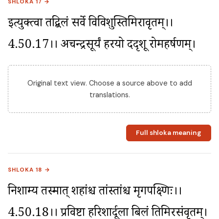
SHLOKA 17 →
इत्युक्त्वा तद्बिलं सर्वे विविशुस्तिमिरावृतम्।।
4.50.17।। अचन्द्रसूर्यं हरयो ददृशू रोमहर्षणम्।
Original text view. Choose a source above to add
translations.
Full shloka meaning
SHLOKA 18 →
निशाम्य तस्मात् शिंहांश्च तांस्तांश्च मृगपक्ष्णिः।।
4.50.18।। प्रविष्टा हरिशार्दूला बिलं तिमिरसंवृतम्।