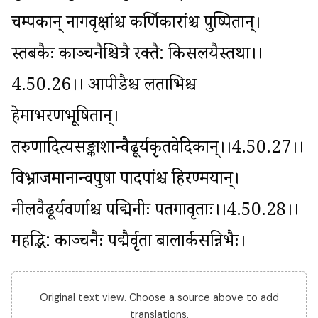
चम्पकान् नागवृक्षांश्च कर्णिकारांश्च पुष्पितान्। 
स्तबकैः काञ्चनैश्चित्रै रक्तै: किसलयैस्तथा।।
4.50.26।। आपीडैश्च लताभिश्च 
हेमाभरणभूषितान्। 
तरुणादित्यसङ्काशान्वैढूर्यकृतवेदिकान्।।4.50.27।। 
विभ्राजमानान्वपुषा पादपांश्च हिरण्मयान्। 
नीलवैढूर्यवर्णाश्च पद्मिनीः पतगावृताः।।4.50.28।। 
महद्भि: काञ्चनैः पद्मैर्वृता बालार्कसन्निभैः।
Original text view. Choose a source above to add
translations.