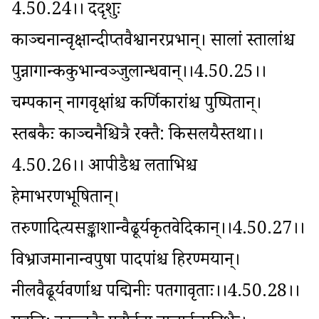
4.50.24।। ददृशुः 
काञ्चनान्वृक्षान्दीप्तवैश्वानरप्रभान्। सालां स्तालांश्च 
पुन्नागान्ककुभान्वञ्जुलान्धवान्।।4.50.25।। 
चम्पकान् नागवृक्षांश्च कर्णिकारांश्च पुष्पितान्। 
स्तबकैः काञ्चनैश्चित्रै रक्तै: किसलयैस्तथा।।
4.50.26।। आपीडैश्च लताभिश्च 
हेमाभरणभूषितान्। 
तरुणादित्यसङ्काशान्वैढूर्यकृतवेदिकान्।।4.50.27।। 
विभ्राजमानान्वपुषा पादपांश्च हिरण्मयान्। 
नीलवैढूर्यवर्णाश्च पद्मिनीः पतगावृताः।।4.50.28।। 