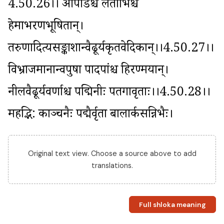
4.50.26।। आपीडैश्च लताभिश्च 
हेमाभरणभूषितान्। 
तरुणादित्यसङ्काशान्वैढूर्यकृतवेदिकान्।।4.50.27।। 
विभ्राजमानान्वपुषा पादपांश्च हिरण्मयान्। 
नीलवैढूर्यवर्णाश्च पद्मिनीः पतगावृताः।।4.50.28।। 
महद्भि: काञ्चनैः पद्मैर्वृता बालार्कसन्निभैः।
Original text view. Choose a source above to add
translations.
Full shloka meaning