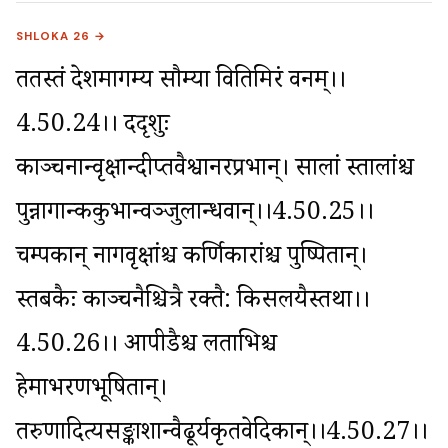
SHLOKA 26 →
ततस्तं देशमागम्य सौम्या वितिमिरं वनम्।।
4.50.24।। ददृशुः 
काञ्चनान्वृक्षान्दीप्तवैश्वानरप्रभान्। सालां स्तालांश्च 
पुन्नागान्ककुभान्वञ्जुलान्धवान्।।4.50.25।। 
चम्पकान् नागवृक्षांश्च कर्णिकारांश्च पुष्पितान्। 
स्तबकैः काञ्चनैश्चित्रै रक्तै: किसलयैस्तथा।।
4.50.26।। आपीडैश्च लताभिश्च 
हेमाभरणभूषितान्। 
तरुणादित्यसङ्काशान्वैढूर्यकृतवेदिकान्।।4.50.27।। 