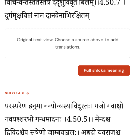
विचिन्वन्तस्ततस्तत्र ददृशुर्विवृतं बिलम्।।4.50.7।। 
दुर्गमृक्षबिलं नाम दानवेनाभिरक्षितम्।
Original text view. Choose a source above to add
translations.
Full shloka meaning
SHLOKA 6 →
परस्परेण हनुमा नन्योन्यस्याविदूरतः। गजो गवाक्षो 
गवयश्शरभो गन्धमादनः।।4.50.5।। मैन्दश्च 
द्विविदश्चैव सुषेणो जाम्बवान्नल:। अङ्गदो युवराजश्च 