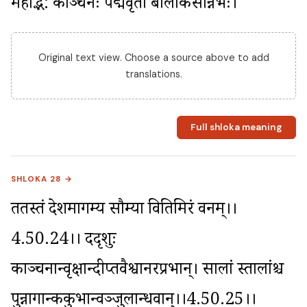
महद्भि: काञ्चनैः पद्मैर्वृता बालार्कसन्निभैः।
Original text view. Choose a source above to add
translations.
Full shloka meaning
SHLOKA 28 →
ततस्तं देशमागम्य सौम्या वितिमिरं वनम्।।
4.50.24।। ददृशुः 
काञ्चनान्वृक्षान्दीप्तवैश्वानरप्रभान्। सालां स्तालांश्च 
पुन्नागान्ककुभान्वञ्जुलान्धवान्।।4.50.25।। 