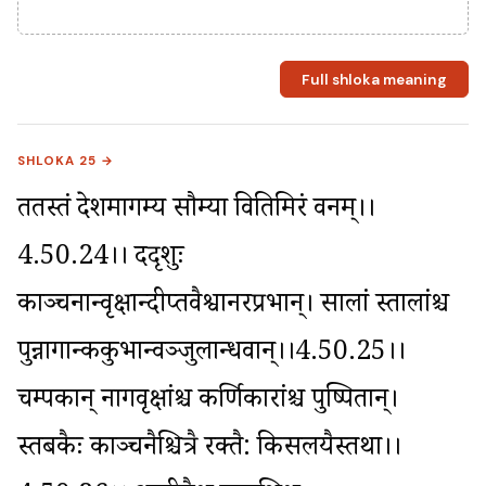
Full shloka meaning
SHLOKA 25 →
ततस्तं देशमागम्य सौम्या वितिमिरं वनम्।।
4.50.24।। ददृशुः 
काञ्चनान्वृक्षान्दीप्तवैश्वानरप्रभान्। सालां स्तालांश्च 
पुन्नागान्ककुभान्वञ्जुलान्धवान्।।4.50.25।। 
चम्पकान् नागवृक्षांश्च कर्णिकारांश्च पुष्पितान्। 
स्तबकैः काञ्चनैश्चित्रै रक्तै: किसलयैस्तथा।।