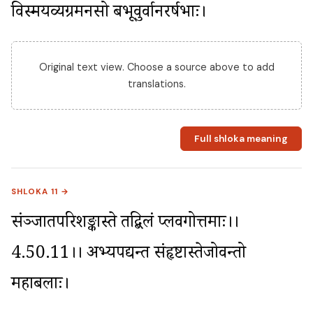
विस्मयव्यग्रमनसो बभूवुर्वानरर्षभाः।
Original text view. Choose a source above to add
translations.
Full shloka meaning
SHLOKA 11 →
संञ्जातपरिशङ्कास्ते तद्बिलं प्लवगोत्तमाः।।
4.50.11।। अभ्यपद्यन्त संहृष्टास्तेजोवन्तो 
महाबलाः।