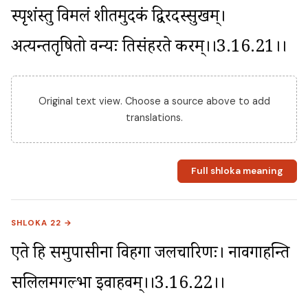
स्पृशंस्तु विमलं शीतमुदकं द्विरदस्सुखम्। 
अत्यन्ततृषितो वन्यः प्रतिसंहरते करम्।।3.16.21।।
Original text view. Choose a source above to add
translations.
Full shloka meaning
SHLOKA 22 →
एते हि समुपासीना विहगा जलचारिणः। नावगाहन्ति 
सलिलमप्रगल्भा इवाहवम्।।3.16.22।।