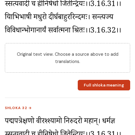
स्सत्यवादी च ह्रीनिषेधो जितेन्द्रियः।।3.16.31।। 
प्रियाभिभाषी मधुरो दीर्घबाहुररिन्दमः। सन्त्यज्य 
विविधान्भोगानार्यं सर्वात्मना श्रितः।।3.16.32।।
Original text view. Choose a source above to add
translations.
Full shloka meaning
SHLOKA 32 →
पद्मपत्रेक्षणो वीरश्श्यामो निरुदरो महान्। धर्मज्ञ 