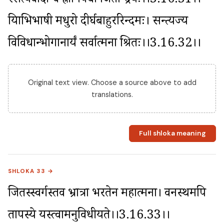
स्सत्यवादी च ह्रीनिषेधो जितेन्द्रियः।।3.16.31।। 
प्रियाभिभाषी मधुरो दीर्घबाहुररिन्दमः। सन्त्यज्य 
विविधान्भोगानार्यं सर्वात्मना श्रितः।।3.16.32।।
Original text view. Choose a source above to add
translations.
Full shloka meaning
SHLOKA 33 →
जितस्स्वर्गस्तव भ्रात्रा भरतेन महात्मना। वनस्थमपि 
तापस्ये यस्त्वामनुविधीयते।।3.16.33।।