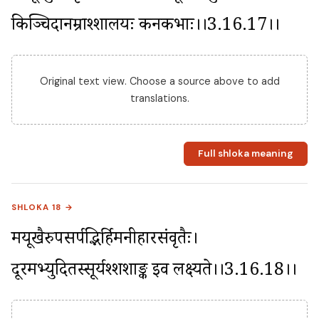
किञ्चिदानम्राश्शालयः कनकप्रभाः।।3.16.17।।
Original text view. Choose a source above to add
translations.
Full shloka meaning
SHLOKA 18 →
मयूखैरुपसर्पद्भिर्हिमनीहारसंवृतैः। 
दूरमभ्युदितस्सूर्यश्शशाङ्क इव लक्ष्यते।।3.16.18।।