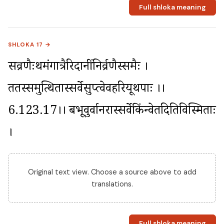
Full shloka meaning
SHLOKA 17 →
सव्रणैःप्रथमंगात्रैरिदानींनिर्व्रणैस्समैः । 
ततस्समुत्थितास्सर्वेसुप्त्वेवहरियूथपाः ।।
6.123.17।। बभूवुर्वानरास्सर्वेकिंन्वेतदितिविस्मिताः 
।
Original text view. Choose a source above to add
translations.
Full shloka meaning