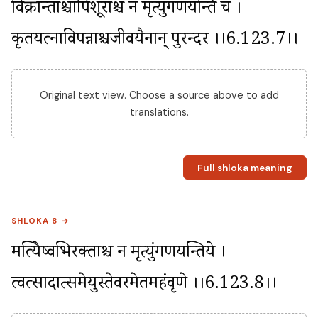
विक्रान्ताश्चापिशूराश्च न मृत्युंगणयन्ति च । 
कृतयत्नाविपन्नाश्चजीवयैनान् पुरन्दर ।।6.123.7।।
Original text view. Choose a source above to add
translations.
Full shloka meaning
SHLOKA 8 →
मत्प्रियेष्वभिरक्ताश्च न मृत्युंगणयन्तिये । 
त्वत्प्रसादात्समेयुस्तेवरमेतमहंवृणे ।।6.123.8।।