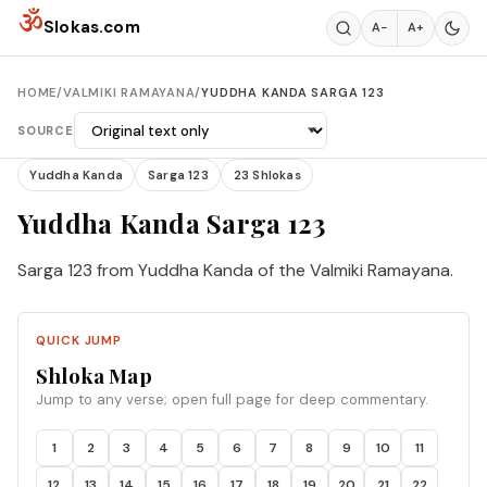
Skip to content
ॐ
Slokas.com
A−
A+
HOME
/
VALMIKI RAMAYANA
/
YUDDHA KANDA SARGA 123
SOURCE
Yuddha Kanda
Sarga 123
23 Shlokas
Yuddha Kanda Sarga 123
Sarga 123 from Yuddha Kanda of the Valmiki Ramayana.
QUICK JUMP
Shloka Map
Jump to any verse; open full page for deep commentary.
1
2
3
4
5
6
7
8
9
10
11
12
13
14
15
16
17
18
19
20
21
22