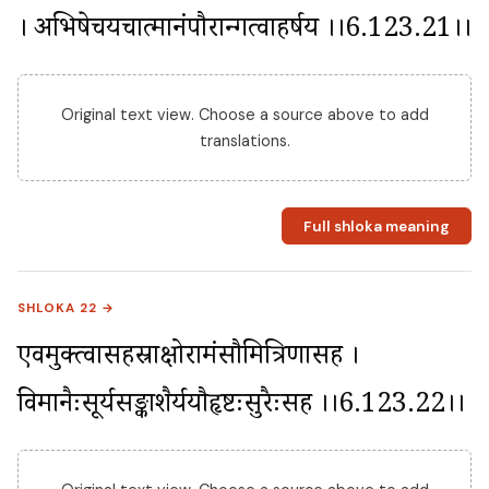
। अभिषेचयचात्मानंपौरान्गत्वाप्रहर्षय ।।6.123.21।।
Original text view. Choose a source above to add
translations.
Full shloka meaning
SHLOKA 22 →
एवमुक्त्वासहस्राक्षोरामंसौमित्रिणासह । 
विमानैःसूर्यसङ्काशैर्ययौहृष्टःसुरैःसह ।।6.123.22।।