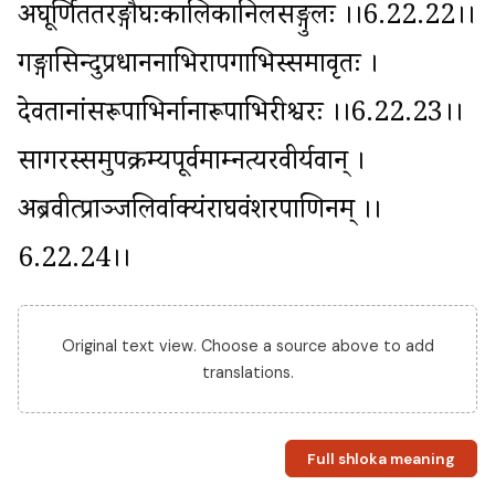
अघूर्णिततरङ्गौघःकालिकानिलसङ्गुलः ।।6.22.22।। 
गङ्गासिन्दुप्रधाननाभिरापगाभिस्समावृतः । 
देवतानांसरूपाभिर्नानारूपाभिरीश्वरः ।।6.22.23।। 
सागरस्समुपक्रम्यपूर्वमाम्नत्यरवीर्यवान् । 
अब्रवीत्प्राञ्जलिर्वाक्यंराघवंशरपाणिनम् ।।
6.22.24।।
Original text view. Choose a source above to add
translations.
Full shloka meaning