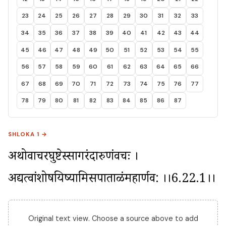
23
24
25
26
27
28
29
30
31
32
33
34
35
36
37
38
39
40
41
42
43
44
45
46
47
48
49
50
51
52
53
54
55
56
57
58
59
60
61
62
63
64
65
66
67
68
69
70
71
72
73
74
75
76
77
78
79
80
81
82
83
84
85
86
87
SHLOKA 1 →
अथोवाचरघुश्रेष्टस्सागरंदारुणंवचः । 
अद्यत्वांशोषयिष्यामिसपाताळंमहार्णव: ।।6.22.1।।
Original text view. Choose a source above to add