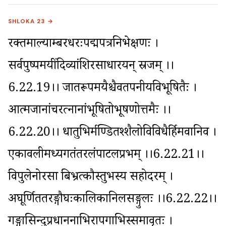
SHLOKA 23 →
रक्तमाल्याम्बरधरःपद्मपत्रनिभेक्षणः । 
सर्वपुष्पमयींदिव्यांशिरसाधारयन् स्रजम् ।।
6.22.19।। जातरूपमयैश्चैवतपनीयविभूषितैः । 
आत्मजानांचरत्नानांभूषितोभूषणोत्तमैः ।।
6.22.20।। धातुभिर्मण्डितश्शैलोविविधैर्हिमवानिव । 
एकावलीमध्यगतंतरलंपाटलप्रभम् ।।6.22.21।। 
विपुलेनोरसा बिभ्रत्कौस्तुभस्य सहोदरम् । 
अघूर्णिततरङ्गौघःकालिकानिलसङ्गुलः ।।6.22.22।। 
गङ्गासिन्दुप्रधाननाभिरापगाभिस्समावृतः । 