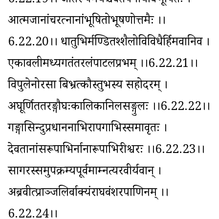
6.22.19।। जातरूपमयैश्चैवतपनीयविभूषितैः । 
आत्मजानांचरत्नानांभूषितोभूषणोत्तमैः ।।
6.22.20।। धातुभिर्मण्डितश्शैलोविविधैर्हिमवानिव । 
एकावलीमध्यगतंतरलंपाटलप्रभम् ।।6.22.21।। 
विपुलेनोरसा बिभ्रत्कौस्तुभस्य सहोदरम् । 
अघूर्णिततरङ्गौघःकालिकानिलसङ्गुलः ।।6.22.22।। 
गङ्गासिन्दुप्रधाननाभिरापगाभिस्समावृतः । 
देवतानांसरूपाभिर्नानारूपाभिरीश्वरः ।।6.22.23।। 
सागरस्समुपक्रम्यपूर्वमाम्नत्यरवीर्यवान् । 
अब्रवीत्प्राञ्जलिर्वाक्यंराघवंशरपाणिनम् ।।
6.22.24।।