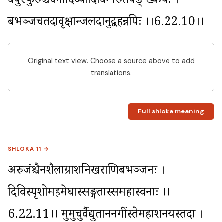
वपुस्फुरुश्चघनादिव्यादिविमारुतपङ् ख्कयः । 
बभञ्जचतदावृक्षान्जलदानुद्वहन्नपिः ।।6.22.10।।
Original text view. Choose a source above to add
translations.
Full shloka meaning
SHLOKA 11 →
अरुजंश्चैनशैलाग्राशनिखराणिबभञ्जनः । 
दिविस्पृशोमहमेघास्सङ्गतास्समहास्वनाः ।।
6.22.11।। मुमुचुर्वैद्युताननगींस्तेमहाशनयस्तदा ।