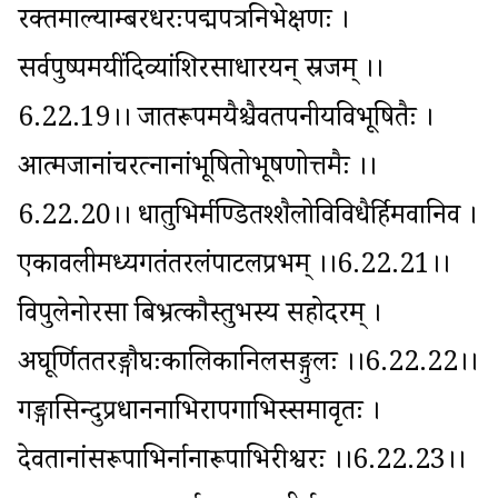
रक्तमाल्याम्बरधरःपद्मपत्रनिभेक्षणः । 
सर्वपुष्पमयींदिव्यांशिरसाधारयन् स्रजम् ।।
6.22.19।। जातरूपमयैश्चैवतपनीयविभूषितैः । 
आत्मजानांचरत्नानांभूषितोभूषणोत्तमैः ।।
6.22.20।। धातुभिर्मण्डितश्शैलोविविधैर्हिमवानिव । 
एकावलीमध्यगतंतरलंपाटलप्रभम् ।।6.22.21।। 
विपुलेनोरसा बिभ्रत्कौस्तुभस्य सहोदरम् । 
अघूर्णिततरङ्गौघःकालिकानिलसङ्गुलः ।।6.22.22।। 
गङ्गासिन्दुप्रधाननाभिरापगाभिस्समावृतः । 
देवतानांसरूपाभिर्नानारूपाभिरीश्वरः ।।6.22.23।। 