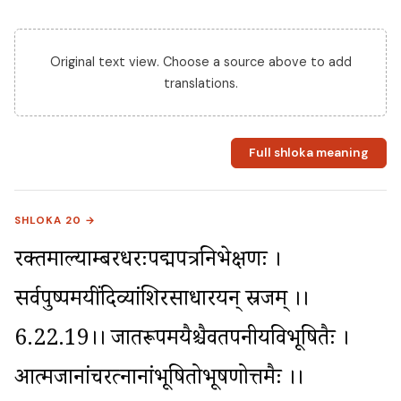
Original text view. Choose a source above to add
translations.
Full shloka meaning
SHLOKA 20 →
रक्तमाल्याम्बरधरःपद्मपत्रनिभेक्षणः । 
सर्वपुष्पमयींदिव्यांशिरसाधारयन् स्रजम् ।।
6.22.19।। जातरूपमयैश्चैवतपनीयविभूषितैः । 
आत्मजानांचरत्नानांभूषितोभूषणोत्तमैः ।।