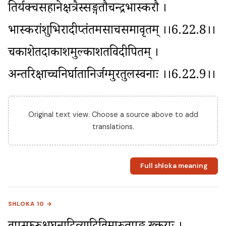
तिर्यक्चसहानेक्षत्रैस्सङ्गतौचन्द्रभास्करौ । 
भास्करांशुभिरादीप्तंतमसाचसमावृतम् ।।6.22.8।। 
चकाशेतदाकाशमुल्काशतविदीपितम् । 
अन्तरिक्षाच्चनिर्घातानिर्जग्मुरतुलस्वनाः ।।6.22.9।।
Original text view. Choose a source above to add
translations.
Full shloka meaning
SHLOKA 10 →