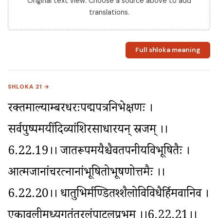
Original text view. Choose a source above to add
translations.
Full shloka meaning
SHLOKA 21 →
रक्तमाल्याम्बरधरःपद्मपत्रनिभेक्षणः । 
सर्वपुष्पमयींदिव्यांशिरसाधारयन् स्रजम् ।।
6.22.19।। जातरूपमयैश्चैवतपनीयविभूषितैः । 
आत्मजानांचरत्नानांभूषितोभूषणोत्तमैः ।।
6.22.20।। धातुभिर्मण्डितश्शैलोविविधैर्हिमवानिव । 
एकावलीमध्यगतंतरलंपाटलप्रभम् ।।6.22.21।। 