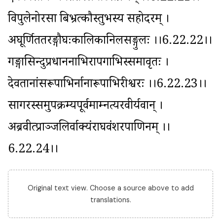
विपुलेनोरसा बिभ्रत्कौस्तुभस्य सहोदरम् । 
अघूर्णिततरङ्गौघःकालिकानिलसङ्गुलः ।।6.22.22।। 
गङ्गासिन्दुप्रधाननाभिरापगाभिस्समावृतः । 
देवतानांसरूपाभिर्नानारूपाभिरीश्वरः ।।6.22.23।। 
सागरस्समुपक्रम्यपूर्वमाम्नत्यरवीर्यवान् । 
अब्रवीत्प्राञ्जलिर्वाक्यंराघवंशरपाणिनम् ।।
6.22.24।।
Original text view. Choose a source above to add
translations.