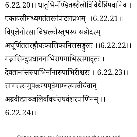
6.22.20।। धातुभिर्मण्डितश्शैलोविविधैर्हिमवानिव । 
एकावलीमध्यगतंतरलंपाटलप्रभम् ।।6.22.21।। 
विपुलेनोरसा बिभ्रत्कौस्तुभस्य सहोदरम् । 
अघूर्णिततरङ्गौघःकालिकानिलसङ्गुलः ।।6.22.22।। 
गङ्गासिन्दुप्रधाननाभिरापगाभिस्समावृतः । 
देवतानांसरूपाभिर्नानारूपाभिरीश्वरः ।।6.22.23।। 
सागरस्समुपक्रम्यपूर्वमाम्नत्यरवीर्यवान् । 
अब्रवीत्प्राञ्जलिर्वाक्यंराघवंशरपाणिनम् ।।
6.22.24।।