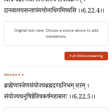
विचिन्वन्नाभिजानासिपौरुषंनापिविक्रमम् । 
दानवालयसन्तापंमत्तोनाधिगमिष्यसि ।।6.22.4।।
Original text view. Choose a source above to add
translations.
Full shloka meaning
SHLOKA 5 →
ब्राह्मेणास्त्रेणसंयोज्यब्रह्मदण्डनिभम् शरम् । 
संयोज्यधनुषिश्रेष्ठविचकर्षमहाबलः ।।6.22.5।।