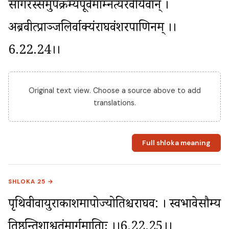
सागरस्समुपक्रम्यपूर्वमाम्नत्यरवीर्यवान् । 
अब्रवीत्प्राञ्जलिर्वाक्यंराघवंशरपाणिनम् ।।
6.22.24।।
Original text view. Choose a source above to add
translations.
Full shloka meaning
SHLOKA 25 →
पृथिवीवायुराकाशमापोज्योतिश्चराघव: । स्वभावेसौम्य 
तिष्ठन्तिशाश्वतंमार्गमाश्रिताः ।।6.22.25।।