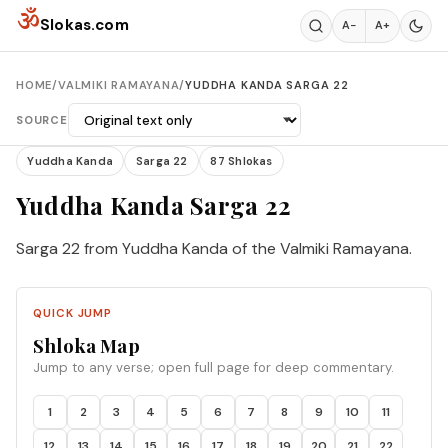
Skip to content
ॐ
Slokas.com
A−
A+
HOME
/
VALMIKI RAMAYANA
/
YUDDHA KANDA SARGA 22
SOURCE
Yuddha Kanda
Sarga 22
87 Shlokas
Yuddha Kanda Sarga 22
Sarga 22 from Yuddha Kanda of the Valmiki Ramayana.
QUICK JUMP
Shloka Map
Jump to any verse; open full page for deep commentary.
1
2
3
4
5
6
7
8
9
10
11
12
13
14
15
16
17
18
19
20
21
22