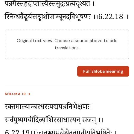
पन्नगैस्सहदीप्तास्यैस्समुद्रःप्रत्यदृश्यत । 
स्निग्धवैढूर्यसङ्काशोजाम्बूनदविभूषणः ।।6.22.18।।
Original text view. Choose a source above to add
translations.
Full shloka meaning
SHLOKA 19 →
रक्तमाल्याम्बरधरःपद्मपत्रनिभेक्षणः । 
सर्वपुष्पमयींदिव्यांशिरसाधारयन् स्रजम् ।।