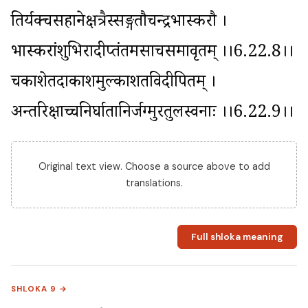
तिर्यक्चसहानेक्षत्रैस्सङ्गतौचन्द्रभास्करौ । 
भास्करांशुभिरादीप्तंतमसाचसमावृतम् ।।6.22.8।। 
चकाशेतदाकाशमुल्काशतविदीपितम् । 
अन्तरिक्षाच्चनिर्घातानिर्जग्मुरतुलस्वनाः ।।6.22.9।।
Original text view. Choose a source above to add
translations.
Full shloka meaning
SHLOKA 9 →