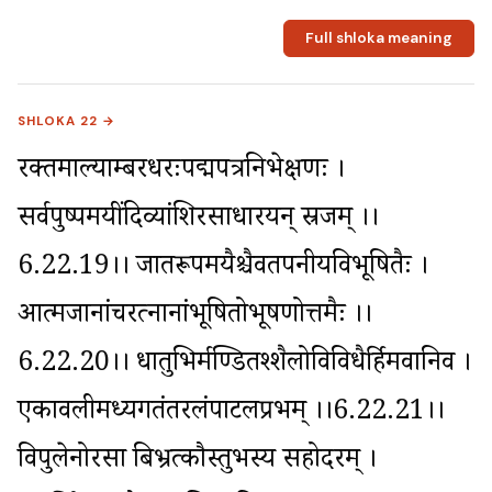
Full shloka meaning
SHLOKA 22 →
रक्तमाल्याम्बरधरःपद्मपत्रनिभेक्षणः । 
सर्वपुष्पमयींदिव्यांशिरसाधारयन् स्रजम् ।।
6.22.19।। जातरूपमयैश्चैवतपनीयविभूषितैः । 
आत्मजानांचरत्नानांभूषितोभूषणोत्तमैः ।।
6.22.20।। धातुभिर्मण्डितश्शैलोविविधैर्हिमवानिव । 
एकावलीमध्यगतंतरलंपाटलप्रभम् ।।6.22.21।। 
विपुलेनोरसा बिभ्रत्कौस्तुभस्य सहोदरम् । 